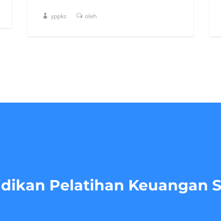
yppks
oleh
dikan Pelatihan Keuangan 