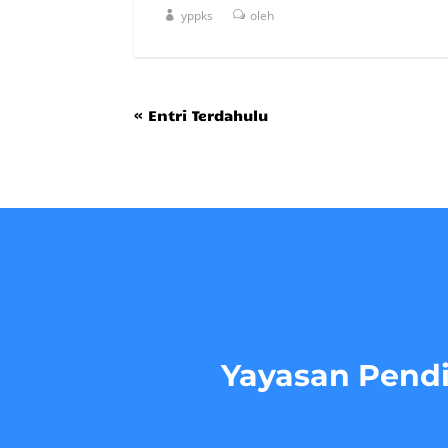
yppks
oleh
« Entri Terdahulu
Yayasan Pendi