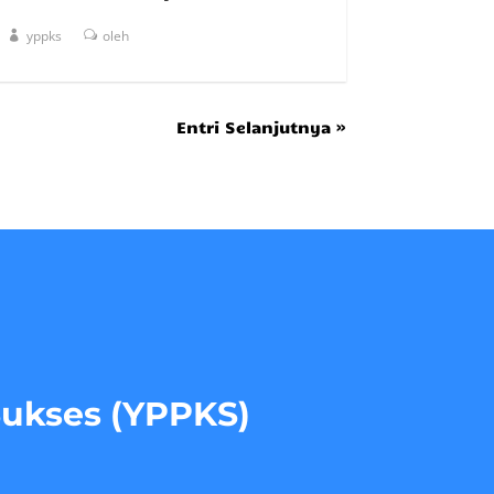
yppks
oleh
Entri Selanjutnya »
Sukses (YPPKS)