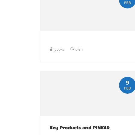
FEB
yppks
oleh
9
FEB
Key Products and PINK4D