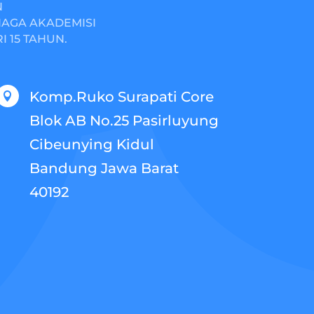
N
NAGA AKADEMISI
 15 TAHUN.
Komp.Ruko Surapati Core

Blok AB No.25 Pasirluyung
Cibeunying Kidul
Bandung Jawa Barat
40192