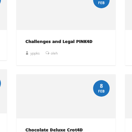
FEB
Challenges and Legal PINK4D
yppks
oleh
8
FEB
Chocolate Deluxe Crot4D