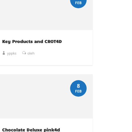
FEB
Key Products and CROT4D
yppks
oleh
8
FEB
Chocolate Deluxe pink4d