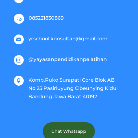
085221830869
w
yrschool.konsultan@gmail.com

@yayasanpendidikanpelatihan

Komp.Ruko Surapati Core Blok AB

No.25 Pasirluyung Cibeunying Kidul
Bandung Jawa Barat 40192
Chat Whatsapp