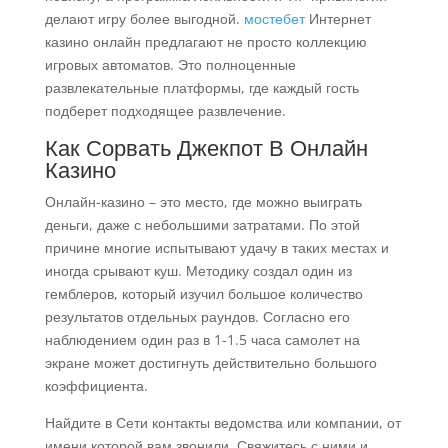
делают игру более выгодной.
мостебет
Интернет
казино онлайн предлагают не просто коллекцию
игровых автоматов. Это полноценные
развлекательные платформы, где каждый гость
подберет подходящее развлечение.
Как Сорвать Джекпот В Онлайн
Казино
Онлайн-казино – это место, где можно выиграть
деньги, даже с небольшими затратами. По этой
причине многие испытывают удачу в таких местах и
иногда срывают куш. Методику создал один из
гемблеров, который изучил большое количество
результатов отдельных раундов. Согласно его
наблюдением один раз в 1-1.5 часа самолет на
экране может достигнуть действительно большого
коэффициента.
Найдите в Сети контакты ведомства или компании, от
имени которой вам звонили. Свяжитесь с ними и