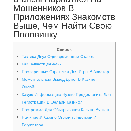
Мошенников В
Приложениях Знакомств
Выше, Чем Найти Свою
Половинку
Список
Тактика Двух Одновременных Ставок
Как Вывести Деньги?
Проверенные Стратегии Для Игры В Авиатор
Моментальный Вывод Денег В Казино
Онлайн
Какую Информацию Нужно Предоставить Для
Регистрации В Онлайн Казино?
Программа Для Обыгрывания Казино Вулкан
Наличие У Казино Онлайн Лицензии И
Регулятора