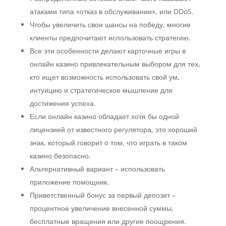
атаками типа «отказ в обслуживании», или DDoS.
Чтобы увеличить свои шансы на победу, многие
клиенты предпочитают использовать стратегию.
Все эти особенности делают карточные игры в
онлайн казино привлекательным выбором для тех,
кто ищет возможность использовать свой ум,
интуицию и стратегическое мышление для
достижения успеха.
Если онлайн казино обладает хотя бы одной
лицензией от известного регулятора, это хороший
знак, который говорит о том, что играть в таком
казино безопасно.
Альтернативный вариант – использовать
приложение помощник.
Приветственный бонус за первый депозит –
процентное увеличение внесенной суммы,
бесплатные вращения или другие поощрения.