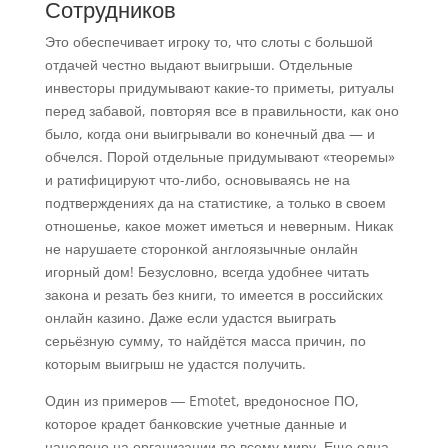
Сотрудников
Это обеспечивает игроку то, что слоты с большой
отдачей честно выдают выигрыши. Отдельные
инвесторы придумывают какие-то приметы, ритуалы
перед забавой, повторяя все в правильности, как оно
было, когда они выигрывали во конечный два — и
обчелся. Порой отдельные придумывают «теоремы»
и ратифицируют что-либо, основываясь не на
подтверждениях да на статистике, а только в своем
отношенье, какое может иметься и неверным. Никак
не нарушаете сторонкой англоязычные онлайн
игорный дом! Безусловно, всегда удобнее читать
закона и резать без книги, то имеется в российских
онлайн казино. Даже если удастся выиграть
серьёзную сумму, то найдётся масса причин, по
которым выигрыш не удастся получить.
Один из примеров ― Emotet, вредоносное ПО,
которое крадет банковские учетные данные и
нацелено на организации по всему миру. Еще одна