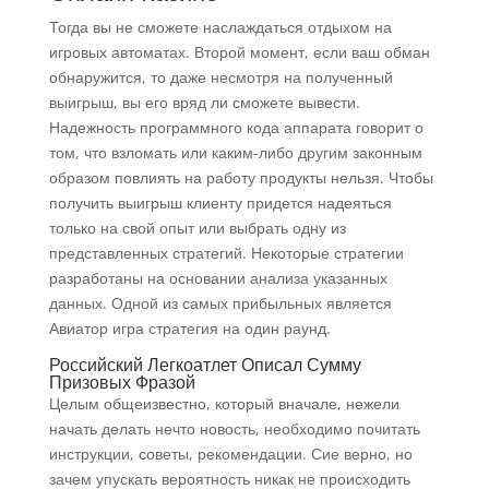
Тогда вы не сможете наслаждаться отдыхом на
игровых автоматах. Второй момент, если ваш обман
обнаружится, то даже несмотря на полученный
выигрыш, вы его вряд ли сможете вывести.
Надежность программного кода аппарата говорит о
том, что взломать или каким-либо другим законным
образом повлиять на работу продукты нельзя. Чтобы
получить выигрыш клиенту придется надеяться
только на свой опыт или выбрать одну из
представленных стратегий. Некоторые стратегии
разработаны на основании анализа указанных
данных. Одной из самых прибыльных является
Авиатор игра стратегия на один раунд.
Российский Легкоатлет Описал Сумму
Призовых Фразой
Целым общеизвестно, который вначале, нежели
начать делать нечто новость, необходимо почитать
инструкции, советы, рекомендации. Сие верно, но
зачем упускать вероятность никак не происходить