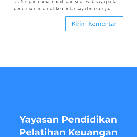
Simpan nama, email, dan situs web saya pada
peramban ini untuk komentar saya berikutnya.
Yayasan Pendidikan
Pelatihan Keuangan