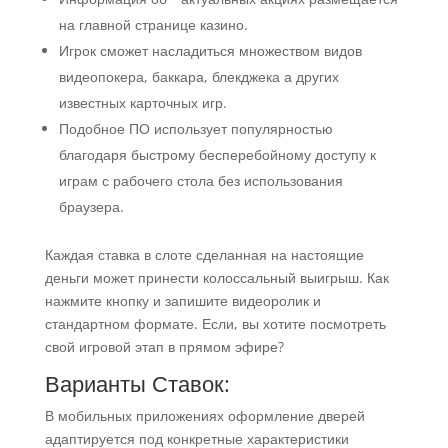
на главной странице казино.
Игрок сможет насладиться множеством видов
видеопокера, баккара, блекджека а других
известных карточных игр.
Подобное ПО использует популярностью
благодаря быстрому бесперебойному доступу к
играм с рабочего стола без использования
браузера.
Каждая ставка в слоте сделанная на настоящие
деньги может принести колоссальный выигрыш. Как
нажмите кнопку и запишите видеоролик и
стандартном формате. Если, вы хотите посмотреть
свой игровой этап в прямом эфире?
Варианты Ставок:
В мобильных приложениях оформление дверей
адаптируется под конкретные характеристики