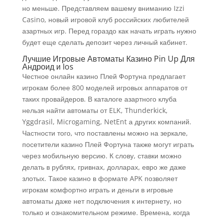
но меньше. Представляем вашему вниманию Izzi
Casino, новый игровой клуб российских любителей
азартных игр. Перед гораздо как начать играть нужно
будет еще сделать депозит через личный кабинет.
Лучшие Игровые Автоматы Казино Pin Up Для
Андроид и Ios
Честное онлайн казино Плей Фортуна предлагает
игрокам более 800 моделей игровых аппаратов от
таких провайдеров. В каталоге азартного клуба
нельзя найти автоматы от ELK, Thunderkick,
Yggdrasil, Microgaming, NetEnt а других компаний.
Частности того, что поставлены можно на зеркале,
посетители казино Плей Фортуна также могут играть
через мобильную версию. К слову, ставки можно
делать в рублях, гривнах, долларах, евро же даже
злотых. Такое казино в формате APK позволяет
игрокам комфортно играть и деньги в игровые
автоматы даже нет подключения к интернету, но
только и ознакомительном режиме. Времена, когда