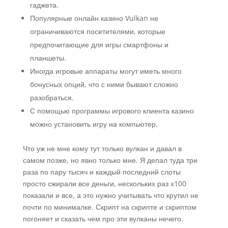
гаджета.
Популярные онлайн казино Vulkan не
ограничиваются посетителями, которые
предпочитающие для игры смартфоны и
планшеты.
Иногда игровые аппараты могут иметь много
бонусных опций, что с ними бывают сложно
разобраться.
С помощью программы игрового клиента казино
можно установить игру на компьютер.
Что уж не мне кому тут только вулкан и давал в
самом позже, но явно только мне. Я депал туда три
раза по пару тысяч и каждый последний слоты
просто сжирали все деньги, нескольких раз х100
показали и все, а это нужно учитывать что крутил не
почти по минималке. Скрипт на скрипте и скриптом
погоняет и сказать чем про эти вулканы нечего.