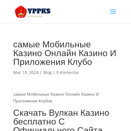
самые Мобильные
Казино Онлайн Казино И
Приложения Клубо
Mar 19, 2024
|
Blog
|
0 Komentar
самые Мобильные Казино Онлайн Казино И
Приложения Клубов
Скачать Вулкан Казино
бесплатно С
Официального Сайта