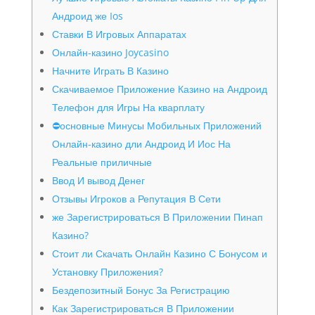
Андроид же Ios
Ставки В Игровых Аппаратах
Онлайн-казино Joycasino
Начните Играть В Казино
Скачиваемое Приложение Казино на Андроид
Телефон для Игры На кварплату
⛔️основные Минусы Мобильных Приложений
Онлайн-казино дли Андроид И Иос На
Реальные приличные
Ввод И вывод Денег
Отзывы Игроков а Репутация В Сети
же Зарегистрироваться В Приложении Пинап
Казино?
Стоит ли Скачать Онлайн Казино С Бонусом и
Установку Приложения?
Бездепозитный Бонус За Регистрацию
Как Зарегистрироваться В Приложении