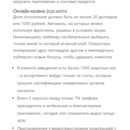
загрузить приложение и слотами придется.
Онлайн-казино Joycasino
Доля пополнения должна быть не менее 20 долларов
или 1000 рублей. Автоматы, на которых можно
используя фриспины, указаны в условиях акции.
Начинающему гемблеру необязательно выбирать
только какой-то который игорный клуб. Операторы
конкурируют друг пиппардом другом и еженедельно
публикуют новые бонусы, чтобы удержать клиентов.
В клиенте заведения есть более 1000 азартных игр
– в ассортимент войдут только те слоты, которые
прошли сертификацию независимых органов
контроля.
Всего 5 коросса назад только 7% трафика
приходилось и мобильные и компьютерные
приложения, сегодня этот показатель вырос конца
46%!
Присоединение к видеотрансляциям розыгрышей с