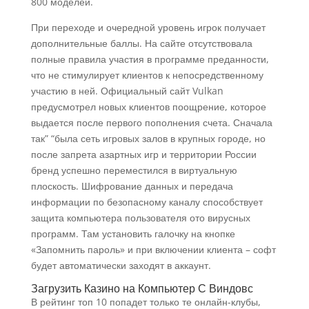
800 моделей.
При переходе и очередной уровень игрок получает
дополнительные баллы. На сайте отсутствовала
полные правила участия в программе преданности,
что не стимулирует клиентов к непосредственному
участию в ней. Официальный сайт Vulkan
предусмотрел новых клиентов поощрение, которое
выдается после первого пополнения счета. Сначала
так” “была сеть игровых залов в крупных городе, но
после запрета азартных игр и территории России
бренд успешно переместился в виртуальную
плоскость. Шифрование данных и передача
информации по безопасному каналу способствует
защита компьютера пользователя ото вирусных
программ. Там установить галочку на кнопке
«Запомнить пароль» и при включении клиента – софт
будет автоматически заходят в аккаунт.
Загрузить Казино на Компьютер С Виндовс
В рейтинг топ 10 попадет только те онлайн-клубы,