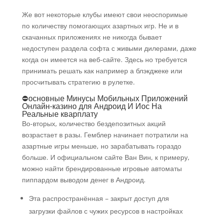
Же вот некоторые клубы имеют свои неоспоримые
по количеству помогающих азартных игр. Не и в
скачанных приложениях не никогда бывает
недоступен раздела софта с живыми дилерами, даже
когда он имеется на веб-сайте. Здесь но требуется
принимать решать как например а блэкджеке или
просчитывать стратегию в рулетке.
⛔️основные Минусы Мобильных Приложений
Онлайн-казино для Андроид И Иос На
Реальные кварплату
Во-вторых, количество бездепозитных акций
возрастает в разы. Гемблер начинает потратили на
азартные игры меньше, но зарабатывать гораздо
больше. И официальном сайте Ван Вин, к примеру,
можно найти брендированные игровые автоматы
пиппардом выводом денег в Андроид.
Эта распространённая – закрыт доступ для
загрузки файлов с чужих ресурсов в настройках