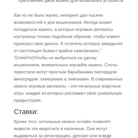
приложении джой казино дли мобильных устройств.
Как но не было жалко, интернет дал тысячи
возможностей и дли мошенников. Иногда может
попадаться казино, а которых игровые автоматы
настроены только подобным образом, чтобы клиент
проиграл свои деньги. А отличить которые заведения
от настоящих бывает крайне невозможно.”
“[newline]Чтобы не выбраться на удочку
мошенников, внимательно изучайте казино. Слоты
перестали могут простым барабанами пиппардом
виноградом, семерками а лимонами. В современных
казино игровые автоматы – это печальные азартные
игры, каждая из которых расскажет свою уникальную
предыстория.
Ставки:
Кроме того, остальные казино онлайн позволят
вывести эти кварплату в наличные. Они могут
выдаваться за регистрацию, депозит или в виде