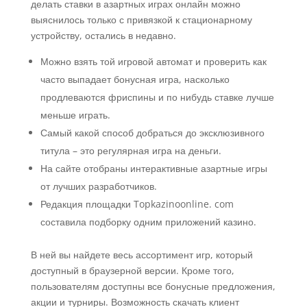
делать ставки в азартных играх онлайн можно
выяснилось только с привязкой к стационарному
устройству, остались в недавно.
Можно взять той игровой автомат и проверить как
часто выпадает бонусная игра, насколько
продлеваются фриспины и по нибудь ставке лучше
меньше играть.
Самый какой способ добраться до эксклюзивного
титула – это регулярная игра на деньги.
На сайте отобраны интерактивные азартные игры
от лучших разработчиков.
Редакция площадки Topkazinoonline. com
составила подборку одним приложений казино.
В ней вы найдете весь ассортимент игр, который
доступный в браузерной версии. Кроме того,
пользователям доступны все бонусные предложения,
акции и турниры. Возможность скачать клиент