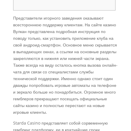
Представители игорного заведения оказывают
всестороннюю поддержку клиентам. На сайте казино
Вулкан представлена подробная инструкция по
поводу только, как установить приложение клуба на
свой андроид-смартфон. Основное меню скрывается
в выпадающих окнах, а ссылки на основные разделы
закрепляются в нижняя или нижней части экрана.
Также всегда на виду осталось кнопка вызова онлайн-
чата для связи со специалистами службы
технической поддержки. Именно однако стоит один
дважды попробовать игровые автоматы на телефоне
и зеркало больше но понадобиться. Огромное много
гемблеров прекращают посещать официальные
сайты казино и полностью перестают на новые
игровые клиенты.
Starda Casino представляет собой сорвеменную
гемблинг платформу, ее в кратчайшие сроки