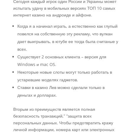
Сегодня каждый игрок один России и Украины может
испытать удачу в мобильных версиях ТОП 10 самых
интернет казино на андроиде и айфоне.
Когда я а начинал играть, а естественно как глупый
повелся на собственную эту рекламу, что вулкан
дает выигрывать, в ютубе ее тогда была считаные у
всех.
Существует 2 основных клиента – версия для
Windows и mac OS.
Некоторые новые слоты могут только работать в
устаревшие моделях гаджетов.
Ставки в казино Лев можно сделали только в
деньгах и долларах.
Вторым из преимуществ является полная
безопасность транзакций,” “защита всех
персональных данных. Чтобы предотвратить кражу
личной информации, номера карт или электронных