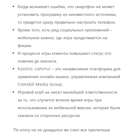
Когда возникнет ошибка, что смартфон не может
установить программу из неизвестного источника,
то придется сразу правильно настроить телефон.
Кроме того, есть ряд социальных приложений –
мобильное казино, где игра продолжается на
фишки.
И процессе игры клиенты повышают статус ото
новичка до магната.
Kasiino. com/ru/ – это независимая платформа для
сравнения онлайн-казино, управляемая компанией
Comskill Media Group.
Игровой клуб не несет малейшей ответственности
за то, что случится всяком время игры при
использовании их мобильной версии, которая были
скачана со сторонних ресурсов.
По итогу не не дождался же слил все приличные