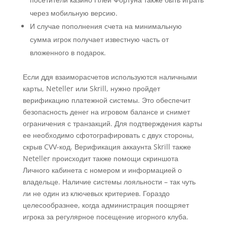
через мобильную версию.
И случае пополнения счета на минимальную
сумма игрок получает известную часть от
вложенного в подарок.
Если ддя взаиморасчетов используются наличными
карты, Neteller или Skrill, нужно пройдет
верификацию платежной системы. Это обеспечит
безопасность денег на игровом балансе и снимет
ограничения с транзакций. Для подтверждения карты
ее необходимо сфотографировать с двух стороны,
скрыв CVV-код. Верификация аккаунта Skrill также
Neteller происходит также помощи скриншота
Личного кабинета с номером и информацией о
владельце. Наличие системы лояльности – так чуть
ли не один из ключевых критериев. Гораздо
целесообразнее, когда администрация поощряет
игрока за регулярное посещение игорного клуба.