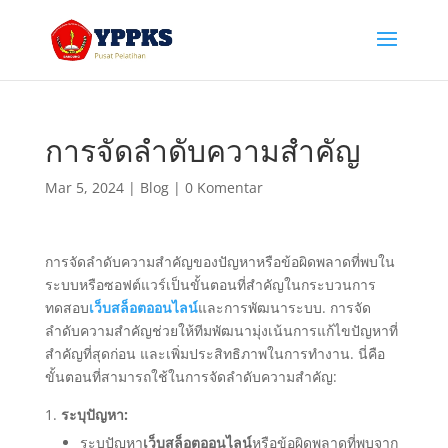
การจัดลำดับความสำคัญ
Mar 5, 2024
|
Blog
|
0 Komentar
การจัดลำดับความสำคัญของปัญหาหรือข้อผิดพลาดที่พบใน
ระบบหรือซอฟต์แวร์เป็นขั้นตอนที่สำคัญในกระบวนการ
ทดสอบ
เว็บสล็อตออนไลน์
และการพัฒนาระบบ. การจัด
ลำดับความสำคัญช่วยให้ทีมพัฒนามุ่งเน้นการแก้ไขปัญหาที่
สำคัญที่สุดก่อน และเพิ่มประสิทธิภาพในการทำงาน. นี่คือ
ขั้นตอนที่สามารถใช้ในการจัดลำดับความสำคัญ:
ระบุปัญหา:
ระบุปัญหา
เว็บสล็อตออนไลน์
หรือข้อผิดพลาดที่พบจาก