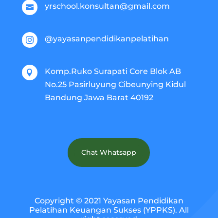
yrschool.konsultan@gmail.com

@yayasanpendidikanpelatihan

Komp.Ruko Surapati Core Blok AB

No.25 Pasirluyung Cibeunying Kidul
Bandung Jawa Barat 40192
Chat Whatsapp
Copyright © 2021 Yayasan Pendidikan
Pelatihan Keuangan Sukses (YPPKS). All