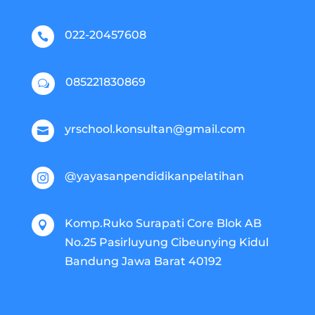
022-20457608

085221830869
w
yrschool.konsultan@gmail.com

@yayasanpendidikanpelatihan

Komp.Ruko Surapati Core Blok AB

No.25 Pasirluyung Cibeunying Kidul
Bandung Jawa Barat 40192