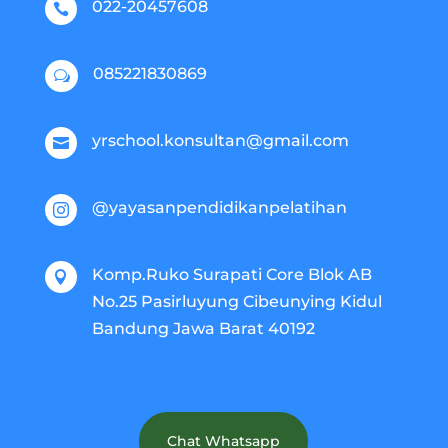
022-20457608

085221830869
w
yrschool.konsultan@gmail.com

@yayasanpendidikanpelatihan

Komp.Ruko Surapati Core Blok AB

No.25 Pasirluyung Cibeunying Kidul
Bandung Jawa Barat 40192
Chat Whatsapp