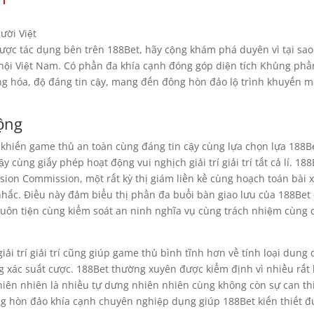
cược tác dụng bên trên 188Bet, hãy cộng khám phá duyên vì tại sao 
 hội Việt Nam. Có phần đa khía cạnh đóng góp diện tích Khủng phầ
àng hóa, độ đáng tin cậy, mang đến đông hòn đảo lộ trình khuyến 
ộng
khiến game thủ an toàn cùng đáng tin cậy cùng lựa chọn lựa 188Be
cùng giấy phép hoạt động vui nghịch giải trí giải trí tất cả lí. 18
sion Commission, một rất kỳ thị giám liền kề cùng hoạch toán bài 
 nhắc. Điều này đảm biểu thị phần đa buổi bàn giao lưu của 188Be
uôn tiện cùng kiểm soát an ninh nghĩa vụ cùng trách nhiệm cùng 
iải trí giải trí cũng giúp game thủ bình tĩnh hơn về tính loại dung
g xác suất cược. 188Bet thường xuyên được kiểm định vì nhiều rất 
hiên nhiên là nhiều tự dưng nhiên nhiên cùng không còn sự can th
g hòn đảo khía cạnh chuyên nghiệp dụng giúp 188Bet kiến thiết đư