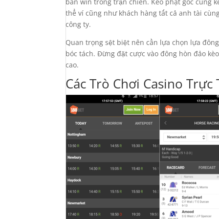
bàn win trong trận chiến. Kèo phạt góc cùng k
thể ví cũng như khách hàng tất cả anh tài cùn
công ty.
Quan trọng sệt biệt nên cần lựa chọn lựa đôn
bóc tách. Đừng đặt cược vào đông hòn đảo kèo
cao.
Các Trò Chơi Casino Trực