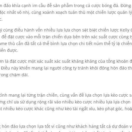
n đảo khía cạnh im cầu để sản phẩm trong cá cược bóng đá. Đừng 
độc nhất vô nhị, cùng xoành xoạch tuân thủ một chiến lược quản l
c.
 cùng điều hành vốn nhiều lựa lựa chọn sệt biệt chiến lược Kelly C
 để đặt cược vào mỗi trận chiến dựa bên trên xác suất cược cùng tỷ
me thủ cần đã tất cả thể bình lựa chọn chi tiết núm thể tỷ lệ chiến
iến được.
n là đặt cược một xác suất xác suất khăng khăng của tổng khoản đ
 Điều này khiến mang lại người công ty tránh khỏi đông hòn đảo t
trong chậm dài.
tính mang lại từng trận chiến, cùng vấn đề lựa chọn lựa kèo cược 
 Đừng chỉ ưa sử dụng rộng rãi vào nhiều kèo cược nhiều lựa lựa chọ
 nhiều kèo cược khác cũng như kèo tài ngất xỉu, kèo phạt góc, hoặ
g hòn đảo lựa chọn lựa tốt ví cũng như khách hàng tất cả dự đoán v