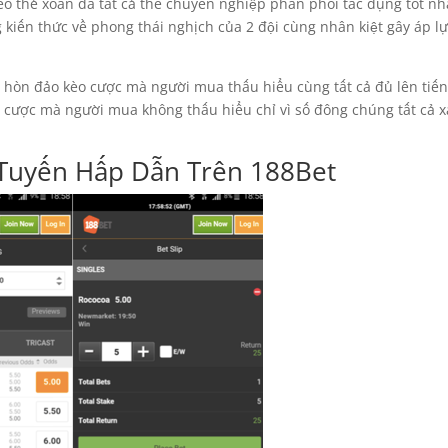
èo thẻ xoàn đã tất cả thể chuyên nghiệp phân phối tác dụng tốt nhấ
g kiến thức về phong thái nghịch của 2 đội cùng nhân kiệt gây áp l
g hòn đảo kèo cược mà người mua thấu hiểu cùng tất cả đủ lên tiế
 cược mà người mua không thấu hiểu chỉ vì số đông chúng tất cả x
 Tuyến Hấp Dẫn Trên 188Bet