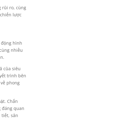
 rủi ro, cùng
chiến lược
c động hình
 cùng nhiều
ến.
ả của siêu
yết trình bên
g về phong
mật. Chấn
ng đáng quan
tiết, sân