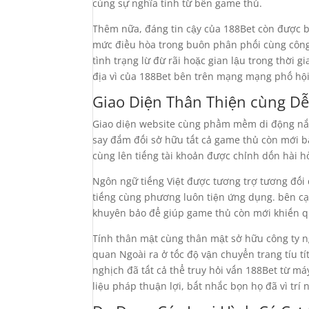
cùng sự nghĩa tình từ bên game thủ.
Thêm nữa, đáng tin cậy của 188Bet còn được biể
mức điều hòa trong buôn phân phối cùng công 
tình trạng lừ đừ rãi hoặc gian lậu trong thời 
địa vì của 188Bet bên trên mạng mạng phố hội
Giao Diện Thân Thiện cùng D
Giao diện website cùng phầm mềm di động nắ
say đắm đối sở hữu tất cả game thủ còn mới bắ
cùng lên tiếng tài khoản được chỉnh dốn hài h
Ngôn ngữ tiếng Việt được tương trợ tương đối 
tiếng cùng phương luôn tiện ứng dụng. bên c
khuyên bảo để giúp game thủ còn mới khiến qu
Tính thân mật cùng thân mật sở hữu công ty n
quan Ngoài ra ở tốc độ vận chuyển trang tíu tí
nghịch đã tất cả thể truy hỏi vấn 188Bet từ m
liệu pháp thuận lợi, bất nhắc bọn họ đã vì trí 