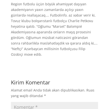
Region futbolu üçün böyük əhəmiyyət daşıyan
akademiyanın yaxın zamanlarda açılışı yaxın
günlərdə reallaşacaq…. Futbolinfo. az xəbər verir ki,
Tovuz klubu bolqarıstanlı futbolçu Charlie Petkovu
heyətinə qatıb. “Oğlumu “Marset” Balompié
Akademiyasına aparanda onların məşq prosesini
gördüm. Oğlumun müsbət nəticəsini görəndən
sonra rəhbərliklə məsləhətləşdik və qərara aldıq ki,…
“Neftçi” Azərbaycan millisinin futbolçusu Filip
Ozobiçi move edib.
Kirim Komentar
Alamat email Anda tidak akan dipublikasikan.
Ruas
yang wajib ditandai
*