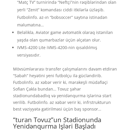
“Matç TV” turnirində “Neftçi”nin rəqiblərindən olan
yerli “Zenit” komandası ciddi itkilərlə üzləşib.
Futbolinfo. az-ın “bobsoccer” saytına istinadən
məlumatına…
Beləliklə, Aviator game avtomatik olaraq istənilən
yaşda olan qumarbazlar üçün əlçatan olur.
IVMS-4200 Lite iVMS-4200-nin qısaldılmış
versiyasıdır.
Mövsümlərarası transfer çalışmalarını davam etdirən
“Sabah” heyətini yeni futbolçu ilə gücləndirib.
Futbolinfo. az xəbər verir ki, mərakeşli müdafiəçi
Sofian Çakla bundan… Tovuz şəhər
stadionundabadlıq və yenidənqurma işlərinə start
verilib. Futbolinfo. az xəbər verir ki, infrstrukturun
best vəziyyətə gətirilməsi üçün baş sponsor…
“turan Tovuz”un Stadionunda
Yenidənqurma Işləri Başladı