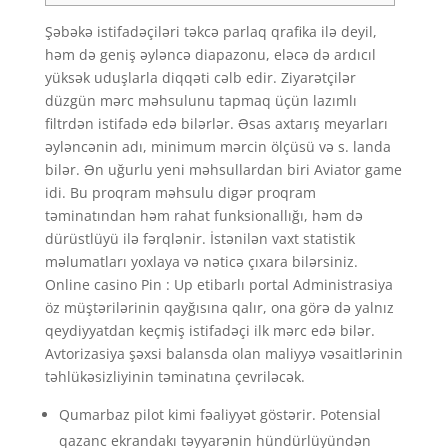
Şəbəkə istifadəçiləri təkcə parlaq qrafika ilə deyil,
həm də geniş əyləncə diapazonu, eləcə də ardıcıl
yüksək uduşlarla diqqəti cəlb edir. Ziyarətçilər
düzgün mərc məhsulunu tapmaq üçün lazımlı
filtrdən istifadə edə bilərlər. Əsas axtarış meyarları
əyləncənin adı, minimum mərcin ölçüsü və s. landa
bilər. Ən uğurlu yeni məhsullardan biri Aviator game
idi. Bu proqram məhsulu digər proqram
təminatından həm rahat funksionallığı, həm də
dürüstlüyü ilə fərqlənir. İstənilən vaxt statistik
məlumatları yoxlaya və nəticə çıxara bilərsiniz.
Online casino Pin : Up etibarlı portal Administrasiya
öz müştərilərinin qayğısına qalır, ona görə də yalnız
qeydiyyatdan keçmiş istifadəçi ilk mərc edə bilər.
Avtorizasiya şəxsi balansda olan maliyyə vəsaitlərinin
təhlükəsizliyinin təminatına çevriləcək.
Qumarbaz pilot kimi fəaliyyət göstərir. Potensial
qazanc ekrandakı təyyarənin hündürlüyündən