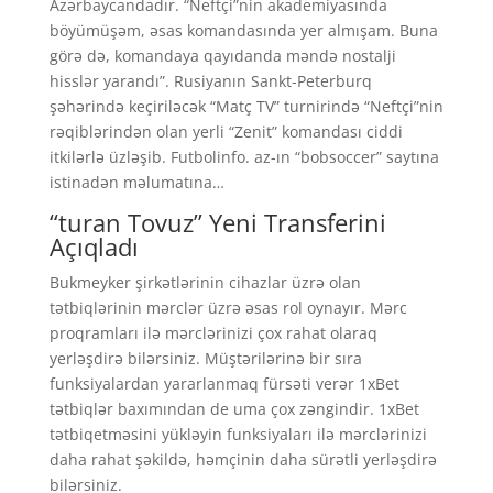
Azərbaycandadır. “Neftçi”nin akademiyasında
böyümüşəm, əsas komandasında yer almışam. Buna
görə də, komandaya qayıdanda məndə nostalji
hisslər yarandı”. Rusiyanın Sankt-Peterburq
şəhərində keçiriləcək “Matç TV” turnirində “Neftçi”nin
rəqiblərindən olan yerli “Zenit” komandası ciddi
itkilərlə üzləşib. Futbolinfo. az-ın “bobsoccer” saytına
istinadən məlumatına…
“turan Tovuz” Yeni Transferini
Açıqladı
Bukmeyker şirkətlərinin cihazlar üzrə olan
tətbiqlərinin mərclər üzrə əsas rol oynayır. Mərc
proqramları ilə mərclərinizi çox rahat olaraq
yerləşdirə bilərsiniz. Müştərilərinə bir sıra
funksiyalardan yararlanmaq fürsəti verər 1xBet
tətbiqlər baxımından de uma çox zəngindir. 1xBet
tətbiqetməsini yükləyin funksiyaları ilə mərclərinizi
daha rahat şəkildə, həmçinin daha sürətli yerləşdirə
bilərsiniz.