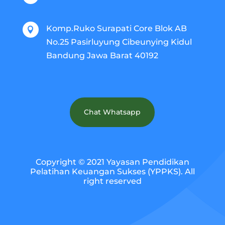
Komp.Ruko Surapati Core Blok AB

No.25 Pasirluyung Cibeunying Kidul
Bandung Jawa Barat 40192
Chat Whatsapp
Copyright © 2021 Yayasan Pendidikan
Pelatihan Keuangan Sukses (YPPKS). All
right reserved