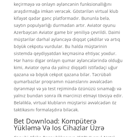
keçirməyə və onlayn əyləncənin funksionallığını
araşdırmağa imkan verəcək. Göstərilən virtual klub
kifayət qədər gənc platformadır. Bununla belə,
saytın populyarlığı durmadan artır. Aviator oyunu
Azerbaycan Aviator game bir yeniliyə çevrildi. Daimi
müştərilər dərhal əyləncəyə diqqət çəkdilər və artıq
böyük cekpotu vurdular. Bu halda müştərinin
sistemdə qeydiyyatdan keçməsinə ehtiyac yoxdur.
Hər hansı digər onlayn qumar əyləncələrində olduğu
kimi, Aviator oyna da yalnız diqqətli istifadəçi uğur
qazana və böyük cekpot qazana bilər. Təcrübəli
qumarbazlar proqramın nüanslarını əvvəlcədən
öyrənməyi və ya test rejimində özünüzü sınamağı və
yalnız bundan sonra ilk mərcinizi etməyi tövsiyə edir.
Beləliklə, virtual klubların müştərisi əvvəlcədən öz
taktikasını formalaşdıra biləcək.
Bet Download: Kompüterə
Yükləmə Və Ios Cihazlar Üzrə