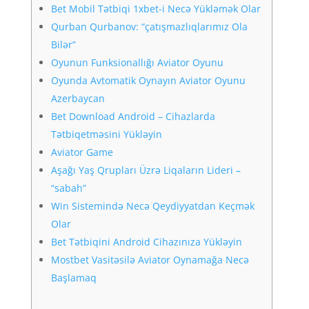
Bet Mobil Tətbiqi 1xbet-i Necə Yükləmək Olar
Qurban Qurbanov: “çatışmazlıqlarımız Ola
Bilər”
Oyunun Funksionallığı Aviator Oyunu
Oyunda Avtomatik Oynayın Aviator Oyunu
Azerbaycan
Bet Download Android – Cihazlarda
Tətbiqetməsini Yükləyin
Aviator Game
Aşağı Yaş Qrupları Üzrə Liqaların Lideri –
“sabah”
Win Sistemində Necə Qeydiyyatdan Keçmək
Olar
Bet Tətbiqini Android Cihazınıza Yükləyin
Mostbet Vasitəsilə Aviator Oynamağa Necə
Başlamaq