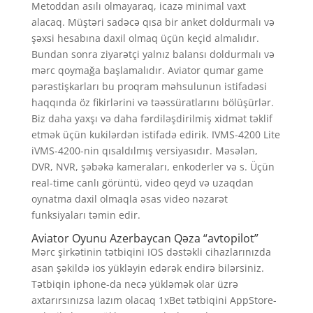
Metoddan asılı olmayaraq, icazə minimal vaxt
alacaq. Müştəri sadəcə qısa bir anket doldurmalı və
şəxsi hesabına daxil olmaq üçün keçid almalıdır.
Bundan sonra ziyarətçi yalnız balansı doldurmalı və
mərc qoymağa başlamalıdır. Aviator qumar game
pərəstişkarları bu proqram məhsulunun istifadəsi
haqqında öz fikirlərini və təəssüratlarını bölüşürlər.
Biz daha yaxşı və daha fərdiləşdirilmiş xidmət təklif
etmək üçün kukilərdən istifadə edirik. IVMS-4200 Lite
iVMS-4200-nin qısaldılmış versiyasıdır. Məsələn,
DVR, NVR, şəbəkə kameraları, enkoderler və s. Üçün
real-time canlı görüntü, video qeyd və uzaqdan
oynatma daxil olmaqla əsas video nəzarət
funksiyaları təmin edir.
Aviator Oyunu Azerbaycan Qəza “avtopilot”
Mərc şirkətinin tətbiqini IOS dəstəkli cihazlarınızda
asan şəkildə ios yükləyin edərək endirə bilərsiniz.
Tətbiqin iphone-da necə yükləmək olar üzrə
axtarırsınızsa lazım olacaq 1xBet tətbiqini AppStore-