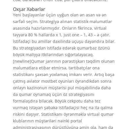
Oxşar Xəbərlər
Yeni başlayanlar üçün uyğun olan ən asan və ən
sərfəli seçim. Strategiya alınan statistik məlumatlar
əsasında hazırlanmışdır. Onların fikrincə, virtual
təyyarə 80 % hallarda x 1, just one – 1, 43 – ə çatır.
İstifadəçi bu amillər daxilində uçuşu dayandıra bilər.
Bu strategiyadan istifadə edərək qumarbaz özünü
böyük maliyyə itkilərindən sığortalayacaq.
[newline]Qumar janrının pərəstişkarı təqdim olunan
məlumatlara etibar etmirsə, tərtibatçılar ona
statistikanı şəxsən yoxlamaq imkanı verir. Artıq başa
çatmış aviator mostbet oyunları öyrəndikdən sonra
onlayn kazinonun müştərisi pul müqabilində daha
da qumar oynamaq üçün öz strategiyasını
formalaşdıra biləcək. Böyük cekpotu daha tez
vurmaq istəyən şəbəkə istifadəçisi heç nə ilə qalma
riskini daşıyır. Statistikanı öyrənməklə virtual qumar
klublarının müştəriləri nəinki portal
administrasiyasının dürüstlüyünə əmin ola, həm də