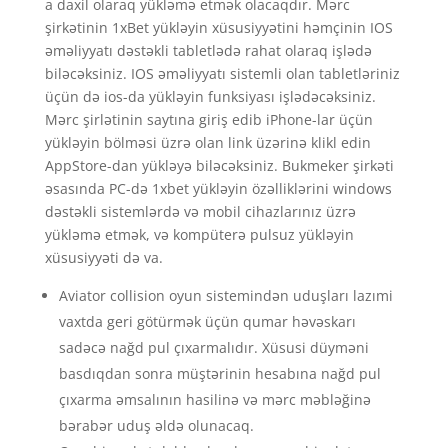
a daxil olaraq yükləmə etmək olacaqdır. Mərc
şirkətinin 1xBet yükləyin xüsusiyyətini həmçinin IOS
əməliyyatı dəstəkli tabletlədə rahat olaraq işlədə
biləcəksiniz. IOS əməliyyatı sistemli olan tabletləriniz
üçün də ios-da yükləyin funksiyası işlədəcəksiniz.
Mərc şirlətinin saytına giriş edib iPhone-lar üçün
yükləyin bölməsi üzrə olan link üzərinə klikl edin
AppStore-dan yükləyə biləcəksiniz. Bukmeker şirkəti
əsasında PC-də 1xbet yükləyin özəlliklərini windows
dəstəkli sistemlərdə və mobil cihazlarınız üzrə
yükləmə etmək, və kompüterə pulsuz yükləyin
xüsusiyyəti də va.
Aviator collision oyun sistemindən uduşları lazımi
vaxtda geri götürmək üçün qumar həvəskarı
sadəcə nağd pul çıxarmalıdır. Xüsusi düyməni
basdıqdan sonra müştərinin hesabına nağd pul
çıxarma əmsalının hasilinə və mərc məbləğinə
bərabər uduş əldə olunacaq.