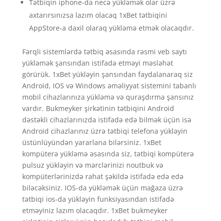
Tətbiqin iphone-da necə yükləmək olar üzrə
axtarırsınızsa lazım olacaq 1xBet tətbiqini
AppStore-a daxil olaraq yükləmə etmək olacaqdır.
Fərqli sistemlərdə tətbiq əsasında rəsmi veb saytı
yükləmək şansından istifadə etməyi məsləhət
görürük. 1xBet yükləyin şansından faydalanaraq siz
Android, IOS və Windows əməliyyat sistemini tabanlı
mobil cihazlarınıza yükləmə və quraşdırma şansınız
vardır. Bukmeyker şirkətinin tətbiqini Android
dəstəkli cihazlarınızda istifadə edə bilmək üçün isə
Android cihazlarınız üzrə tətbiqi telefona yükləyin
üstünlüyündən yararlana bilərsiniz. 1xBet
kompüterə yükləmə əsasında siz, tətbiqi kompüterə
pulsuz yükləyin və mərclərinizi noutbuk və
kompüterlərinizdə rahat şəkildə istifadə edə edə
biləcəksiniz. IOS-da yükləmək üçün mağaza üzrə
tətbiqi ios-da yükləyin funksiyasından istifadə
etməyiniz lazım olacaqdır. 1xBet bukmeyker