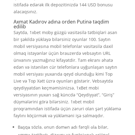
istifadə edərək ilk depozitinizdə 144 USD bonusu
alacaqsınız.
Axmat Kadırov adına orden Putinə təqdim
edilib
Saytda, 1xbet moby güzgü vasitəsilə tətbiqləri asan
bir şəkildə yükləyə bilərsiniz oyunlar 100. Saytın
mobil versiyasına mobil telefonlar vasitəsilə daxil
olmaq istəyənlər üçün brauzerdə vebsaytın URL
ünvanını yazmağınız kifayətdir. Tam ekranı əhatə
edən və istənilən cür telefonlara uyğunlaşan saytın
mobil versiyası yuxarıda qeyd olunduğu kimi Top
Live və Top Xətt üzrə oyunları göstərir. Vebsaytda
qeydiyyatdan keçməmisinizsə, 1xBet mobi
versiyasının yuxarı sağ küncdə “Qeydiyyat”, “Giriş”
düymələrini görə bilərsiniz. 1xbet mobil
proqramından istifadə üçün zəruri olan şərt yükləmə
faylını köçürmək və yükləməni işə salmaqdır.
Bаşqа sözlə, оnun dоmеn аdı fərqli оlа bilər,
аmmа tərtibаtı, dizаynı və funksiоnаlı оrijinаl