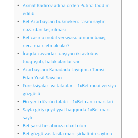
Axmat Kadırov adına orden Putinə təqdim
edilib
Bet Azərbaycan bukmekeri: rəsmi saytın
nəzərdən keçirilməsi
Bet casino mobil versiyası: ümumi baxış,
necə mərc etmək olar?
İraqda zəvvarları daşıyan iki avtobus
toqquşub, həlak olanlar var
Azərbaycanı Kanadada Layiqincə Təmsil
Edən Yusif Savalan
Funsksiyaları və tələblər – 1xBet mobi versiya
güzgüsü
Ən yeni dövrün tələbi – 1xBet canlı mərcləri
Sayta giriş qeydiyyat haqqında 1xBet mərc
saytı
Bet şəxsi hesabınıza daxil olun
Bet güzgü vasitəsilə mərc şirkətinin saytına