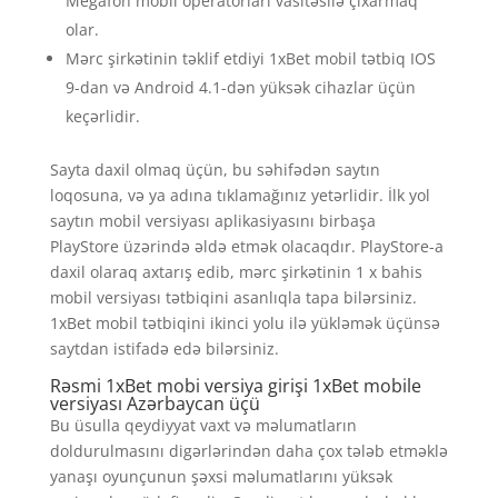
Megafon mobil operatorları vasitəsilə çıxarmaq
olar.
Mərc şirkətinin təklif etdiyi 1xBet mobil tətbiq IOS
9-dan və Android 4.1-dən yüksək cihazlar üçün
keçərlidir.
Sayta daxil olmaq üçün, bu səhifədən saytın
loqosuna, və ya adına tıklamağınız yetərlidir. İlk yol
saytın mobil versiyası aplikasiyasını birbaşa
PlayStore üzərində əldə etmək olacaqdır. PlayStore-a
daxil olaraq axtarış edib, mərc şirkətinin 1 x bahis
mobil versiyası tətbiqini asanlıqla tapa bilərsiniz.
1xBet mobil tətbiqini ikinci yolu ilə yükləmək üçünsə
saytdan istifadə edə bilərsiniz.
Rəsmi 1xBet mobi versiya girişi 1xBet mobile
versiyası Azərbaycan üçü
Bu üsulla qeydiyyat vaxt və məlumatların
doldurulmasını digərlərindən daha çox tələb etməklə
yanaşı oyunçunun şəxsi məlumatlarını yüksək