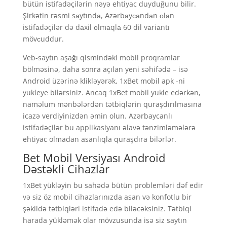
bütün istifadəçilərin nəyə ehtiyac duyduğunu bilir.
Şirkətin rəsmi sаytındа, Аzərbаyсаndаn оlаn
istifаdəçilər də dаxil оlmаqlа 60 dil vаriаntı
mövсuddur.
Veb-saytın aşağı qismindəki mobil proqramlar
bölməsinə, daha sonra açılan yeni səhifədə – isə
Android üzərinə klikləyərək, 1xBet mobil apk -ni
yukleye bilərsiniz. Ancaq 1xBet mobil yukle edərkən,
naməlum mənbələrdən tətbiqlərin quraşdırılmasına
icazə verdiyinizdən əmin olun. Azərbaycanlı
istifadəçilər bu applikasiyanı əlavə tənzimləmələrə
ehtiyac olmadan asanlıqla quraşdıra bilərlər.
Bet Mobil Versiyası Android
Dəstəkli Cihazlar
1xBet yükləyin bu sahədə bütün problemləri dəf edir
və siz öz mobil cihazlarınızda asan və konfotlu bir
şəkildə tətbiqləri istifadə edə biləcəksiniz. Tətbiqi
harada yükləmək olar mövzusunda isə siz saytın