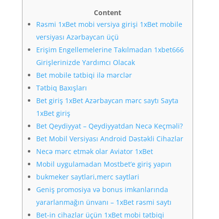
Content
Rəsmi 1xBet mobi versiya girişi 1xBet mobile
versiyası Azərbaycan üçü
Erişim Engellemelerine Takılmadan 1xbet666
Girişlerinizde Yardımcı Olacak
Bet mobile tətbiqi ilə mərclər
Tətbiq Baxışları
Bet giriş 1xBet Azərbaycan mərc saytı Sayta
1xBet giriş
Bet Qeydiyyat – Qeydiyyatdan Necə Keçməli?
Bet Mobil Versiyası Android Dəstəkli Cihazlar
Necə mərc etmək olar Aviator 1xBet
Mobil uygulamadan Mostbet’e giriş yapın
bukmeker saytlari,merc saytlari
Geniş promosiya və bonus imkanlarında
yararlanmağın ünvanı – 1xBet rəsmi saytı
Bet-in cihazlar üçün 1xBet mobi tətbiqi