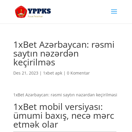
1xBet Azərbaycan: rəsmi
saytın nəzərdən
keçirilməs
Des 21, 2023
|
1xbet apk
|
0 Komentar
1xBet Azərbaycan: rəsmi saytın nəzərdən keçirilməsi
1xBet mobil versiyası:
ümumi baxış, necə mərc
etmək olar