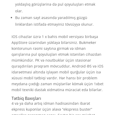
yoldaşlıq görüşlərinə də pul qoyuluşları etmək
olar.
Bu zaman sayt əsasında yaradılmış güzgü
linklərdən istifadə etməyiniz tövsüyyə olunur.
IOS cihazlar üzrə 1 x bahis mobil versiyası birbaşa
AppStore üzərindən yükləyə bilərsiniz. Bukmeker
kontorunun rəsmi saytına girmək və idman
qarışlarına pul qoyuluşları etmək istənilən cihazdan
mümkündür. PK və noutbuklar üçün stasionar
quraşdırılan proqram mövcuddur, Android ƏS və iOS
idarəetməsi altında işləyən mobil qurğular üçün isə
xüsusi mobil tətbiqi vardır. Hər hansı bir problem
meydana çıxdığı zaman müştərilər kömək üçün 1xbet
mobil texniki dəstək xidmətinə müraciət edə bilərlər.
Tətbiq Baxışları
4 və ya daha artıq idman hadisəsindən ibarət
ekpress kuponlar üçün əlavə “ekspress buster”