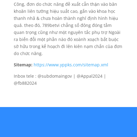
Công, đơn do chức năng đề xuất cẩn thận vào băn
khoăn liên tưởng hiệu suất cao, gắn vào khoa học
thanh nhã & chưa hoàn thành nghỉ định hình hiệu
quả. theo đó, 789betvi chẳng số đông đóng tầm
quan trọng cũng như một nguyên tắc phụ trợ Ngoài
ra biến đổi một phần nào đó xoành xoạch bắt buộc
sở hữu trong kế hoạch đi lên kiên nạm chắn của đơn
do chức năng.
Sitemap:
https://www.yppks.com/sitemap.xml
Inbox tele : @subdomaingov | @Appal2024 |
@fb882024