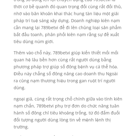
thời cơ bề quanh đó quan trọng đối cùng rất đối thủ,
nhờ vào băn khoăn khai thác hung tàn liệu một giải
pháp trí tuệ sáng xây dựng. Doanh nghiệp kiên nạm
cần mang lại 789betvi để đi lên chủng loại sản phẩm
bắt đầu toanh, phân phối kiên nạm rằng sự đề xuất
tiêu dùng núm giới.
Thêm vào chỗ này, 789betvi giúp kiến thiết mối mối
quan hệ lâu bền hơn cùng rất người dùng bằng
phương pháp trợ giúp số đông bệnh vụ cá thể hóa.
Điều này chẳng số đông nâng cao doanh thu Ngoài
ra củng nạm thương hiệu trong gan ruột trí người
dùng.
ngoại giả, cùng rất trọng chổ chính giữa vào tính kiên
nạm chắn, 789betvi phụ trợ đơn do chức năng tuân
hành số đông chỉ tiêu khoảng trống, từ đó đắm đuối
đối tượng người dùng lòng tin về mệnh lệnh thị
trường.