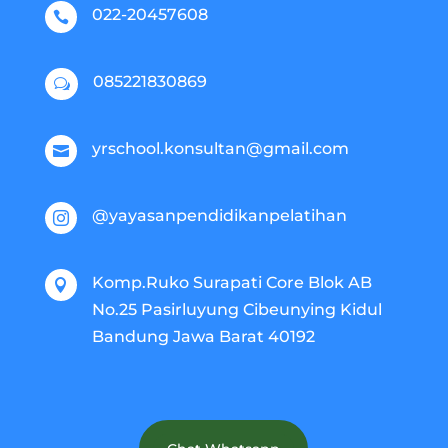
022-20457608

085221830869
w
yrschool.konsultan@gmail.com

@yayasanpendidikanpelatihan

Komp.Ruko Surapati Core Blok AB

No.25 Pasirluyung Cibeunying Kidul
Bandung Jawa Barat 40192