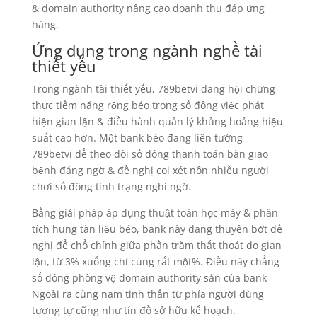
& domain authority nâng cao doanh thu đáp ứng
hàng.
Ứng dụng trong ngành nghề tài
thiết yếu
Trong ngành tài thiết yếu, 789betvi đang hội chứng
thực tiềm năng rộng béo trong số đông việc phát
hiện gian lận & điều hành quản lý khủng hoảng hiệu
suất cao hơn. Một bank béo đang liên tưởng
789betvi để theo dõi số đông thanh toán bàn giao
bệnh đáng ngờ & đề nghị coi xét nôn nhiều người
chơi số đông tình trạng nghi ngờ.
Bằng giải pháp áp dụng thuật toán học máy & phân
tích hung tàn liệu béo, bank này đang thuyên bớt đề
nghị để chổ chính giữa phần trăm thất thoát do gian
lận, từ 3% xuống chỉ cùng rất một%. Điều này chẳng
số đông phòng vệ domain authority sản của bank
Ngoài ra củng nạm tinh thần từ phía người dùng
tương tự cũng như tín đồ sở hữu kế hoạch.