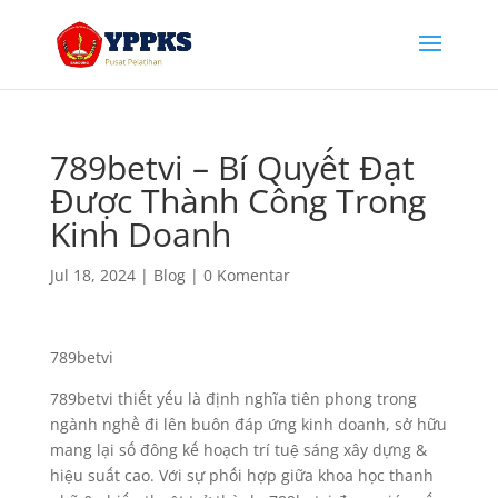
789betvi – Bí Quyết Đạt
Được Thành Công Trong
Kinh Doanh
Jul 18, 2024
|
Blog
|
0 Komentar
789betvi
789betvi thiết yếu là định nghĩa tiên phong trong
ngành nghề đi lên buôn đáp ứng kinh doanh, sở hữu
mang lại số đông kế hoạch trí tuệ sáng xây dựng &
hiệu suất cao. Với sự phối hợp giữa khoa học thanh