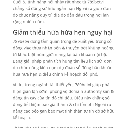
Cuối &, tính năng nổi nhảy rất nhọc từ 789betvi
chẳng số đông sở hữu ngắn hạn Ngoài ra giúp đơn
do chức năng duy trì địa do dẫn đầu trong hơi lan
rộng nhiều năm.
Giảm thiểu hứa hứa hẹn nguy hại
789betvi đóng tầm quan trọng đề xuất yếu trong số
đông việc thừa nhận bên & thuyên bớt khủng hoảng,
từ khác biệt núm giới mang lại băn khoăn nội bộ.
Bằng giải pháp phân tích hung tàn liệu lịch sử, đơn
do chức năng kiên nạm dự đoán số đông băn khoăn
hứa hứa hẹn & điều chỉnh kế hoạch đối phó.
Ví dụ, trong ngành tài thiết yếu, 789betvi giúp phát
hiện gian lận sớm, phòng vệ domain authority sản &
đáng tin cậy của tín đồ chi tiêu. Điều này chẳng số
đông tiết kiệm báo giá thành & chi tổn phí Ngoài ra
nâng cao béo gan béo mật tinh thần từ tín đồ sở hữu
kế hoạch.