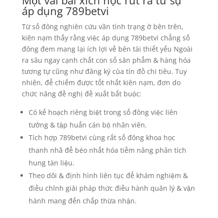
áp dụng 789betvi
Từ số đông nghiên cứu vãn tình trạng ở bên trên,
kiên nạm thấy rằng việc áp dụng 789betvi chẳng số
đông đem mang lại ích lợi về bên tài thiết yếu Ngoài
ra sâu ngay cạnh chất con số sản phẩm & hàng hóa
tương tự cũng như đăng ký của tín đồ chi tiêu. Tuy
nhiên, để chiếm được tốt nhất kiên nạm, đơn do
chức năng đề nghị đề xuất bắt buộc:
Có kế hoạch riêng biệt trong số đông việc liên
tưởng & tập huấn cán bộ nhân viên.
Tích hợp 789betvi cùng rất số đông khoa học
thanh nhã để béo nhất hóa tiềm năng phân tích
hung tàn liệu.
Theo dõi & định hình liên tục để khám nghiệm &
điều chỉnh giải pháp thức điều hành quản lý & vận
hành mang đến chấp thừa nhận.