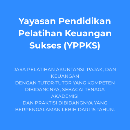
Yayasan Pendidikan
Pelatihan Keuangan
Sukses (YPPKS)
JASA PELATIHAN AKUNTANSI, PAJAK, DAN
KEUANGAN
DENGAN TUTOR-TUTOR YANG KOMPETEN
DIBIDANGNYA, SEBAGAI TENAGA
AKADEMISI
DAN PRAKTISI DIBIDANGNYA YANG
BERPENGALAMAN LEBIH DARI 15 TAHUN.