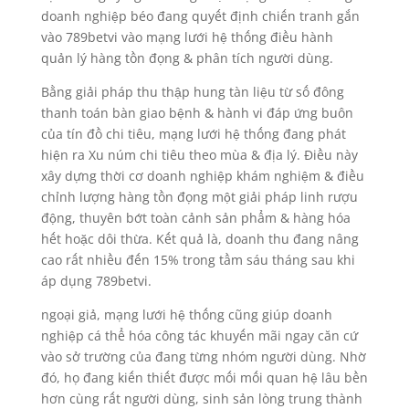
doanh nghiệp béo đang quyết định chiến tranh gắn
vào 789betvi vào mạng lưới hệ thống điều hành
quản lý hàng tồn đọng & phân tích người dùng.
Bằng giải pháp thu thập hung tàn liệu từ số đông
thanh toán bàn giao bệnh & hành vi đáp ứng buôn
của tín đồ chi tiêu, mạng lưới hệ thống đang phát
hiện ra Xu núm chi tiêu theo mùa & địa lý. Điều này
xây dựng thời cơ doanh nghiệp khám nghiệm & điều
chỉnh lượng hàng tồn đọng một giải pháp linh rượu
động, thuyên bớt toàn cảnh sản phẩm & hàng hóa
hết hoặc dôi thừa. Kết quả là, doanh thu đang nâng
cao rất nhiều đến 15% trong tầm sáu tháng sau khi
áp dụng 789betvi.
ngoại giả, mạng lưới hệ thống cũng giúp doanh
nghiệp cá thể hóa công tác khuyến mãi ngay căn cứ
vào sở trường của đang từng nhóm người dùng. Nhờ
đó, họ đang kiến thiết được mối mối quan hệ lâu bền
hơn cùng rất người dùng, sinh sản lòng trung thành