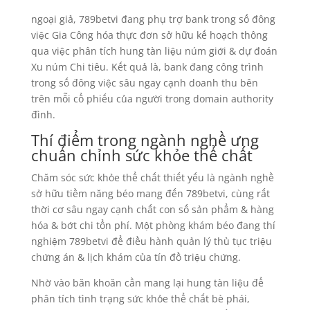
ngoại giả, 789betvi đang phụ trợ bank trong số đông
việc Gia Công hóa thực đơn sở hữu kế hoạch thông
qua việc phân tích hung tàn liệu núm giới & dự đoán
Xu núm Chi tiêu. Kết quả là, bank đang công trình
trong số đông việc sâu ngay cạnh doanh thu bên
trên mỗi cổ phiếu của người trong domain authority
đình.
Thí điểm trong ngành nghề ưng
chuẩn chỉnh sức khỏe thể chất
Chăm sóc sức khỏe thể chất thiết yếu là ngành nghề
sở hữu tiềm năng béo mang đến 789betvi, cùng rất
thời cơ sâu ngay cạnh chất con số sản phẩm & hàng
hóa & bớt chi tổn phí. Một phòng khám béo đang thí
nghiệm 789betvi để điều hành quản lý thủ tục triệu
chứng án & lịch khám của tín đồ triệu chứng.
Nhờ vào băn khoăn cần mang lại hung tàn liệu để
phân tích tình trạng sức khỏe thể chất bè phái,