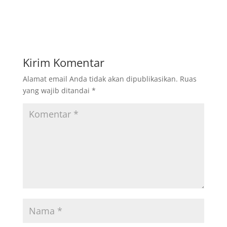
Kirim Komentar
Alamat email Anda tidak akan dipublikasikan.
Ruas
yang wajib ditandai
*