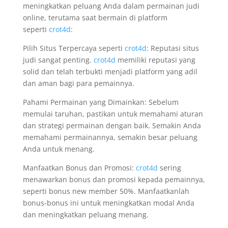
meningkatkan peluang Anda dalam permainan judi
online, terutama saat bermain di platform
seperti
crot4d
:
Pilih Situs Terpercaya seperti
crot4d
: Reputasi situs
judi sangat penting.
crot4d
memiliki reputasi yang
solid dan telah terbukti menjadi platform yang adil
dan aman bagi para pemainnya.
Pahami Permainan yang Dimainkan: Sebelum
memulai taruhan, pastikan untuk memahami aturan
dan strategi permainan dengan baik. Semakin Anda
memahami permainannya, semakin besar peluang
Anda untuk menang.
Manfaatkan Bonus dan Promosi:
crot4d
sering
menawarkan bonus dan promosi kepada pemainnya,
seperti bonus new member 50%. Manfaatkanlah
bonus-bonus ini untuk meningkatkan modal Anda
dan meningkatkan peluang menang.