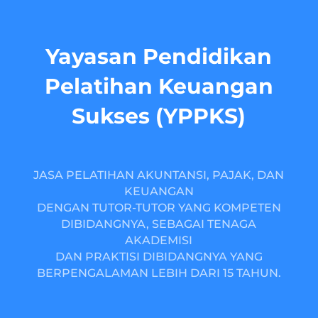
Yayasan Pendidikan
Pelatihan Keuangan
Sukses (YPPKS)
JASA PELATIHAN AKUNTANSI, PAJAK, DAN
KEUANGAN
DENGAN TUTOR-TUTOR YANG KOMPETEN
DIBIDANGNYA, SEBAGAI TENAGA
AKADEMISI
DAN PRAKTISI DIBIDANGNYA YANG
BERPENGALAMAN LEBIH DARI 15 TAHUN.