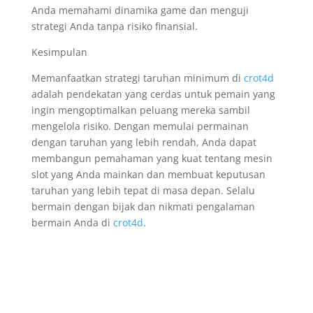
Anda memahami dinamika game dan menguji
strategi Anda tanpa risiko finansial.
Kesimpulan
Memanfaatkan strategi taruhan minimum di
crot4d
adalah pendekatan yang cerdas untuk pemain yang
ingin mengoptimalkan peluang mereka sambil
mengelola risiko. Dengan memulai permainan
dengan taruhan yang lebih rendah, Anda dapat
membangun pemahaman yang kuat tentang mesin
slot yang Anda mainkan dan membuat keputusan
taruhan yang lebih tepat di masa depan. Selalu
bermain dengan bijak dan nikmati pengalaman
bermain Anda di
crot4d
.