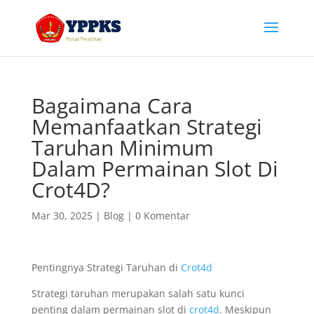
Bagaimana Cara
Memanfaatkan Strategi
Taruhan Minimum
Dalam Permainan Slot Di
Crot4D?
Mar 30, 2025
|
Blog
|
0 Komentar
Pentingnya Strategi Taruhan di
Crot4d
Strategi taruhan merupakan salah satu kunci
penting dalam permainan slot di
crot4d
. Meskipun