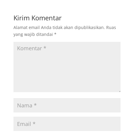
Kirim Komentar
Alamat email Anda tidak akan dipublikasikan.
Ruas
yang wajib ditandai
*