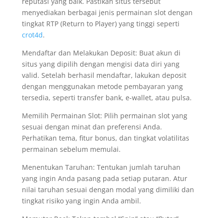
reputasi yang baik. Pastikan situs tersebut
menyediakan berbagai jenis permainan slot dengan
tingkat RTP (Return to Player) yang tinggi seperti
crot4d
.
Mendaftar dan Melakukan Deposit: Buat akun di
situs yang dipilih dengan mengisi data diri yang
valid. Setelah berhasil mendaftar, lakukan deposit
dengan menggunakan metode pembayaran yang
tersedia, seperti transfer bank, e-wallet, atau pulsa.
Memilih Permainan Slot: Pilih permainan slot yang
sesuai dengan minat dan preferensi Anda.
Perhatikan tema, fitur bonus, dan tingkat volatilitas
permainan sebelum memulai.
Menentukan Taruhan: Tentukan jumlah taruhan
yang ingin Anda pasang pada setiap putaran. Atur
nilai taruhan sesuai dengan modal yang dimiliki dan
tingkat risiko yang ingin Anda ambil.