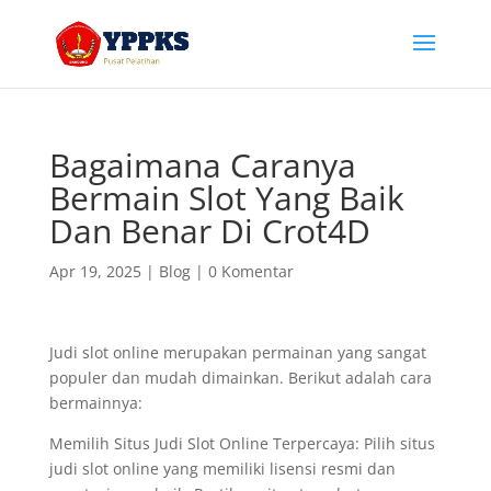
Bagaimana Caranya
Bermain Slot Yang Baik
Dan Benar Di Crot4D
Apr 19, 2025
|
Blog
|
0 Komentar
Judi slot online merupakan permainan yang sangat
populer dan mudah dimainkan. Berikut adalah cara
bermainnya:
Memilih Situs Judi Slot Online Terpercaya: Pilih situs
judi slot online yang memiliki lisensi resmi dan