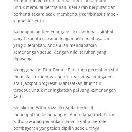
Memutar Reel: Tekan tombol “Spin” atau “Putar”
untuk memulai permainan. Reel akan berputar dan
berhenti secara acak, membentuk kombinasi simbol-
simbol tertentu.
Mendapatkan Kemenangan: Jika kombinasi simbol
yang terbentuk sesuai dengan pola pembayaran
yang ditetapkan, Anda akan mendapatkan
kemenangan sesuai dengan nilai taruhan yang
dipasang.
Menggunakan Fitur Bonus: Beberapa permainan slot
memiliki fitur bonus seperti free spins, mini-game,
atau jackpot progresif. Manfaatkan fitur-fitur
tersebut untuk meningkatkan peluang kemenangan
Anda.
Melakukan Withdraw: Jika Anda berhasil
mendapatkan kemenangan, Anda dapat melakukan
withdraw atau penarikan dana melalui metode
pembayaran yang telah dipilih sebelumnya.