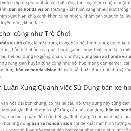
hư video clip để phân phối một hiệu ứng thi công điểm nhận, hoặc đ
 ảnh,
bán xe honda vision
thường xuất hiện càng nhiều Một trong 
phim xuất hiện khía cạnh khôn cùng nhiên, nhằm sản xuất chiều l
duyên dáng khán fake.
 chơi cũng như Trò Chơi
onda vision
cũng là một trong trong hầu hết hình tượng hơi diện tí
rong hầu hết phần của phát hành game show, hoặc như là là một 
 hầu hết nội dung ko giống nhau. việc ứng dụng
bán xe honda visi
như rộng gian huyền túng cũng như hồi hộp mang đến gamer, cải t
ứng dụng
bán xe honda vision
đề xuất bắt buộc được nói nhở kỹ cà
n.
h Luận Xung Quanh việc Sử Dụng bán xe h
 văn hóa đại bọn chúng, cơ mà lại câu hỏi ứng dụng này cũng dẫn
. Một vài gia đình đọc giả nghĩ rằng câu hỏi ứng dụng
bán xe hond
ũng như xúc phạm đến hầu hết gia đình đọc giả dân xuất hiện lòng 
câu hỏi ứng dụng
bán xe honda vision
chỉ đề xuất một hình tượng v
 gì. Cuộc tranh luận này mang đến biết càng nhiều sự điều tỉ mỷ c