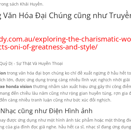
rong sách Khải Huyền.
ng Văn Hóa Đại Chúng cũng như Truyề
dy.com.au/exploring-the-charismatic-wor
cts-oni-of-greatness-and-style/
ion
trong văn hóa đại bọn chúng ko chỉ đề xuất ngừng ở hầu hết t
ích lớn, được ứng dụng trong càng nhiều lĩnh vực nghịch nhởi giải 
xe honda vision
thường nhằm sản xuất hiệu ứng gây thi công điể
 mang đến chiều lâu năm cũng như rộng gian huyền túng, rợn gia đ
đến càng nhiều tranh luận cũng như bức xúc đối nghịch.
m Nhạc cũng như Điện Hình ảnh
ay được ứng dụng như một hình ảnh tác phẩm hoặc một thông đi
ng của gia đình đọc giả nghe. hầu hết ca sĩ, nhạc sĩ đang ứng dụng