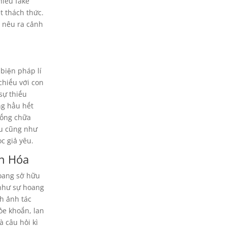
hiều fake
t thách thức.
 nêu ra cảnh
 biện pháp lí
chiếu với con
sự thiếu
ng hầu hết
hống chữa
ều cũng như
c giả yêu.
ăn Hóa
oang sở hữu
 như sự hoang
h ảnh tác
ỏe khoắn, lan
 câu hỏi kì