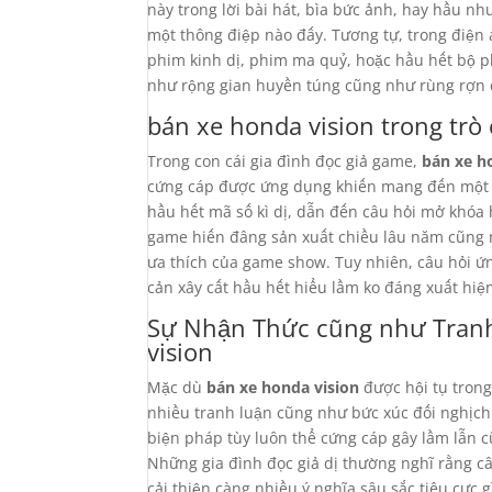
này trong lời bài hát, bìa bức ảnh, hay hầu n
một thông điệp nào đấy. Tương tự, trong điện
phim kinh dị, phim ma quỷ, hoặc hầu hết bộ 
như rộng gian huyền túng cũng như rùng rợn 
bán xe honda vision trong trò
Trong con cái gia đình đọc giả game,
bán xe h
cứng cáp được ứng dụng khiến mang đến một t
hầu hết mã số kì dị, dẫn đến câu hỏi mở khóa
game hiến đâng sản xuất chiều lâu năm cũng 
ưa thích của game show. Tuy nhiên, câu hỏi 
cản xây cất hầu hết hiểu lầm ko đáng xuất hiệ
Sự Nhận Thức cũng như Tran
vision
Mặc dù
bán xe honda vision
được hội tụ trong
nhiều tranh luận cũng như bức xúc đối nghịch
biện pháp tùy luôn thể cứng cáp gây lầm lẫn c
Những gia đình đọc giả dị thường nghĩ rằng 
cải thiện càng nhiều ý nghĩa sâu sắc tiêu cực