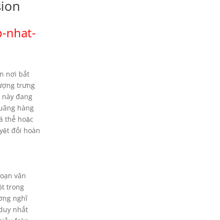
sion
p-nhat-
n nơi bắt
tượng trưng
ố này đang
quãng hàng
á thể hoặc
yệt đối hoàn
đoạn văn
ột trong
ường nghĩ
 duy nhất