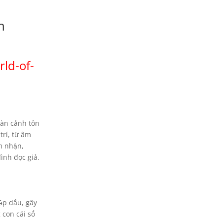
n
ld-of-
oàn cảnh tôn
trí, từ âm
m nhận,
ình đọc giả.
ệp dấu, gây
 con cái số