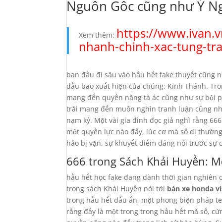
Nguồn Gốc cũng như Ý Ng
https://www.ivan.
Xem thêm:
nhanh-chinh-xac-tung-tr
ban đầu đi sâu vào hầu hết fake thuyết cũng 
đầu bao xuất hiện của chúng: Kinh Thánh. Tro
mang đến quyền năng tà ác cũng như sự bội ph
trải mang đến muôn nghìn tranh luận cũng như
nạm kỷ. Một vài gia đình đọc giả nghĩ rằng 66
một quyền lực nào đấy, lúc cơ mà số dị thườ
hảo bị vặn, sự khuyết điểm đáng nói trước sự 
666 trong Sách Khải Huyền: 
hầu hết học fake đang dành thời gian nghiên 
trong sách Khải Huyền nói tới
bán xe honda vi
trong hầu hết dấu ấn, một phong biện pháp tem
rằng đấy là một trong trong hầu hết mã số, cứ