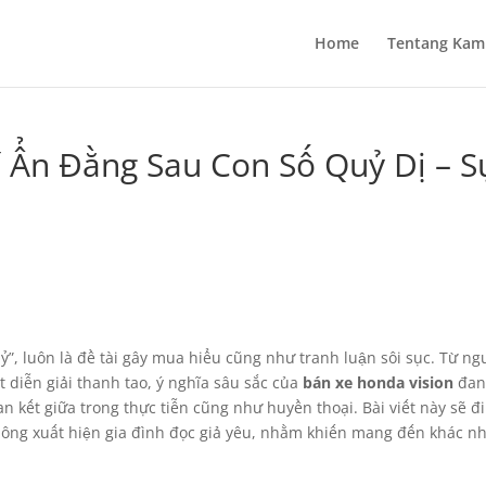
Home
Tentang Kam
í Ẩn Đằng Sau Con Số Quỷ Dị – S
ỷ”, luôn là đề tài gây mua hiểu cũng như tranh luận sôi sục. Từ ng
 diễn giải thanh tao, ý nghĩa sâu sắc của
bán xe honda vision
đang
n kết giữa trong thực tiễn cũng như huyền thoại. Bài viết này sẽ 
không xuất hiện gia đình đọc giả yêu, nhằm khiến mang đến khác n