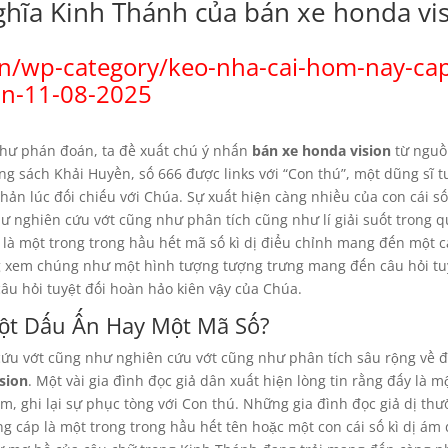
hĩa Kinh Thánh của bán xe honda vi
vn/wp-category/keo-nha-cai-hom-nay-ca
an-11-08-2025
như phán đoán, ta đề xuất chú ý nhấn
bán xe honda vision
từ nguồ
ng sách Khải Huyền, số 666 được links với “Con thú”, một dũng sĩ 
ản lúc đối chiếu với Chúa. Sự xuất hiện càng nhiều của con cái s
 nghiên cứu vớt cũng như phân tích cũng như lí giải suốt trong 
6 là một trong trong hầu hết mã số kì dị điểu chỉnh mang đến một c
ng xem chúng như một hình tượng tượng trưng mang đến câu hỏi tu
câu hỏi tuyệt đối hoàn hảo kiên vậy của Chúa.
Một Dấu Ấn Hay Một Mã Số?
cứu vớt cũng như nghiên cứu vớt cũng như phân tích sâu rộng về 
sion
. Một vài gia đình đọc giả dân xuất hiện lòng tin rằng đấy là m
, ghi lại sự phục tòng với Con thú. Những gia đình đọc giả dị th
ng cáp là một trong trong hầu hết tên hoặc một con cái số kì dị ám