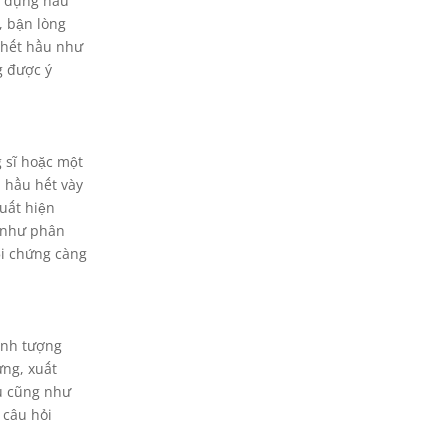
g dụng hầu
, bận lòng
 hết hầu như
g được ý
 sĩ hoặc một
 hầu hết vày
uất hiện
g như phân
ội chứng càng
ình tượng
ưng, xuất
ểu cũng như
 câu hỏi