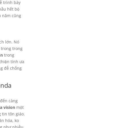
ể trình bày
hầu hết bộ
âu năm cũng
ch lớn. Nó
trong trong
on
trong
hiện tính ưa
ng để chống
onda
 đến càng
a vision
một
tin tôn giáo.
ăn hóa, ko
ũng như nhiều