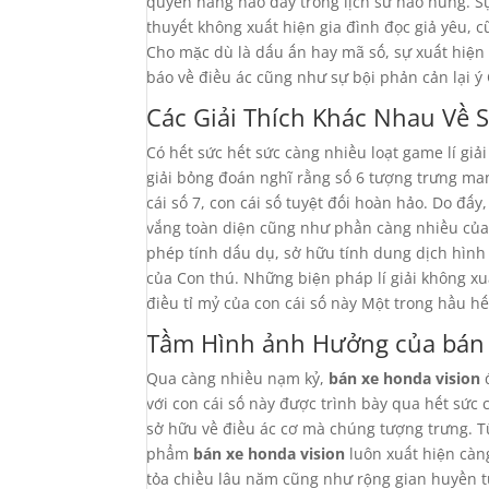
quyền năng nào đấy trong lịch sử hào hùng. 
thuyết không xuất hiện gia đình đọc giả yêu, c
Cho mặc dù là dấu ấn hay mã số, sự xuất hiệ
báo về điều ác cũng như sự bội phản cản lại ý
Các Giải Thích Khác Nhau Về 
Có hết sức hết sức càng nhiều loạt game lí giả
giải bỏng đoán nghĩ rằng số 6 tượng trưng man
cái số 7, con cái số tuyệt đối hoàn hảo. Do đấ
vắng toàn diện cũng như phần càng nhiều của đ
phép tính dấu dụ, sở hữu tính dung dịch hìn
của Con thú. Những biện pháp lí giải không x
điều tỉ mỷ của con cái số này Một trong hầu h
Tầm Hình ảnh Hưởng của bán 
Qua càng nhiều nạm kỷ,
bán xe honda vision
đ
với con cái số này được trình bày qua hết sức
sở hữu về điều ác cơ mà chúng tượng trưng. T
phẩm
bán xe honda vision
luôn xuất hiện càn
tỏa chiều lâu năm cũng như rộng gian huyền t