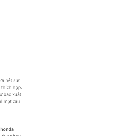
ới hết sức
 thích hợp.
hư bao xuất
hỉ một câu
 honda