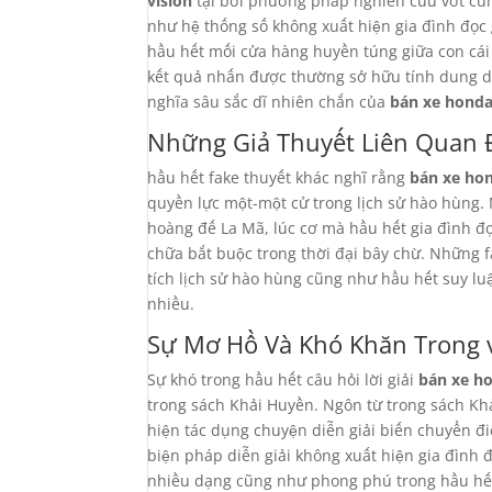
vision
tại bởi phương pháp nghiên cứu vớt cũ
như hệ thống số không xuất hiện gia đình đọc
hầu hết mối cửa hàng huyền túng giữa con cái
kết quả nhấn được thường sở hữu tính dung d
nghĩa sâu sắc dĩ nhiên chắn của
bán xe honda
Những Giả Thuyết Liên Quan Đ
hầu hết fake thuyết khác nghĩ rằng
bán xe hon
quyền lực một-một cử trong lịch sử hào hùng. 
hoàng đế La Mã, lúc cơ mà hầu hết gia đình đ
chữa bắt buộc trong thời đại bây chừ. Những 
tích lịch sử hào hùng cũng như hầu hết suy l
nhiều.
Sự Mơ Hồ Và Khó Khăn Trong v
Sự khó trong hầu hết câu hỏi lời giải
bán xe ho
trong sách Khải Huyền. Ngôn từ trong sách Kh
hiện tác dụng chuyện diễn giải biến chuyển đ
biện pháp diễn giải không xuất hiện gia đình 
nhiều dạng cũng như phong phú trong hầu hết 