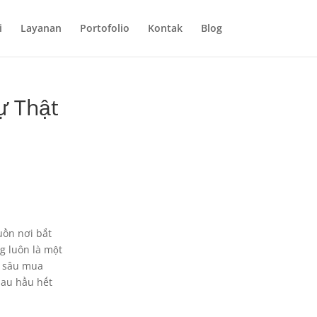
i
Layanan
Portofolio
Kontak
Blog
ự Thật
uồn nơi bắt
 luôn là một
đi sâu mua
hau hầu hết