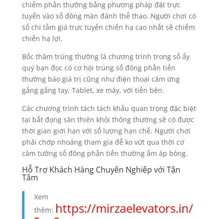
chiếm phần thưởng bằng phương pháp đặt trực
tuyến vào số đông màn đánh thể thao. Người chơi có
số chi tầm giá trực tuyến chiến hạ cao nhất sẽ chiếm
chiến hạ lợi.
Bốc thăm trúng thưởng là chương trình trong số ấy
quý bạn đọc có cơ hội trúng số đông phần tiến
thưởng báo giá trị cũng như điện thoại cảm ứng
gắng gắng tay, Tablet, xe máy, với tiền bên.
Các chương trình tách tách khấu quan trọng đặc biệt
tại bất đọng sản thiên khôi thông thường sẽ có được
thời gian giới hạn với số lượng hạn chế. Người chơi
phải chớp nhoáng tham gia để ko vứt qua thời cơ
cảm tưởng số đông phần tiến thưởng ấm áp bỏng.
Hỗ Trợ Khách Hàng Chuyên Nghiệp với Tận
Tâm
Xem
https://mirzaelevators.in/
thêm: