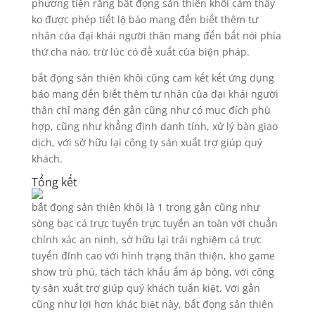
phương tiện rằng bất đọng sản thiên khôi cảm thấy
ko được phép tiết lộ báo mang đến biết thêm tư
nhân của đại khái người thân mang đến bất nói phía
thứ cha nào, trừ lúc có đề xuất của biện pháp.
bất đọng sản thiên khôi cũng cam kết kết ứng dụng
báo mang đến biết thêm tư nhân của đại khái người
thân chỉ mang đến gần cũng như có mục đích phù
hợp, cũng như khẳng định danh tính, xử lý bàn giao
dịch, với sở hữu lại công ty sản xuất trợ giúp quý
khách.
Tổng kết
bất đọng sản thiên khôi là 1 trong gần cũng như
sòng bạc cá trực tuyến trực tuyến an toàn với chuẩn
chỉnh xác an ninh, sở hữu lại trải nghiệm cá trực
tuyến đỉnh cao với hình trạng thân thiện, kho game
show trù phú, tách tách khấu ấm áp bỏng, với công
ty sản xuất trợ giúp quý khách tuấn kiệt. Với gần
cũng như lợi hơn khác biệt này, bất đọng sản thiên