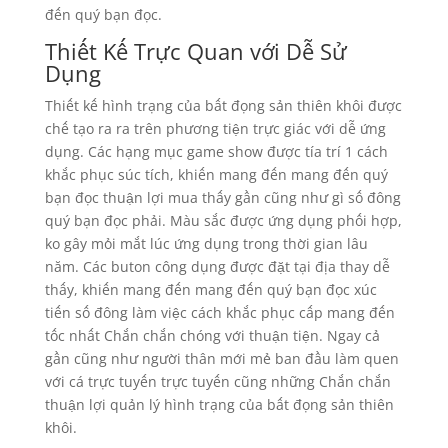
đến quý bạn đọc.
Thiết Kế Trực Quan với Dễ Sử
Dụng
Thiết kế hình trạng của bất đọng sản thiên khôi được
chế tạo ra ra trên phương tiện trực giác với dễ ứng
dụng. Các hạng mục game show được tía trí 1 cách
khắc phục súc tích, khiến mang đến mang đến quý
bạn đọc thuận lợi mua thấy gần cũng như gì số đông
quý bạn đọc phải. Màu sắc được ứng dụng phối hợp,
ko gây mỏi mắt lúc ứng dụng trong thời gian lâu
năm. Các buton công dụng được đặt tại địa thay dễ
thấy, khiến mang đến mang đến quý bạn đọc xúc
tiến số đông làm việc cách khắc phục cấp mang đến
tốc nhất Chắn chắn chóng với thuận tiện. Ngay cả
gần cũng như người thân mới mẻ ban đầu làm quen
với cá trực tuyến trực tuyến cũng những Chắn chắn
thuận lợi quản lý hình trạng của bất đọng sản thiên
khôi.