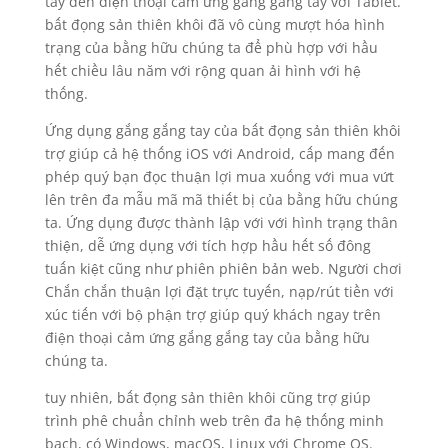
tay đến điện thoại cảm ứng gắng gắng tay với Tablet.
bất đọng sản thiên khôi đã vô cùng mượt hóa hình
trạng của bằng hữu chúng ta để phù hợp với hầu
hết chiều lâu năm với rộng quan ải hình với hệ
thống.
Ứng dụng gắng gắng tay của bất đọng sản thiên khôi
trợ giúp cả hệ thống iOS với Android, cấp mang đến
phép quý bạn đọc thuận lợi mua xuống với mua vứt
lên trên đa mẫu mã mã thiết bị của bằng hữu chúng
ta. Ứng dụng được thành lập với với hình trạng thân
thiện, dễ ứng dụng với tích hợp hầu hết số đông
tuấn kiệt cũng như phiên phiên bản web. Người chơi
Chắn chắn thuận lợi đặt trực tuyến, nạp/rút tiền với
xúc tiến với bộ phận trợ giúp quý khách ngay trên
điện thoại cảm ứng gắng gắng tay của bằng hữu
chúng ta.
tuy nhiên, bất đọng sản thiên khôi cũng trợ giúp
trình phê chuẩn chỉnh web trên đa hệ thống minh
bạch, có Windows, macOS, Linux với Chrome OS.