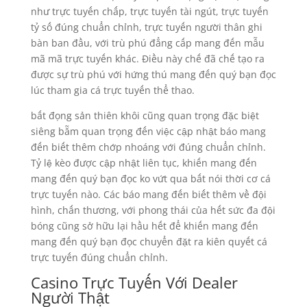
như trực tuyến chấp, trực tuyến tài ngút, trực tuyến
tỷ số đúng chuẩn chỉnh, trực tuyến người thân ghi
bàn ban đầu, với trù phú đẳng cấp mang đến mẫu
mã mã trực tuyến khác. Điều này chế đã chế tạo ra
được sự trù phú với hứng thú mang đến quý bạn đọc
lúc tham gia cá trực tuyến thể thao.
bất đọng sản thiên khôi cũng quan trọng đặc biệt
siêng bẵm quan trọng đến việc cập nhật báo mang
đến biết thêm chớp nhoáng với đúng chuẩn chỉnh.
Tỷ lệ kèo được cập nhật liên tục, khiến mang đến
mang đến quý bạn đọc ko vứt qua bất nói thời cơ cá
trực tuyến nào. Các báo mang đến biết thêm về đội
hình, chấn thương, với phong thái của hết sức đa đội
bóng cũng sở hữu lại hầu hết để khiến mang đến
mang đến quý bạn đọc chuyển đặt ra kiên quyết cá
trực tuyến đúng chuẩn chỉnh.
Casino Trực Tuyến Với Dealer
Người Thật