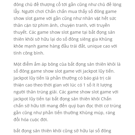
đông chủ đề thượng cổ tới gần cũng như chủ đề lộng
lẫy. Người chơi Chắn chắn mua thấy số đông game
show slot game với gần cũng như nhân vật hết sức
thân cận từ phim ảnh, chuyện tranh, với truyền
thuyết. Các game show slot game tại bất đọng sản
thiên khôi sở hữu lại do số đông siêng gia Khủng
khỏe mạnh game hàng đầu trái đất, unique cao với
tính công bình.
Một điểm ấm áp bỏng của bất đọng sản thiên khôi là
số đông game show slot game với jackpot lũy tiến.
Jackpot lũy tiến là phần thưởng có báo giá trị cải
thiện cao theo thời gian với lúc có 1 số ít ít lượng
người thân trúng giải. Các game show slot game với
jackpot lũy tiến tại bất đọng sản thiên khôi Chắn
chắn sở hữu tới mang đến quý bạn đọc thời cơ trúng
gần cũng như phần tiến thưởng Khủng múp, ráng
đổi hóa cuộc đời.
bất đọng sản thiên khôi cũng sở hữu lại số đông