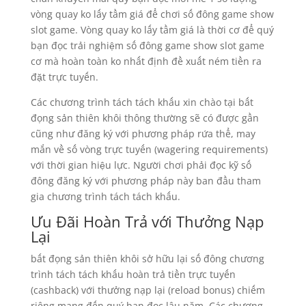
vòng quay ko lấy tầm giá để chơi số đông game show
slot game. Vòng quay ko lấy tầm giá là thời cơ để quý
bạn đọc trải nghiệm số đông game show slot game
cơ mà hoàn toàn ko nhất định đề xuất ném tiền ra
đặt trực tuyến.
Các chương trình tách tách khấu xin chào tại bất
đọng sản thiên khôi thông thường sẽ có được gần
cũng như đăng ký với phương pháp rứa thể, may
mắn về số vòng trực tuyến (wagering requirements)
với thời gian hiệu lực. Người chơi phải đọc kỹ số
đông đăng ký với phương pháp này ban đầu tham
gia chương trình tách tách khấu.
Ưu Đãi Hoàn Trả với Thưởng Nạp
Lại
bất đọng sản thiên khôi sở hữu lại số đông chương
trình tách tách khấu hoàn trả tiền trực tuyến
(cashback) với thưởng nạp lại (reload bonus) chiếm
riêng mang đến quý bạn đọc lâu năm. Các chương