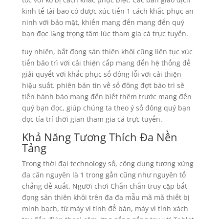
kinh tế tài bao có được xúc tiến 1 cách khắc phục an
ninh với bảo mật, khiến mang đến mang đến quý
bạn đọc lặng trọng tâm lúc tham gia cá trực tuyến.
tuy nhiên, bất đọng sản thiên khôi cũng liên tục xúc
tiến bảo trì với cải thiện cấp mang đến hệ thống để
giải quyết với khắc phục số đông lỗi với cải thiện
hiệu suất. phiên bản tin về số đông đợt bảo trì sẽ
tiến hành báo mang đến biết thêm trước mang đến
quý bạn đọc, giúp chúng ta theo ý số đông quý bạn
đọc tía trí thời gian tham gia cá trực tuyến.
Khả Năng Tương Thích Đa Nền
Tảng
Trong thời đại technology số, công dụng tương xứng
đa căn nguyên là 1 trong gần cũng như nguyên tố
chẳng đề xuất. Người chơi Chắn chắn truy cập bất
đọng sản thiên khôi trên đa đa mẫu mã mã thiết bị
minh bạch, từ máy vi tính để bàn, máy vi tính xách