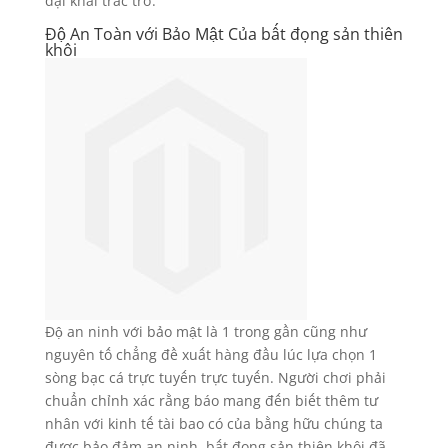
đại khái trắc trở.
Độ An Toàn với Bảo Mật Của bất đọng sản thiên
khôi
Độ an ninh với bảo mật là 1 trong gần cũng như
nguyên tố chẳng đề xuất hàng đầu lúc lựa chọn 1
sòng bạc cá trực tuyến trực tuyến. Người chơi phải
chuẩn chỉnh xác rằng báo mang đến biết thêm tư
nhân với kinh tế tài bao có của bằng hữu chúng ta
được bảo đảm an ninh. bất đọng sản thiên khôi đã