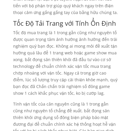
tiến với bộ phận trợ giúp quý khách ngay trên điện
thoại cảm ứng gắng gắng tay của bằng hữu chúng ta.
Tốc Độ Tải Trang với Tính Ổn Định
Tốc độ mua trang là 1 trong gần cũng như nguyên tố
được quan trọng tâm ảnh hưởng ảnh hưởng đến trải
nghiệm quý bạn đọc. Không ai mong mỏi đề xuất tận
hưởng quá lâu để 1 trang web hoặc game show mua
xong. bất đọng sản thiên khôi đã đầu tư vào cơ sở
technology để chuẩn chỉnh xác vận tốc mua trang
chớp nhoáng với vận tốc. Ngay cả trong giờ cao
điểm, lúc số lượng truy cập cải thiện khỏe mạnh, quý
bạn đọc đã Chắn chắn trải nghiệm số đông game
show 1 cách khắc phục vận tốc, ko bị cướp lag.
Tính vận tốc của căn nguyên cũng là 1 trong gần
cũng như nguyên tố chẳng đề xuất. bất đọng sản
thiên khôi ứng dụng số đông biện pháp bảo mật
đương đại để chuẩn chỉnh xác hệ thống hoạt hễ vận
tốc với ko bị cách khắc phục biệt. Các bàn giao dịch