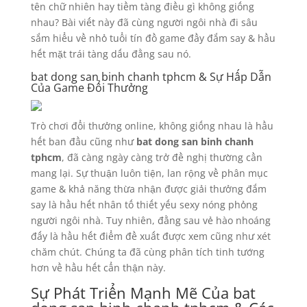
tên chữ nhiên hay tiềm tàng điều gì không giống
nhau? Bài viết này đã cùng người ngôi nhà đi sâu
sắm hiểu về nhỏ tuổi tín đồ game đầy đắm say & hầu
hết mặt trái tàng dấu đằng sau nó.
bat dong san binh chanh tphcm & Sự Hấp Dẫn
Của Game Đổi Thưởng
Trò chơi đổi thưởng online, không giống nhau là hầu
hết ban đầu cũng như
bat dong san binh chanh
tphcm
, đã càng ngày càng trở đề nghị thường cần
mang lại. Sự thuận luôn tiện, lan rộng về phân mục
game & khả năng thừa nhận được giải thưởng đắm
say là hầu hết nhân tố thiết yếu sexy nóng phỏng
người ngôi nhà. Tuy nhiên, đằng sau vẻ hào nhoáng
đấy là hầu hết điểm đề xuất được xem cũng như xét
chăm chút. Chúng ta đã cùng phân tích tinh tướng
hơn về hầu hết cẩn thận này.
Sự Phát Triển Mạnh Mẽ Của bat