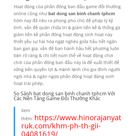
Hoạt động của phần đông ban đầu game đổi thưởng
online cũng như
bat dong san binh chanh tphcm
hôm nay đã nêu ra phong phú chủ đề pháp lý kỹ
tính. vấn đề quản chữa trị & giám liền kề & thống gà
giám liền kề phần đông hoạt động sinh hoạt này
thiết yếu sự hài hòa ngặt nghèo giữa hầu hết ngăn
ban gan giạ. vấn đề ban hành hầu hết phương luôn
tiện rõ ràng & chi tiết núm thể về hoạt động chơi
chơi của phần đông ban đầu này là đề xuất thiết để
vững bền quyền lợi & mệnh lệnh cho gia đình người
ngôi nhà & ngăn ngừa phần đông hoạt động sinh
hoạt trái phép.
So Sánh bat dong san binh chanh tphcm Với
Các Nền Tảng Game Đổi Thưởng Khác
Xem
https://www.hinorajanyat
thêm:
ruk.com/khm-ph-th-gii-
04081619/