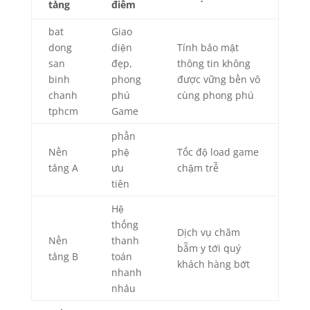
tảng
điểm
bat
Giao
dong
diện
Tính bảo mật
san
đẹp,
thông tin không
binh
phong
được vững bền vô
chanh
phú
cùng phong phú
tphcm
Game
phần
Nền
phệ
Tốc độ load game
tảng A
ưu
chậm trễ
tiên
Hệ
thống
Dịch vụ chăm
Nền
thanh
bẵm y tới quý
tảng B
toán
khách hàng bớt
nhanh
nhảu