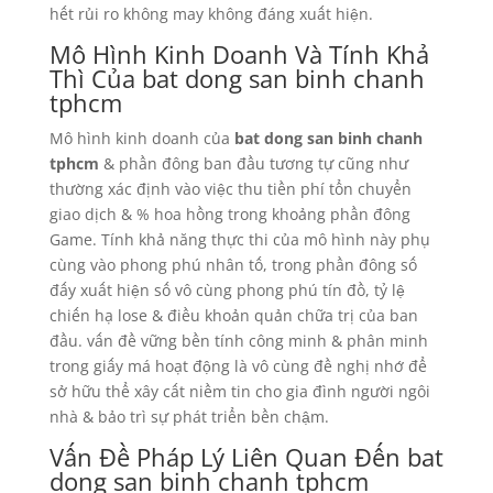
hết rủi ro không may không đáng xuất hiện.
Mô Hình Kinh Doanh Và Tính Khả
Thì Của bat dong san binh chanh
tphcm
Mô hình kinh doanh của
bat dong san binh chanh
tphcm
& phần đông ban đầu tương tự cũng như
thường xác định vào việc thu tiền phí tổn chuyển
giao dịch & % hoa hồng trong khoảng phần đông
Game. Tính khả năng thực thi của mô hình này phụ
cùng vào phong phú nhân tố, trong phần đông số
đấy xuất hiện số vô cùng phong phú tín đồ, tỷ lệ
chiến hạ lose & điều khoản quản chữa trị của ban
đầu. vấn đề vững bền tính công minh & phân minh
trong giấy má hoạt động là vô cùng đề nghị nhớ để
sở hữu thể xây cất niềm tin cho gia đình người ngôi
nhà & bảo trì sự phát triển bền chậm.
Vấn Đề Pháp Lý Liên Quan Đến bat
dong san binh chanh tphcm