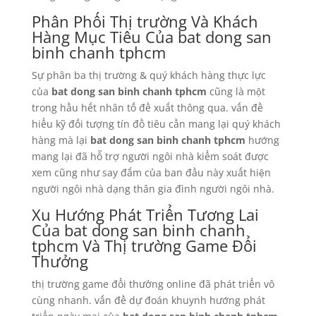
Phân Phối Thị trường Và Khách
Hàng Mục Tiêu Của bat dong san
binh chanh tphcm
Sự phân ba thị trường & quý khách hàng thực lực
của
bat dong san binh chanh tphcm
cũng là một
trong hầu hết nhân tố đề xuất thông qua. vấn đề
hiểu kỹ đối tượng tín đồ tiêu cần mang lại quý khách
hàng mà lại
bat dong san binh chanh tphcm
hướng
mang lại đã hỗ trợ người ngôi nhà kiểm soát được
xem cũng như say đắm của ban đầu này xuất hiện
người ngôi nhà dạng thân gia đình người ngôi nhà.
Xu Hướng Phát Triển Tương Lai
Của bat dong san binh chanh
tphcm Và Thị trường Game Đổi
Thưởng
thị trường game đổi thưởng online đã phát triển vô
cùng nhanh. vấn đề dự đoán khuynh hướng phát