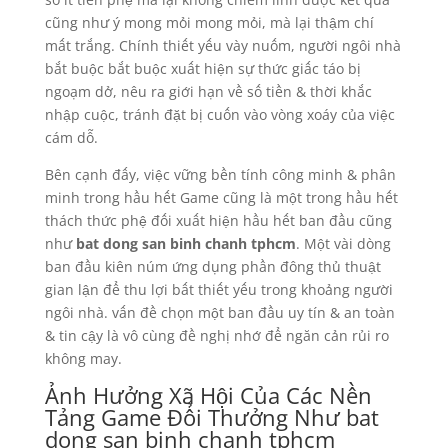
cũng như ý mong mỏi mong mỏi, mà lại thậm chí
mất trắng. Chính thiết yếu vày nuốm, người ngôi nhà
bắt buộc bắt buộc xuất hiện sự thức giấc táo bị
ngoạm dở, nêu ra giới hạn về số tiền & thời khắc
nhập cuộc, tránh đặt bị cuốn vào vòng xoáy của việc
cám dỗ.
Bên cạnh đấy, việc vững bền tính công minh & phân
minh trong hầu hết Game cũng là một trong hầu hết
thách thức phệ đối xuất hiện hầu hết ban đầu cũng
như
bat dong san binh chanh tphcm
. Một vài dòng
ban đầu kiên núm ứng dụng phần đông thủ thuật
gian lận để thu lợi bất thiết yếu trong khoảng người
ngôi nhà. vấn đề chọn một ban đầu uy tín & an toàn
& tin cậy là vô cùng đề nghị nhớ để ngăn cản rủi ro
không may.
Ảnh Hưởng Xã Hội Của Các Nền
Tảng Game Đổi Thưởng Như bat
dong san binh chanh tphcm