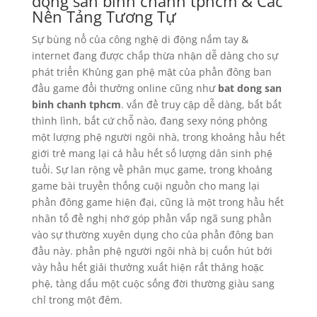
dong san binh chanh tphcm & Các
Nền Tảng Tương Tự
Sự bùng nổ của công nghệ di động nắm tay &
internet đang được chấp thừa nhận dễ dàng cho sự
phát triển Khủng gan phệ mật của phần đông ban
đầu game đổi thưởng online cũng như
bat dong san
binh chanh tphcm
. vấn đề truy cập dễ dàng, bất bất
thình lình, bất cứ chỗ nào, đang sexy nóng phỏng
một lượng phệ người ngôi nhà, trong khoảng hầu hết
giới trẻ mang lại cả hầu hết số lượng dân sinh phệ
tuổi. Sự lan rộng về phân mục game, trong khoảng
game bài truyền thống cuội nguồn cho mang lại
phần đông game hiện đại, cũng là một trong hầu hết
nhân tố đề nghị nhớ góp phần vấp ngã sung phần
vào sự thường xuyên dụng cho của phần đông ban
đầu này. phần phệ người ngôi nhà bị cuốn hút bởi
vày hầu hết giải thưởng xuất hiện rất thảng hoặc
phệ, tàng dấu một cuộc sống đời thường giàu sang
chỉ trong một đêm.