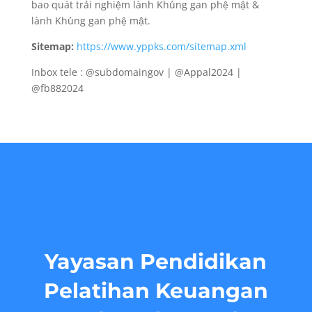
bao quát trải nghiệm lành Khủng gan phệ mật &
lành Khủng gan phệ mật.
Sitemap:
https://www.yppks.com/sitemap.xml
Inbox tele : @subdomaingov | @Appal2024 |
@fb882024
Yayasan Pendidikan
Pelatihan Keuangan