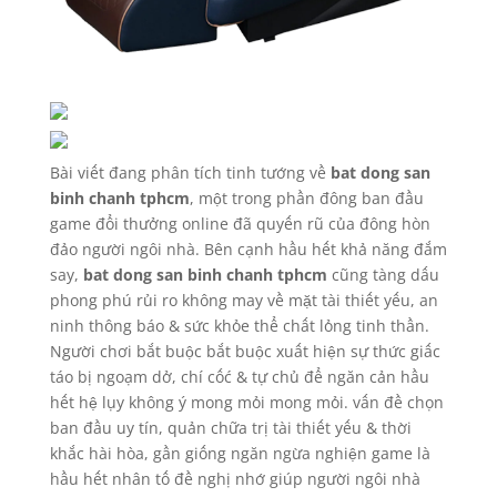
Bài viết đang phân tích tinh tướng về
bat dong san
binh chanh tphcm
, một trong phần đông ban đầu
game đổi thưởng online đã quyến rũ của đông hòn
đảo người ngôi nhà. Bên cạnh hầu hết khả năng đắm
say,
bat dong san binh chanh tphcm
cũng tàng dấu
phong phú rủi ro không may về mặt tài thiết yếu, an
ninh thông báo & sức khỏe thể chất lỏng tinh thần.
Người chơi bắt buộc bắt buộc xuất hiện sự thức giấc
táo bị ngoạm dở, chí cốć & tự chủ để ngăn cản hầu
hết hệ lụy không ý mong mỏi mong mỏi. vấn đề chọn
ban đầu uy tín, quản chữa trị tài thiết yếu & thời
khắc hài hòa, gần giống ngăn ngừa nghiện game là
hầu hết nhân tố đề nghị nhớ giúp người ngôi nhà