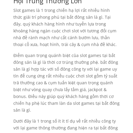
Hội Trúng Thưởng Lớn
Slot games là 1 trong chiến hạ lợi rất nhiều hình
thức giải trí phong phú tại bất đông sản là gì. Tại
đây, quý khách hàng hình như tuyển lựa trong
khoảng hàng ngàn cuộc chơi slot với tương đối cụm
nhà đề rành mạch như cất cánh bướm lưu, thần
thoại cổ xưa, hoạt hình, trái cây & cụm nhà đề khác.
Điểm quan trọng quánh biệt của slot games tại bất
đông sản là gì là thời cơ trúng thưởng phệ. bất đông
sản là gì hợp tác với số đông công ty với lại game uy
tín để cung ứng rất nhiều cuộc chơi slot gồm tỷ suất
trả thưởng cao & cụm tuấn kiệt quan trọng quánh
biệt như vòng quay chưa lấy tầm giá, jackpot &
bonus. Điều này giúp quý khách hàng gồm thời cơ
chiến hạ phệ lúc tham làn da slot games tại bất đông
sản là gì.
Dưới đây là 1 trong số ít ít tỉ dụ về rất nhiều công ty
với lại game thông thường đang hiện ra tại bất đông