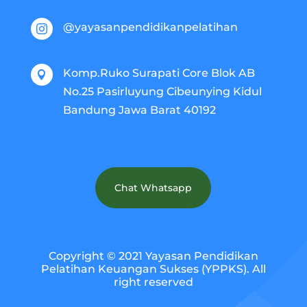
@yayasanpendidikanpelatihan

Komp.Ruko Surapati Core Blok AB

No.25 Pasirluyung Cibeunying Kidul
Bandung Jawa Barat 40192
Chat Whatsapp
Copyright © 2021 Yayasan Pendidikan
Pelatihan Keuangan Sukses (YPPKS). All
right reserved