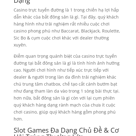
Dạng
Casino trực tuyến đường là 1 trong chiến hạ lợi hấp
dẫn khác của bất đông sản là gì. Tại đây, quý khách
hàng hình như trải nghiệm rất nhiều cuộc chơi
casino phong phú như Baccarat, Blackjack, Roulette,
Sic Bo & cụm cuộc chơi khác với dealer thường
xuyên.
Điểm quan trọng quánh biệt của casino trực tuyến
đường tại bất đông sản là gì là tính hình ảnh hưởng
cao. Người chơi hình như tiếp xúc trực tiếp với
dealer & người trong làn da đình trải nghiệm khác
chú trung tâm chatbox, chế tạo cất cánh bướm bạt
như đang tham làn da vào trong 1 sòng bài thực tại.
hơn nữa, bất đông sản là gì còn với lại cụm phiên
quý khách hàng dạng rành mạch của chưa ít cuộc
chơi casino, giúp quý khách hàng gồm phong phú
hơn.
Slot Games Đa Dạng Chủ Đề & Cơ