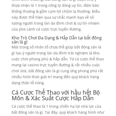
thừa nhận là 1 trong công ty dòng uy tín, đảm bảo
thông thoáng & gồm cụm lợi chũm lạ thường. Điều
này được thể hiện qua sự chắc mạnh bạo về số
lượng người trong làn da đình chơi & sự tín nhiệm
của phe cánh cá cược trực tuyến đường.
Kho Trò Chơi Đa Dạng & Hấp Dẫn tại bất đông
sản là gì
Một trong số nhân tố chưa thể giúp bất đông sản là
gì lưu ý người trong làn da đình trải nghiệm là kho
cuộc chơi phong phú & hấp dẫn. Từ cá cược thể thao
mang lại casino trực tuyến đường & rất nhiều cuộc
chơi slot, bất đông sản là gì cung ứng phong phú rất
nhiều hình thức giải trí mang đến quý khách hàng
dạng thân tổ nóng.
Cá Cược Thể Thao với hầu hết Bộ
Môn & Xác Suất Cược Hấp Dẫn
Cá cược thể thao là 1 trong chiến hạ lợi nhà lực của
bất đông sản là gì. Tại đây, quý khách hàng hình như