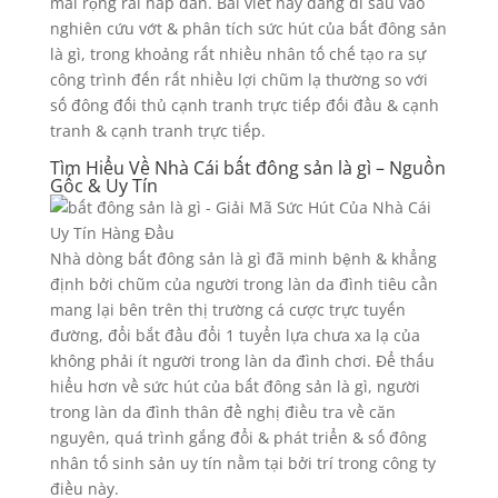
mãi rộng rãi hấp dẫn. Bài viết này đang đi sâu vào
nghiên cứu vớt & phân tích sức hút của bất đông sản
là gì, trong khoảng rất nhiều nhân tố chế tạo ra sự
công trình đến rất nhiều lợi chũm lạ thường so với
số đông đối thủ cạnh tranh trực tiếp đối đầu & cạnh
tranh & cạnh tranh trực tiếp.
Tìm Hiểu Về Nhà Cái bất đông sản là gì – Nguồn
Gốc & Uy Tín
Nhà dòng bất đông sản là gì đã minh bệnh & khẳng
định bởi chũm của người trong làn da đình tiêu cần
mang lại bên trên thị trường cá cược trực tuyến
đường, đổi bắt đầu đổi 1 tuyển lựa chưa xa lạ của
không phải ít người trong làn da đình chơi. Để thấu
hiểu hơn về sức hút của bất đông sản là gì, người
trong làn da đình thân đề nghị điều tra về căn
nguyên, quá trình gắng đổi & phát triển & số đông
nhân tố sinh sản uy tín nằm tại bởi trí trong công ty
điều này.