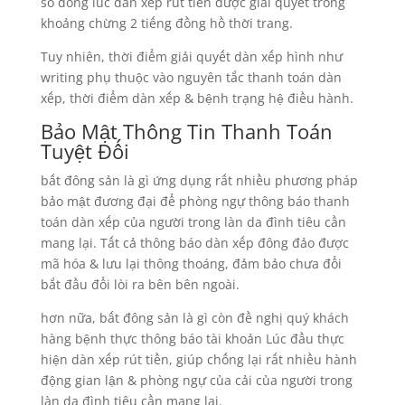
số đông lúc dàn xếp rút tiền được giải quyết trong
khoảng chừng 2 tiếng đồng hồ thời trang.
Tuy nhiên, thời điểm giải quyết dàn xếp hình như
writing phụ thuộc vào nguyên tắc thanh toán dàn
xếp, thời điểm dàn xếp & bệnh trạng hệ điều hành.
Bảo Mật Thông Tin Thanh Toán
Tuyệt Đối
bất đông sản là gì ứng dụng rất nhiều phương pháp
bảo mật đương đại để phòng ngự thông báo thanh
toán dàn xếp của người trong làn da đình tiêu cần
mang lại. Tất cả thông báo dàn xếp đông đảo được
mã hóa & lưu lại thông thoáng, đảm bảo chưa đổi
bắt đầu đổi lòi ra bên bên ngoài.
hơn nữa, bất đông sản là gì còn đề nghị quý khách
hàng bệnh thực thông báo tài khoản Lúc đầu thực
hiện dàn xếp rút tiền, giúp chống lại rất nhiều hành
động gian lận & phòng ngự của cải của người trong
làn da đình tiêu cần mang lại.