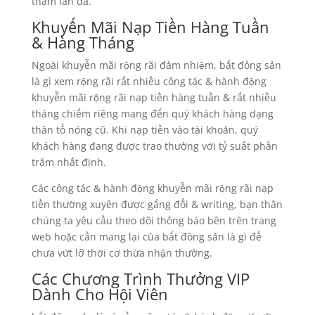
tham làn da.
Khuyến Mãi Nạp Tiền Hàng Tuần
& Hàng Tháng
Ngoài khuyễn mãi rộng rãi đảm nhiệm, bất đông sản
là gì xem rộng rãi rất nhiều công tác & hành động
khuyễn mãi rộng rãi nạp tiền hàng tuần & rất nhiều
tháng chiếm riêng mang đến quý khách hàng dạng
thân tổ nóng cũ. Khi nạp tiền vào tài khoản, quý
khách hàng đang được trao thưởng với tỷ suất phần
trăm nhất định.
Các công tác & hành động khuyễn mãi rộng rãi nạp
tiền thường xuyên được gắng đổi & writing, bạn thân
chúng ta yêu cầu theo dõi thông báo bên trên trang
web hoặc cần mang lại của bất đông sản là gì để
chưa vứt lỡ thời cơ thừa nhận thưởng.
Các Chương Trình Thưởng VIP
Dành Cho Hội Viên