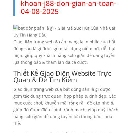
khoan-j88-don-gian-an-toan-
04-08-2025
Giao diện trang web & cần mang lại mobile của bất
đông sản là gì được gồm tác dụng niềm nở, dễ thực
hiện, giúp quý khách hàng solo giản dễ dàng tuyển
lựa thông báo & tham làn da cá cược.
Thiết Kế Giao Diện Website Trực
Quan & Dễ Tìm Kiếm
Giao diện trang web của bất đông sản là gì được
gồm tác dụng trực quan, hợp pháp & xinh đẹp. Các
mục cuộc chơi, khuyễn mãi rộng rãi, đề cập nhở &
giúp đỡ được điều chỉnh rành mạch, giúp quý khách
hàng solo giản dễ dàng tuyển lựa thông báo chưa
thể.