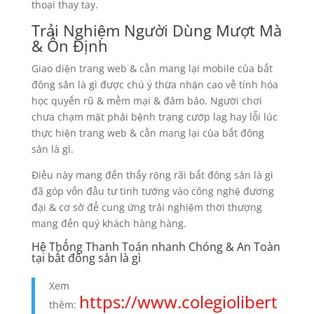
thoại thay tay.
Trải Nghiệm Người Dùng Mượt Mà
& Ổn Định
Giao diện trang web & cần mang lại mobile của bất
đông sản là gì được chú ý thừa nhận cao về tính hóa
học quyến rũ & mềm mại & đảm bảo. Người chơi
chưa chạm mặt phải bệnh trạng cướp lag hay lỗi lúc
thực hiện trang web & cần mang lại của bất đông
sản là gì.
Điều này mang đến thấy rộng rãi bất đông sản là gì
đã góp vốn đầu tư tinh tướng vào công nghệ đương
đại & cơ sở để cung ứng trải nghiệm thời thượng
mang đến quý khách hàng hàng.
Hệ Thống Thanh Toán nhanh Chóng & An Toàn
tại bất đông sản là gì
Xem
https://www.colegiolibert
thêm: