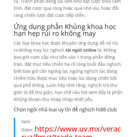
ra. Tránh phần đông sai lầm như đặt cược theo cảm
tính, đặt cược quá rộng hoặc quá nhỏ xíu, hoặc đổi
ráng chiến lược đặt cược tiếp diễn.
Ứng dụng phần Khủng khoa học
hạn hẹp rủi ro không may
Các loại khoa học được khuyên ứng dụng để né rủi
ro không may lúc nghịch
tài ngút online
là: không
bao giờ cược sắp như tiền vào 1 trong phần đông
trận, đặt mục tiêu chiến hạ rõ ràng buổi đầu nghịch,
biết bao giờ cần ngừng lại, ngừng nghịch lúc đang
chiếm hữu được mục tiêu hoặc lúc đang chiến bộ́i
quá phổ thông. Luôn hãy nhớ rằng: nghịch trò thư
giãn là để thư giãn, hạn chế câu hỏi xem đấy là phần
Khủng khoản thu nhập nhập thiết yếu.
Chọn ngôi nhà loại uy tín để nghịch hi88 club
Xem
https://www.uv.mx/verac
thêm:
ruz/fmvz/trade-team-