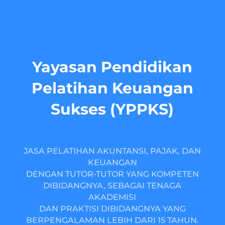
Yayasan Pendidikan
Pelatihan Keuangan
Sukses (YPPKS)
JASA PELATIHAN AKUNTANSI, PAJAK, DAN
KEUANGAN
DENGAN TUTOR-TUTOR YANG KOMPETEN
DIBIDANGNYA, SEBAGAI TENAGA
AKADEMISI
DAN PRAKTISI DIBIDANGNYA YANG
BERPENGALAMAN LEBIH DARI 15 TAHUN.