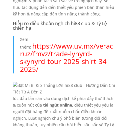
nghiệm & phân tách sâu sắc về trò nghịch này, sở
hữu tác dụng đến đến thiết yếu phiên bản thân hiểu
kỹ hơn & nâng cấp đến tính năng thành công.
Hiểu rõ điều khoản nghịch hi88 club & Tỷ Lệ
chiến hạ
Xem
https://www.uv.mx/verac
thêm:
ruz/fmvz/trade-lynyrd-
skynyrd-tour-2025-shirt-34-
2025/
lúc đầu lấn sân vào dung dịch kế phía đầy thử thách
& cuốn hút của
tài ngút online
, điều thiết yếu yếu là
người đặt hàng đề xuất nuốm chắc điều khoản
nghịch. Luật nghịch chú ý phổ biến tương đối đối
kháng thuần, tuy nhiên câu hỏi hiểu sâu sắc về Tỷ Lệ