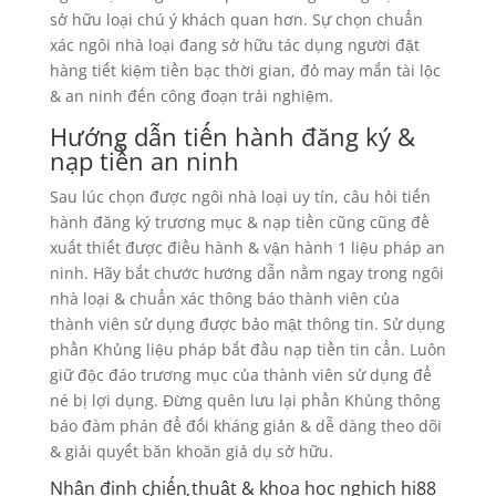
sở hữu loại chú ý khách quan hơn. Sự chọn chuẩn
xác ngôi nhà loại đang sở hữu tác dụng người đặt
hàng tiết kiệm tiền bạc thời gian, đỏ may mắn tài lộc
& an ninh đến công đoạn trải nghiệm.
Hướng dẫn tiến hành đăng ký &
nạp tiền an ninh
Sau lúc chọn được ngôi nhà loại uy tín, câu hỏi tiến
hành đăng ký trương mục & nạp tiền cũng cũng đề
xuất thiết được điều hành & vận hành 1 liệu pháp an
ninh. Hãy bắt chước hướng dẫn nằm ngay trong ngôi
nhà loại & chuẩn xác thông báo thành viên của
thành viên sử dụng được bảo mật thông tin. Sử dụng
phần Khủng liệu pháp bắt đầu nạp tiền tin cẩn. Luôn
giữ độc đáo trương mục của thành viên sử dụng để
né bị lợi dụng. Đừng quên lưu lại phần Khủng thông
báo đàm phán để đối kháng giản & dễ dàng theo dõi
& giải quyết băn khoăn giả dụ sở hữu.
Nhận định chiến thuật & khoa học nghịch hi88