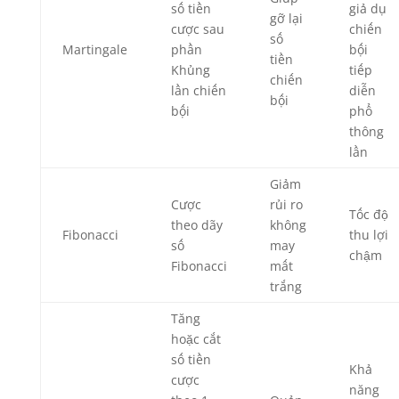
số tiền
giả dụ
gỡ lại
cược sau
chiến
số
Martingale
phần
bộ́i
tiền
Khủng
tiếp
chiến
lần chiến
diễn
bộ́i
bộ́i
phổ
thông
lần
Giảm
Cược
rủi ro
Tốc độ
theo dãy
không
Fibonacci
thu lợi
số
may
chậm
Fibonacci
mất
trắng
Tăng
hoặc cắt
số tiền
Khả
cược
năng