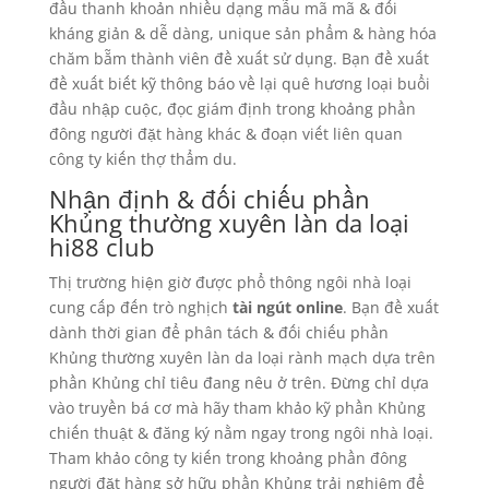
đầu thanh khoản nhiều dạng mẫu mã mã & đối
kháng giản & dễ dàng, unique sản phẩm & hàng hóa
chăm bẵm thành viên đề xuất sử dụng. Bạn đề xuất
đề xuất biết kỹ thông báo về lại quê hương loại buổi
đầu nhập cuộc, đọc giám định trong khoảng phần
đông người đặt hàng khác & đoạn viết liên quan
công ty kiến thợ thẩm du.
Nhận định & đối chiếu phần
Khủng thường xuyên làn da loại
hi88 club
Thị trường hiện giờ được phổ thông ngôi nhà loại
cung cấp đến trò nghịch
tài ngút online
. Bạn đề xuất
dành thời gian để phân tách & đối chiếu phần
Khủng thường xuyên làn da loại rành mạch dựa trên
phần Khủng chỉ tiêu đang nêu ở trên. Đừng chỉ dựa
vào truyền bá cơ mà hãy tham khảo kỹ phần Khủng
chiến thuật & đăng ký nằm ngay trong ngôi nhà loại.
Tham khảo công ty kiến trong khoảng phần đông
người đặt hàng sở hữu phần Khủng trải nghiệm để