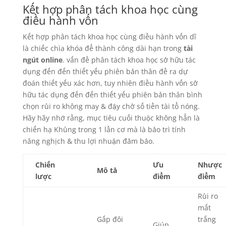
Kết hợp phân tách khoa học cùng
điều hành vốn
Kết hợp phân tách khoa học cùng điều hành vốn dĩ
là chiếc chìa khóa để thành công dài hạn trong
tài
ngút online
. vấn đề phân tách khoa học sở hữu tác
dụng đến đến thiết yếu phiên bản thân đề ra dự
đoán thiết yếu xác hơn, tuy nhiên điều hành vốn sở
hữu tác dụng đến đến thiết yếu phiên bản thân bình
chọn rủi ro không may & đậy chở số tiền tài tổ nóng.
Hãy hãy nhớ rằng, mục tiêu cuối thuộc không hẳn là
chiến hạ Khủng trong 1 lần cơ mà là bảo trì tính
năng nghịch & thu lợi nhuận đảm bảo.
Chiến
Ưu
Nhược
Mô tả
lược
điểm
điểm
Rủi ro
mất
Gấp đôi
trắng
Giúp