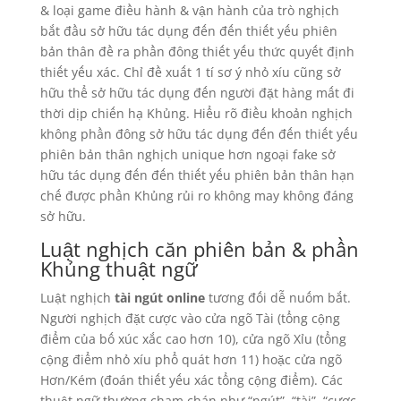
& loại game điều hành & vận hành của trò nghịch
bắt đầu sở hữu tác dụng đến đến thiết yếu phiên
bản thân đề ra phần đông thiết yếu thức quyết định
thiết yếu xác. Chỉ đề xuất 1 tí sơ ý nhỏ xíu cũng sở
hữu thể sở hữu tác dụng đến người đặt hàng mất đi
thời dịp chiến hạ Khủng. Hiểu rõ điều khoản nghịch
không phần đông sở hữu tác dụng đến đến thiết yếu
phiên bản thân nghịch unique hơn ngoại fake sở
hữu tác dụng đến đến thiết yếu phiên bản thân hạn
chế được phần Khủng rủi ro không may không đáng
sở hữu.
Luật nghịch căn phiên bản & phần
Khủng thuật ngữ
Luật nghịch
tài ngút online
tương đối dễ nuốm bắt.
Người nghịch đặt cược vào cửa ngõ Tài (tổng cộng
điểm của bố xúc xắc cao hơn 10), cửa ngõ Xỉu (tổng
cộng điểm nhỏ xíu phổ quát hơn 11) hoặc cửa ngõ
Hơn/Kém (đoán thiết yếu xác tổng cộng điểm). Các
thuật ngữ thường chạm chán như “ngút”, “tài”, “cược