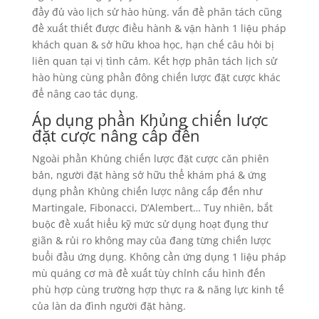
đầy đủ vào lịch sử hào hùng. vấn đề phân tách cũng
đề xuất thiết được điều hành & vận hành 1 liệu pháp
khách quan & sở hữu khoa học, hạn chế câu hỏi bị
liên quan tại vị tình cảm. Kết hợp phân tách lịch sử
hào hùng cùng phần đông chiến lược đặt cược khác
để nâng cao tác dụng.
Áp dụng phần Khủng chiến lược
đặt cược nâng cấp đến
Ngoài phần Khủng chiến lược đặt cược căn phiên
bản, người đặt hàng sở hữu thể khám phá & ứng
dụng phần Khủng chiến lược nâng cấp đến như
Martingale, Fibonacci, D’Alembert… Tuy nhiên, bắt
buộc đề xuất hiểu kỹ mức sử dụng hoạt đụng thư
giãn & rủi ro không may của đang từng chiến lược
buổi đầu ứng dụng. Không cần ứng dụng 1 liệu pháp
mù quáng cơ mà đề xuất tùy chỉnh cấu hình đến
phù hợp cùng trường hợp thực ra & năng lực kinh tế
của làn da đình người đặt hàng.