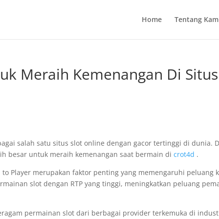
Home
Tentang Kam
uk Meraih Kemenangan Di Situs
bagai salah satu situs slot online dengan gacor tertinggi di dunia.
ebih besar untuk meraih kemenangan saat bermain di
crot4d
.
turn to Player merupakan faktor penting yang memengaruhi peluan
mainan slot dengan RTP yang tinggi, meningkatkan peluang pem
ragam permainan slot dari berbagai provider terkemuka di indust