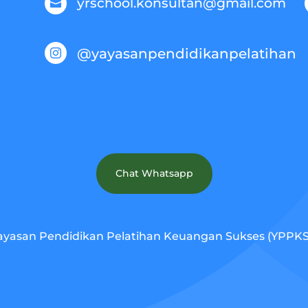
yrschool.konsultan@gmail.com

@yayasanpendidikanpelatihan

Chat Whatsapp
ayasan Pendidikan Pelatihan Keuangan Sukses (YPPKS).