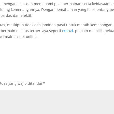
 menganalisis dan memahami pola permainan serta kebiasaan la
peluang kemenangannya. Dengan pemahaman yang baik tentang p
erdas dan efektif.
s, meskipun tidak ada jaminan pasti untuk meraih kemenangan d
 bermain di situs terpercaya seperti
crot4d
, pemain memiliki pelu
ermainan slot online.
Ruas yang wajib ditandai
*