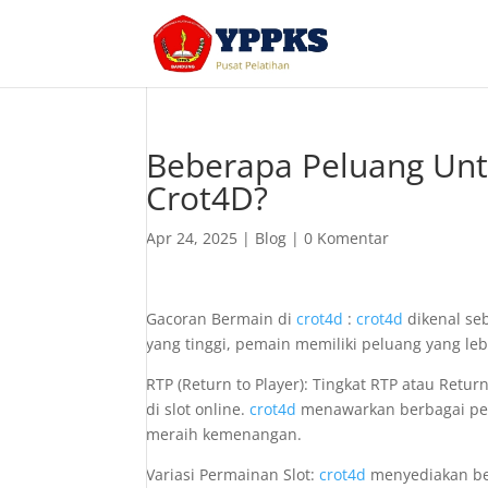
Beberapa Peluang Unt
Crot4D?
Apr 24, 2025
|
Blog
|
0 Komentar
Gacoran Bermain di
crot4d
:
crot4d
dikenal se
yang tinggi, pemain memiliki peluang yang l
RTP (Return to Player): Tingkat RTP atau Re
di slot online.
crot4d
menawarkan berbagai per
meraih kemenangan.
Variasi Permainan Slot:
crot4d
menyediakan be