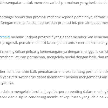
ki kesempatan untuk mencoba variasi permainan yang berbeda d
erbagai bonus dan promosi menarik kepada pemainnya, termasu
tas. Dengan memanfaatkan bonus dan promosi ini, pemain dapat me
crot4d
memiliki jackpot progresif yang dapat memberikan kemena
 progresif, pemain memiliki kesempatan untuk meraih kemenang
pat meningkatkan peluang kemenangannya dengan menggunakan st
k memahami aturan permainan, mengelola modal dengan baik, dan 
 bermain, semakin baik pemahaman mereka tentang permainan sl
n yang terus-menerus dapat membantu pemain mengembangkan s
ngannya.
lin dalam mengelola taruhan juga berperan penting dalam mening
abar dan disiplin cenderung membuat keputusan yang lebih baik