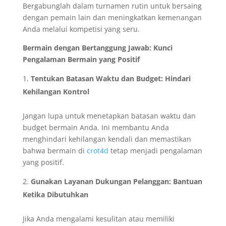
Bergabunglah dalam turnamen rutin untuk bersaing
dengan pemain lain dan meningkatkan kemenangan
Anda melalui kompetisi yang seru.
Bermain dengan Bertanggung Jawab: Kunci
Pengalaman Bermain yang Positif
Tentukan Batasan Waktu dan Budget: Hindari
Kehilangan Kontrol
Jangan lupa untuk menetapkan batasan waktu dan
budget bermain Anda. Ini membantu Anda
menghindari kehilangan kendali dan memastikan
bahwa bermain di
crot4d
tetap menjadi pengalaman
yang positif.
Gunakan Layanan Dukungan Pelanggan: Bantuan
Ketika Dibutuhkan
Jika Anda mengalami kesulitan atau memiliki