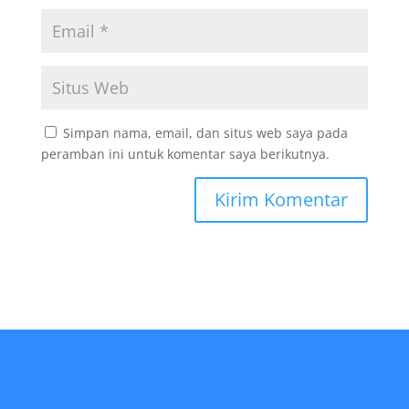
Simpan nama, email, dan situs web saya pada
peramban ini untuk komentar saya berikutnya.