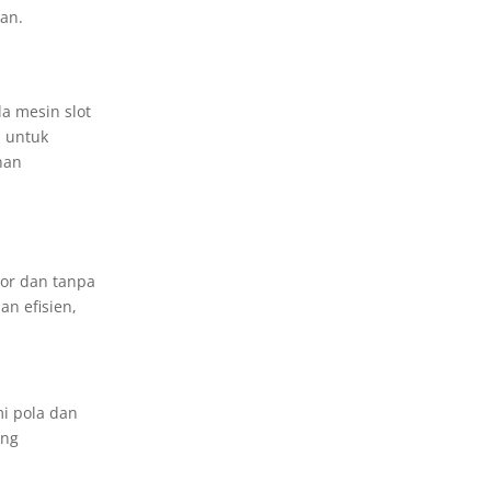
an.
a mesin slot
 untuk
nan
cor dan tanpa
an efisien,
i pola dan
ang