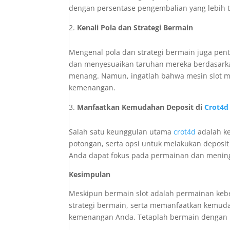
dengan persentase pengembalian yang lebih 
Kenali Pola dan Strategi Bermain
Mengenal pola dan strategi bermain juga pe
dan menyesuaikan taruhan mereka berdasarka
menang. Namun, ingatlah bahwa mesin slot m
kemenangan.
Manfaatkan Kemudahan Deposit di
Crot4d
Salah satu keunggulan utama
crot4d
adalah ke
potongan, serta opsi untuk melakukan deposit 
Anda dapat fokus pada permainan dan mening
Kesimpulan
Meskipun bermain slot adalah permainan k
strategi bermain, serta memanfaatkan kemud
kemenangan Anda. Tetaplah bermain dengan b