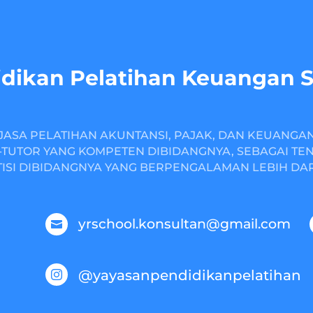
dikan Pelatihan Keuangan 
JASA PELATIHAN AKUNTANSI, PAJAK, DAN KEUANGA
TUTOR YANG KOMPETEN DIBIDANGNYA, SEBAGAI TE
ISI DIBIDANGNYA YANG BERPENGALAMAN LEBIH DARI
yrschool.konsultan@gmail.com

@yayasanpendidikanpelatihan
