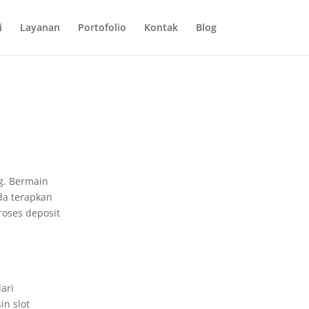
i
Layanan
Portofolio
Kontak
Blog
g. Bermain
da terapkan
oses deposit
dari
n slot