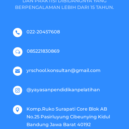
DAN PRAKTISI DIBIDANGNYA YANG
BERPENGALAMAN LEBIH DARI 15 TAHUN.
022-20457608

085221830869
w
yrschool.konsultan@gmail.com

@yayasanpendidikanpelatihan

Komp.Ruko Surapati Core Blok AB

No.25 Pasirluyung Cibeunying Kidul
Bandung Jawa Barat 40192