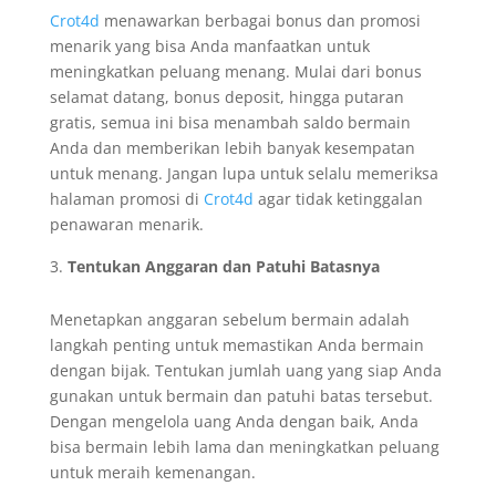
Crot4d
menawarkan berbagai bonus dan promosi
menarik yang bisa Anda manfaatkan untuk
meningkatkan peluang menang. Mulai dari bonus
selamat datang, bonus deposit, hingga putaran
gratis, semua ini bisa menambah saldo bermain
Anda dan memberikan lebih banyak kesempatan
untuk menang. Jangan lupa untuk selalu memeriksa
halaman promosi di
Crot4d
agar tidak ketinggalan
penawaran menarik.
Tentukan Anggaran dan Patuhi Batasnya
Menetapkan anggaran sebelum bermain adalah
langkah penting untuk memastikan Anda bermain
dengan bijak. Tentukan jumlah uang yang siap Anda
gunakan untuk bermain dan patuhi batas tersebut.
Dengan mengelola uang Anda dengan baik, Anda
bisa bermain lebih lama dan meningkatkan peluang
untuk meraih kemenangan.