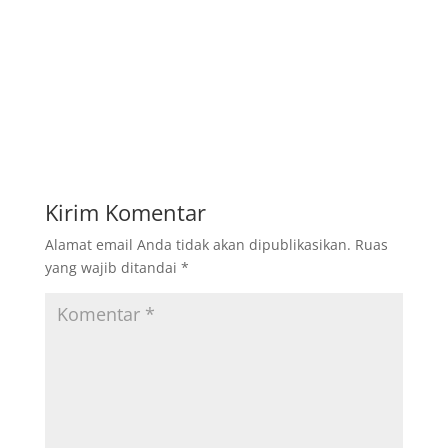
Kirim Komentar
Alamat email Anda tidak akan dipublikasikan.
Ruas
yang wajib ditandai
*