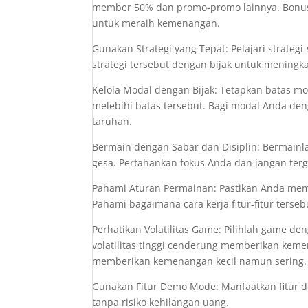
member 50% dan promo-promo lainnya. Bonu
untuk meraih kemenangan.
Gunakan Strategi yang Tepat: Pelajari strategi
strategi tersebut dengan bijak untuk mening
Kelola Modal dengan Bijak: Tetapkan batas m
melebihi batas tersebut. Bagi modal Anda den
taruhan.
Bermain dengan Sabar dan Disiplin: Bermainla
gesa. Pertahankan fokus Anda dan jangan terg
Pahami Aturan Permainan: Pastikan Anda mema
Pahami bagaimana cara kerja fitur-fitur ter
Perhatikan Volatilitas Game: Pilihlah game de
volatilitas tinggi cenderung memberikan kem
memberikan kemenangan kecil namun sering.
Gunakan Fitur Demo Mode: Manfaatkan fitur 
tanpa risiko kehilangan uang.