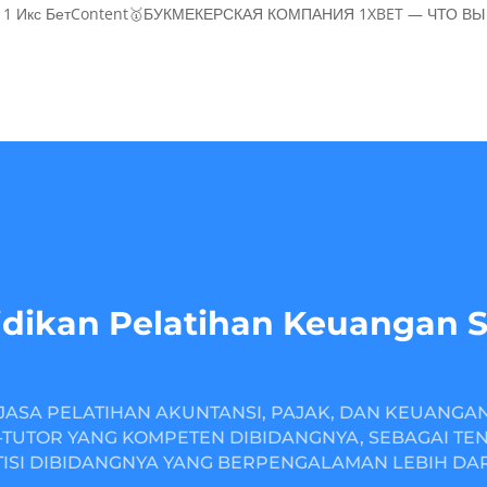
од на 1 Икс БетContent🥇БУКМЕКЕРСКАЯ КОМПАНИЯ 1XBET — ЧТО 
dikan Pelatihan Keuangan 
JASA PELATIHAN AKUNTANSI, PAJAK, DAN KEUANGA
TUTOR YANG KOMPETEN DIBIDANGNYA, SEBAGAI TE
ISI DIBIDANGNYA YANG BERPENGALAMAN LEBIH DARI