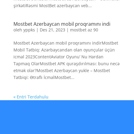
şirkətiRəsmi MostBet azerbaycan veb...
Mostbet Azerbaycan mobil proqramını indi
oleh
yppks
|
Des 21, 2023
|
mostbet az 90
Mostbet Azerbaycan mobil proqramını indirMostbet
Mobil Tətbiq: Azərbaycandan olan oyunçular üçün
icmal 2023ContentAviator Oyunu’ Nu Hardan
Tapmaq OlarMostbet APK quraşdırılması: bunu necə
etmək olar?Mostbet Azerbaycan yukle – Mostbet
Tətbiqi: Ətraflı İcmalMostbet...
« Entri Terdahulu