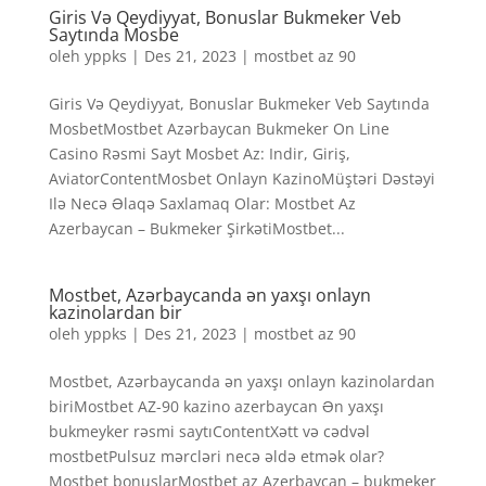
Giris Və Qeydiyyat, Bonuslar Bukmeker Veb
Saytında Mosbe
oleh
yppks
|
Des 21, 2023
|
mostbet az 90
Giris Və Qeydiyyat, Bonuslar Bukmeker Veb Saytında
MosbetMostbet Azərbaycan Bukmeker On Line
Casino Rəsmi Sayt Мosbet Az: Indir, Giriş,
AviatorContentMosbet Onlayn KazinoMüştəri Dəstəyi
Ilə Necə Əlaqə Saxlamaq Olar: Mostbet Az
Azerbaycan – Bukmeker ŞirkətiMostbet...
Mostbet, Azərbaycanda ən yaxşı onlayn
kazinolardan bir
oleh
yppks
|
Des 21, 2023
|
mostbet az 90
Mostbet, Azərbaycanda ən yaxşı onlayn kazinolardan
biriMostbet AZ-90 kazino azerbaycan Ən yaxşı
bukmeyker rəsmi saytıContentXətt və cədvəl
mostbetPulsuz mərcləri necə əldə etmək olar?
Mostbet bonuslarMostbet az Azerbaycan – bukmeker