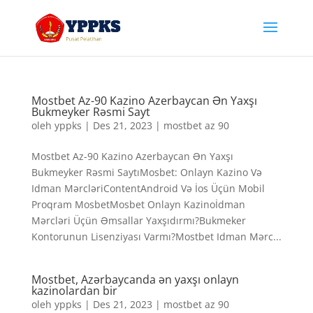
Mostbet Az-90 Kazino Azerbaycan Ən Yaxşı
Bukmeyker Rəsmi Sayt
oleh
yppks
|
Des 21, 2023
|
mostbet az 90
Mostbet Az-90 Kazino Azerbaycan Ən Yaxşı
Bukmeyker Rəsmi SaytıMosbet: Onlayn Kazino Və
Idman MərcləriContentAndroid Və İos Üçün Mobil
Proqram MosbetMosbet Onlayn Kazinoİdman
Mərcləri Üçün Əmsallar Yaxşıdırmı?Bukmeker
Kontorunun Lisenziyası Varmı?Mostbet Idman Mərc...
Mostbet, Azərbaycanda ən yaxşı onlayn
kazinolardan bir
oleh
yppks
|
Des 21, 2023
|
mostbet az 90