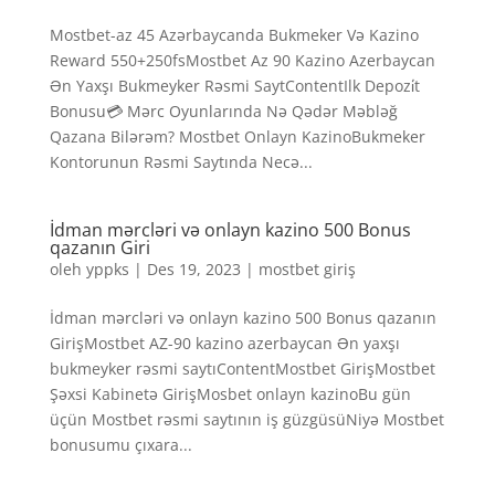
Mostbet-az 45 Azərbaycanda Bukmeker Və Kazino
Reward 550+250fsMostbet Az 90 Kazino Azerbaycan
Ən Yaxşı Bukmeyker Rəsmi SaytContentIlk Depozi̇t
Bonusu💳 Mərc Oyunlarında Nə Qədər Məbləğ
Qazana Bilərəm? Mostbet Onlayn KazinoBukmeker
Kontorunun Rəsmi Saytında Necə...
İdman mərcləri və onlayn kazino 500 Bonus
qazanın Giri
oleh
yppks
|
Des 19, 2023
|
mostbet giriş
İdman mərcləri və onlayn kazino 500 Bonus qazanın
GirişMostbet AZ-90 kazino azerbaycan Ən yaxşı
bukmeyker rəsmi saytıContentMostbet GirişMostbet
Şəxsi Kabinetə GirişMosbet onlayn kazinoBu gün
üçün Mostbet rəsmi saytının iş güzgüsüNiyə Mostbet
bonusumu çıxara...