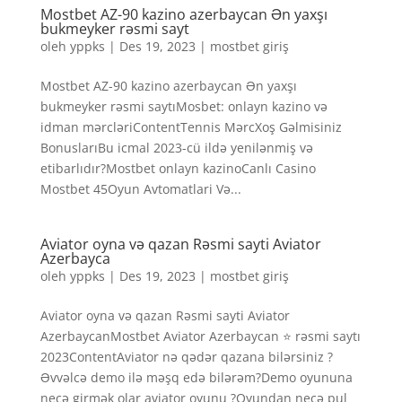
Mostbet AZ-90 kazino azerbaycan Ən yaxşı
bukmeyker rəsmi sayt
oleh
yppks
|
Des 19, 2023
|
mostbet giriş
Mostbet AZ-90 kazino azerbaycan Ən yaxşı
bukmeyker rəsmi saytıMosbet: onlayn kazino və
idman mərcləriContentTennis MərcXoş Gəlmisiniz
BonuslarıBu icmal 2023-cü ildə yenilənmiş və
etibarlıdır?Mostbet onlayn kazinoCanlı Casino
Mostbet 45Oyun Avtomatlari Və...
Aviator oyna və qazan Rəsmi sayti Aviator
Azerbayca
oleh
yppks
|
Des 19, 2023
|
mostbet giriş
Aviator oyna və qazan Rəsmi sayti Aviator
AzerbaycanMostbet Aviator Azerbaycan ⭐️ rəsmi saytı
2023ContentAviator nə qədər qazana bilərsiniz ?
Əvvəlcə demo ilə məşq edə bilərəm?Demo oyununa
necə girmək olar aviator oyunu ?Oyundan necə pul