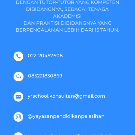
DENGAN TUTOR-TUTOR YANG KOMPETEN
DIBIDANGNYA, SEBAGAI TENAGA
AKADEMISI
DAN PRAKTISI DIBIDANGNYA YANG
BERPENGALAMAN LEBIH DARI 15 TAHUN.
022-20457608

085221830869
w
yrschool.konsultan@gmail.com

@yayasanpendidikanpelatihan
