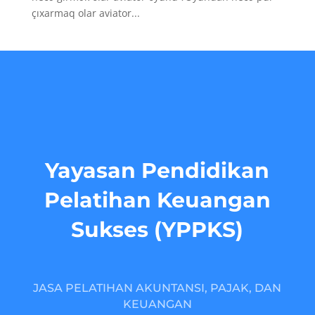
çıxarmaq olar aviator...
Yayasan Pendidikan
Pelatihan Keuangan
Sukses (YPPKS)
JASA PELATIHAN AKUNTANSI, PAJAK, DAN
KEUANGAN