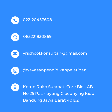
022-20457608

085221830869
w
yrschool.konsultan@gmail.com

@yayasanpendidikanpelatihan

Komp.Ruko Surapati Core Blok AB

No.25 Pasirluyung Cibeunying Kidul
Bandung Jawa Barat 40192