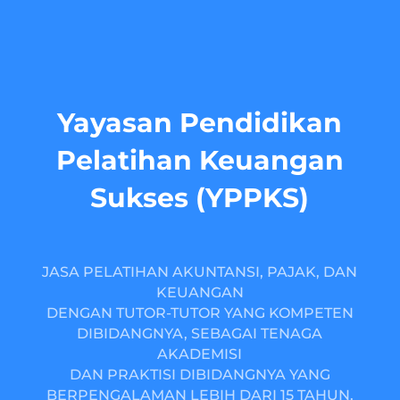
Yayasan Pendidikan
Pelatihan Keuangan
Sukses (YPPKS)
JASA PELATIHAN AKUNTANSI, PAJAK, DAN
KEUANGAN
DENGAN TUTOR-TUTOR YANG KOMPETEN
DIBIDANGNYA, SEBAGAI TENAGA
AKADEMISI
DAN PRAKTISI DIBIDANGNYA YANG
BERPENGALAMAN LEBIH DARI 15 TAHUN.