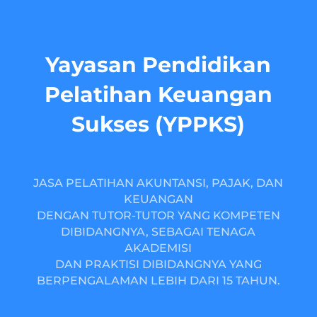
Yayasan Pendidikan
Pelatihan Keuangan
Sukses (YPPKS)
JASA PELATIHAN AKUNTANSI, PAJAK, DAN
KEUANGAN
DENGAN TUTOR-TUTOR YANG KOMPETEN
DIBIDANGNYA, SEBAGAI TENAGA
AKADEMISI
DAN PRAKTISI DIBIDANGNYA YANG
BERPENGALAMAN LEBIH DARI 15 TAHUN.