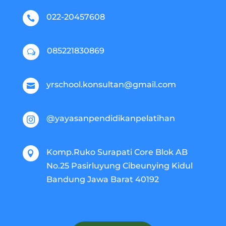
022-20457608

085221830869
w
yrschool.konsultan@gmail.com

@yayasanpendidikanpelatihan

Komp.Ruko Surapati Core Blok AB

No.25 Pasirluyung Cibeunying Kidul
Bandung Jawa Barat 40192