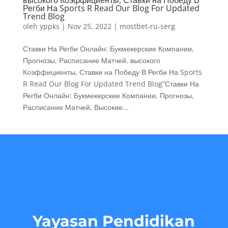
высокого Коэффициенты, Ставки на Победу В
Регби На Sports R Read Our Blog For Updated
Trend Blog
oleh
yppks
|
Nov 25, 2022
|
mostbet-ru-serg
Ставки На Регби Онлайн: Букмекерские Компании,
Прогнозы, Расписание Матчей, высокого
Коэффициенты, Ставки на Победу В Регби На Sports
R Read Our Blog For Updated Trend Blog”Ставки На
Регби Онлайн: Букмекерские Компании, Прогнозы,
Расписание Матчей, Высокие...
Yayasan Pendidikan