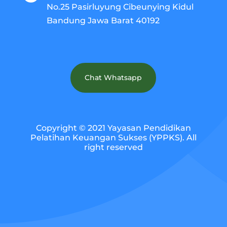
No.25 Pasirluyung Cibeunying Kidul
Bandung Jawa Barat 40192
Chat Whatsapp
Copyright © 2021 Yayasan Pendidikan
Pelatihan Keuangan Sukses (YPPKS). All
right reserved