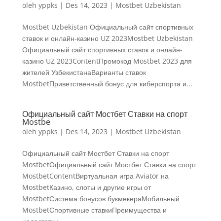
oleh
yppks
|
Des 14, 2023
|
Mostbet Uzbekistan
Mostbet Uzbekistan Официальный сайт спортивных
ставок и онлайн-казино UZ 2023Mostbet Uzbekistan
Официальный сайт спортивных ставок и онлайн-
казино UZ 2023ContentПромокод Mostbet 2023 для
жителей УзбекистанаВарианты ставок
MostbetПриветственный бонус для киберспорта и...
Официальный сайт Мостбет Ставки на спорт
Mostbe
oleh
yppks
|
Des 14, 2023
|
Mostbet Uzbekistan
Официальный сайт Мостбет Ставки на спорт
MostbetОфициальный сайт Мостбет Ставки на спорт
MostbetContentВиртуальная игра Aviator на
MostbetКазино, слоты и другие игры от
MostbetСистема бонусов букмекераМобильный
MostbetСпортивные ставкиПреимущества и