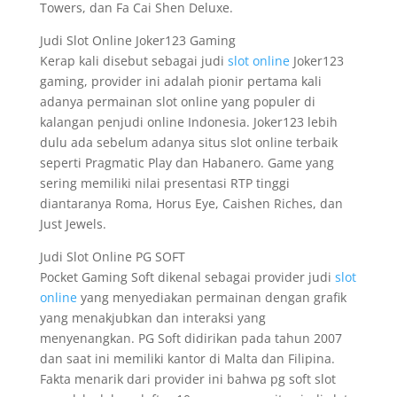
Towers, dan Fa Cai Shen Deluxe.
Judi Slot Online Joker123 Gaming
Kerap kali disebut sebagai judi
slot online
Joker123
gaming, provider ini adalah pionir pertama kali
adanya permainan slot online yang populer di
kalangan penjudi online Indonesia. Joker123 lebih
dulu ada sebelum adanya situs slot online terbaik
seperti Pragmatic Play dan Habanero. Game yang
sering memiliki nilai presentasi RTP tinggi
diantaranya Roma, Horus Eye, Caishen Riches, dan
Just Jewels.
Judi Slot Online PG SOFT
Pocket Gaming Soft dikenal sebagai provider judi
slot
online
yang menyediakan permainan dengan grafik
yang menakjubkan dan interaksi yang
menyenangkan. PG Soft didirikan pada tahun 2007
dan saat ini memiliki kantor di Malta dan Filipina.
Fakta menarik dari provider ini bahwa pg soft slot