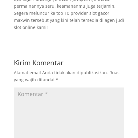
permainannya seru, keamananmu juga terjamin.
Segera meluncur ke top 10 provider slot gacor
maxwin tersebut yang kini telah tersedia di agen judi
slot online kami!
Kirim Komentar
Alamat email Anda tidak akan dipublikasikan.
Ruas
yang wajib ditandai
*