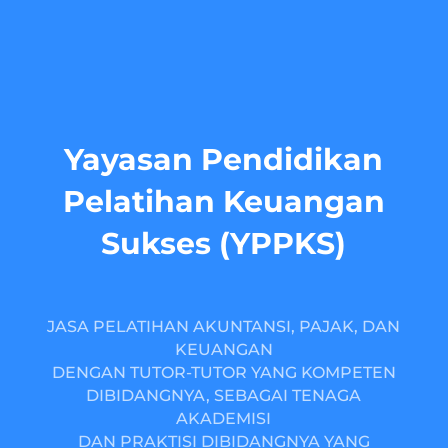
Yayasan Pendidikan
Pelatihan Keuangan
Sukses (YPPKS)
JASA PELATIHAN AKUNTANSI, PAJAK, DAN
KEUANGAN
DENGAN TUTOR-TUTOR YANG KOMPETEN
DIBIDANGNYA, SEBAGAI TENAGA
AKADEMISI
DAN PRAKTISI DIBIDANGNYA YANG