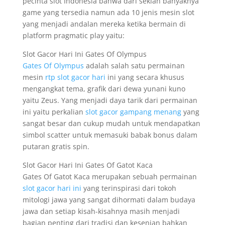
pecinta slot Indonesia bahwa dari sekian banyaknya
game yang tersedia namun ada 10 jenis mesin slot
yang menjadi andalan mereka ketika bermain di
platform pragmatic play yaitu:
Slot Gacor Hari Ini Gates Of Olympus
Gates Of Olympus
adalah salah satu permainan
mesin
rtp slot gacor hari
ini yang secara khusus
mengangkat tema, grafik dari dewa yunani kuno
yaitu Zeus. Yang menjadi daya tarik dari permainan
ini yaitu perkalian
slot gacor gampang menang
yang
sangat besar dan cukup mudah untuk mendapatkan
simbol scatter untuk memasuki babak bonus dalam
putaran gratis spin.
Slot Gacor Hari Ini Gates Of Gatot Kaca
Gates Of Gatot Kaca merupakan sebuah permainan
slot gacor hari ini
yang terinspirasi dari tokoh
mitologi jawa yang sangat dihormati dalam budaya
jawa dan setiap kisah-kisahnya masih menjadi
bagian penting dari tradisi dan kesenian bahkan