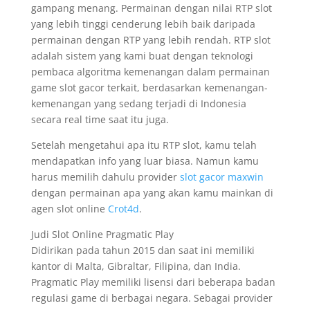
gampang menang. Permainan dengan nilai RTP slot
yang lebih tinggi cenderung lebih baik daripada
permainan dengan RTP yang lebih rendah. RTP slot
adalah sistem yang kami buat dengan teknologi
pembaca algoritma kemenangan dalam permainan
game slot gacor terkait, berdasarkan kemenangan-
kemenangan yang sedang terjadi di Indonesia
secara real time saat itu juga.
Setelah mengetahui apa itu RTP slot, kamu telah
mendapatkan info yang luar biasa. Namun kamu
harus memilih dahulu provider
slot gacor maxwin
dengan permainan apa yang akan kamu mainkan di
agen slot online
Crot4d
.
Judi Slot Online Pragmatic Play
Didirikan pada tahun 2015 dan saat ini memiliki
kantor di Malta, Gibraltar, Filipina, dan India.
Pragmatic Play memiliki lisensi dari beberapa badan
regulasi game di berbagai negara. Sebagai provider