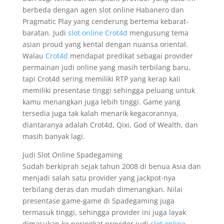
berbeda dengan agen slot online Habanero dan
Pragmatic Play yang cenderung bertema kebarat-
baratan. Judi
slot online Crot4d
mengusung tema
asian proud yang kental dengan nuansa oriental.
Walau
Crot4d
mendapat predikat sebagai provider
permainan judi online yang masih terbilang baru,
tapi Crot4d sering memiliki RTP yang kerap kali
memiliki presentase tinggi sehingga peluang untuk
kamu menangkan juga lebih tinggi. Game yang
tersedia juga tak kalah menarik kegacorannya,
diantaranya adalah Crot4d, Qixi, God of Wealth, dan
masih banyak lagi.
Judi Slot Online Spadegaming
Sudah berkiprah sejak tahun 2008 di benua Asia dan
menjadi salah satu provider yang jackpot-nya
terbilang deras dan mudah dimenangkan. Nilai
presentase game-game di Spadegaming juga
termasuk tinggi, sehingga provider ini juga layak
dimasukan ke peringkat provider judi
slot online