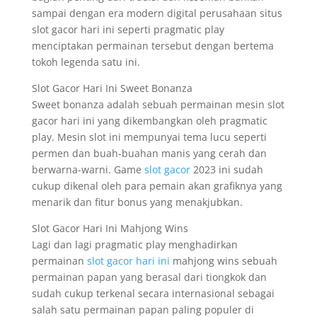
sampai dengan era modern digital perusahaan situs
slot gacor hari ini seperti pragmatic play
menciptakan permainan tersebut dengan bertema
tokoh legenda satu ini.
Slot Gacor Hari Ini Sweet Bonanza
Sweet bonanza adalah sebuah permainan mesin slot
gacor hari ini yang dikembangkan oleh pragmatic
play. Mesin slot ini mempunyai tema lucu seperti
permen dan buah-buahan manis yang cerah dan
berwarna-warni. Game
slot gacor
2023 ini sudah
cukup dikenal oleh para pemain akan grafiknya yang
menarik dan fitur bonus yang menakjubkan.
Slot Gacor Hari Ini Mahjong Wins
Lagi dan lagi pragmatic play menghadirkan
permainan
slot gacor hari ini
mahjong wins sebuah
permainan papan yang berasal dari tiongkok dan
sudah cukup terkenal secara internasional sebagai
salah satu permainan papan paling populer di