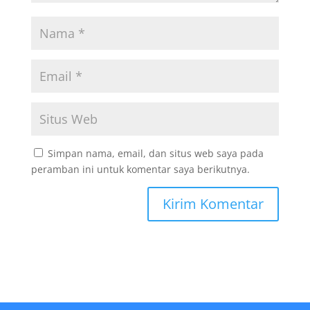
Simpan nama, email, dan situs web saya pada
peramban ini untuk komentar saya berikutnya.