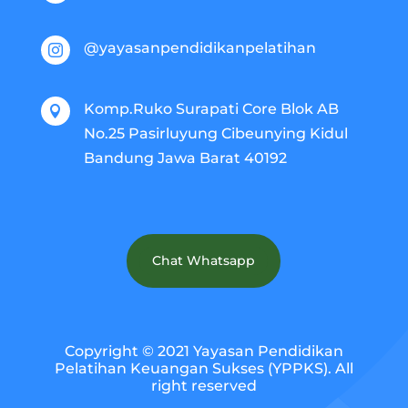
@yayasanpendidikanpelatihan

Komp.Ruko Surapati Core Blok AB

No.25 Pasirluyung Cibeunying Kidul
Bandung Jawa Barat 40192
Chat Whatsapp
Copyright © 2021 Yayasan Pendidikan
Pelatihan Keuangan Sukses (YPPKS). All
right reserved