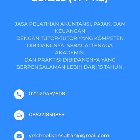
JASA PELATIHAN AKUNTANSI, PAJAK, DAN
KEUANGAN
DENGAN TUTOR-TUTOR YANG KOMPETEN
DIBIDANGNYA, SEBAGAI TENAGA
AKADEMISI
DAN PRAKTISI DIBIDANGNYA YANG
BERPENGALAMAN LEBIH DARI 15 TAHUN.
022-20457608

085221830869
w
yrschool.konsultan@gmail.com
