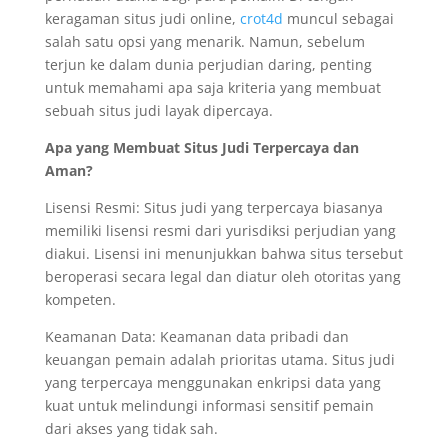
keragaman situs judi online,
crot4d
muncul sebagai
salah satu opsi yang menarik. Namun, sebelum
terjun ke dalam dunia perjudian daring, penting
untuk memahami apa saja kriteria yang membuat
sebuah situs judi layak dipercaya.
Apa yang Membuat Situs Judi Terpercaya dan
Aman?
Lisensi Resmi: Situs judi yang terpercaya biasanya
memiliki lisensi resmi dari yurisdiksi perjudian yang
diakui. Lisensi ini menunjukkan bahwa situs tersebut
beroperasi secara legal dan diatur oleh otoritas yang
kompeten.
Keamanan Data: Keamanan data pribadi dan
keuangan pemain adalah prioritas utama. Situs judi
yang terpercaya menggunakan enkripsi data yang
kuat untuk melindungi informasi sensitif pemain
dari akses yang tidak sah.