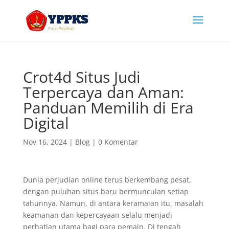
Crot4d Situs Judi
Terpercaya dan Aman:
Panduan Memilih di Era
Digital
Nov 16, 2024
|
Blog
|
0 Komentar
Dunia perjudian online terus berkembang pesat,
dengan puluhan situs baru bermunculan setiap
tahunnya. Namun, di antara keramaian itu, masalah
keamanan dan kepercayaan selalu menjadi
perhatian utama bagi para pemain. Di tengah