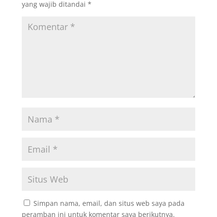
yang wajib ditandai
*
Simpan nama, email, dan situs web saya pada
peramban ini untuk komentar saya berikutnya.