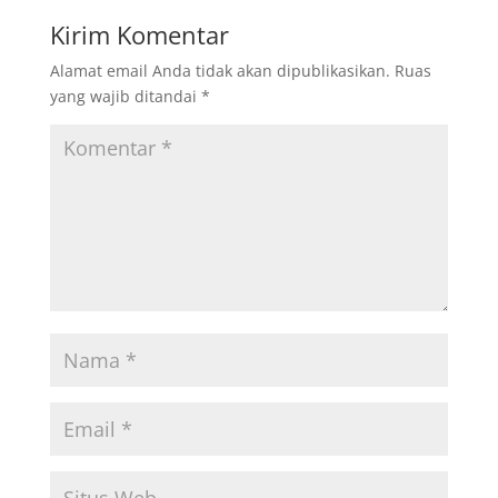
Kirim Komentar
Alamat email Anda tidak akan dipublikasikan.
Ruas
yang wajib ditandai
*