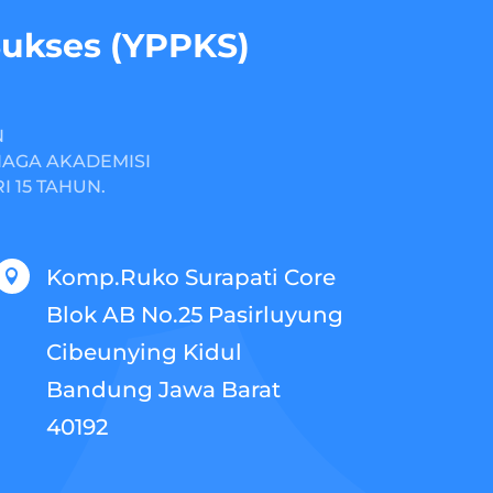
Sukses (YPPKS)
N
NAGA AKADEMISI
 15 TAHUN.
Komp.Ruko Surapati Core

Blok AB No.25 Pasirluyung
Cibeunying Kidul
Bandung Jawa Barat
40192