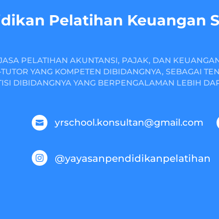
dikan Pelatihan Keuangan 
JASA PELATIHAN AKUNTANSI, PAJAK, DAN KEUANGA
TUTOR YANG KOMPETEN DIBIDANGNYA, SEBAGAI TE
ISI DIBIDANGNYA YANG BERPENGALAMAN LEBIH DARI
yrschool.konsultan@gmail.com

@yayasanpendidikanpelatihan
