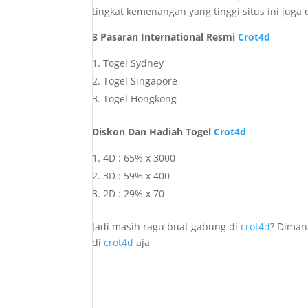
tingkat kemenangan yang tinggi situs ini juga
3 Pasaran International Resmi
Crot4d
Togel Sydney
Togel Singapore
Togel Hongkong
Diskon Dan Hadiah Togel
Crot4d
4D : 65% x 3000
3D : 59% x 400
2D : 29% x 70
Jadi masih ragu buat gabung di
crot4d
? Diman
di
crot4d
aja