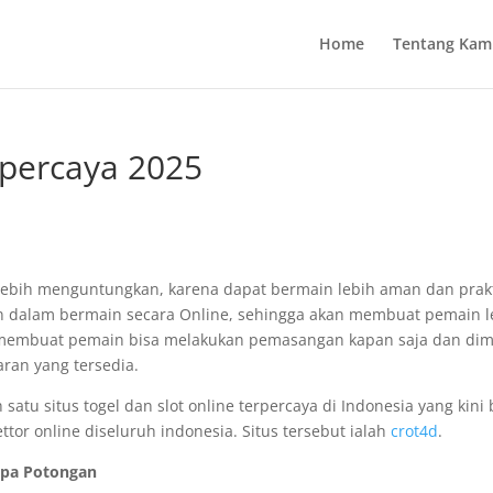
Home
Tentang Kam
rpercaya 2025
lebih menguntungkan, karena dapat bermain lebih aman dan prakti
kan dalam bermain secara Online, sehingga akan membuat pemain 
an membuat pemain bisa melakukan pemasangan kapan saja dan dim
aran yang tersedia.
atu situs togel dan slot online terpercaya di Indonesia yang kini 
ttor online diseluruh indonesia. Situs tersebut ialah
crot4d
.
anpa Potongan