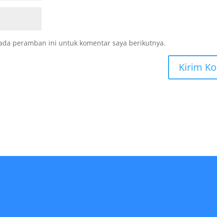
ada peramban ini untuk komentar saya berikutnya.