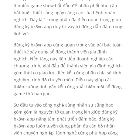
ít nhiều game show bắt đầu để phân phối nhu cầu
bắt buộc thiết càng ngày càng cao của bệnh nhân
nghịch. Đây là 1 trong phần đa điều quan trọng giúp
đăng ký bk8vn app duy trì vày trí đứng dẫn đầu trong
lĩnh vực.
đăng ký bk8vn app cũng quan trọng vào bài bác toán
thiết kế xây dựng số đông thành viên gia đình
nghịch. Nền tảng này liên tiếp doanh nghiệp các
chương trình, giải đấu để thành viên gia đình nghịch
gồm thời cơ giao lưu, liên kết cùng phân chia sẻ kinh
nghiệm trình độ chuyên môn. Điều này giúp cải
thiện cường tính gắn kết cùng xuất hiện một số đông
game thủ bạo gan.
Sự đầu tư vào công nghệ cùng nhân sự cũng bao
gồm gồm là nguyên tố quan trọng kín giúp đăng ký
bk8vn app nâng tầm phát triển đảm bảo. đăng ký
bk8vn app luôn tuyển dụng phần đa cán bộ nhân
viên chuyên nghiệp, lành nghề cùng phù hợp công