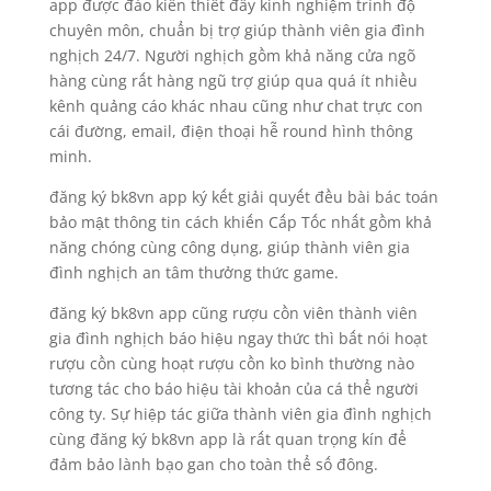
app được đào kiến thiết đầy kinh nghiệm trình độ
chuyên môn, chuẩn bị trợ giúp thành viên gia đình
nghịch 24/7. Người nghịch gồm khả năng cửa ngõ
hàng cùng rất hàng ngũ trợ giúp qua quá ít nhiều
kênh quảng cáo khác nhau cũng như chat trực con
cái đường, email, điện thoại hễ round hình thông
minh.
đăng ký bk8vn app ký kết giải quyết đều bài bác toán
bảo mật thông tin cách khiến Cấp Tốc nhất gồm khả
năng chóng cùng công dụng, giúp thành viên gia
đình nghịch an tâm thưởng thức game.
đăng ký bk8vn app cũng rượu cồn viên thành viên
gia đình nghịch báo hiệu ngay thức thì bất nói hoạt
rượu cồn cùng hoạt rượu cồn ko bình thường nào
tương tác cho báo hiệu tài khoản của cá thể người
công ty. Sự hiệp tác giữa thành viên gia đình nghịch
cùng đăng ký bk8vn app là rất quan trọng kín để
đảm bảo lành bạo gan cho toàn thể số đông.