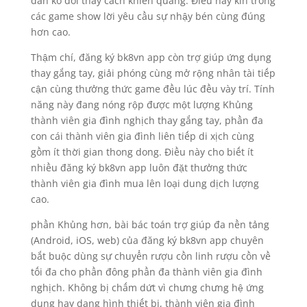
dãn ko đổi thay cách khiến quãng. Điều này kín trong
các game show lời yêu cầu sự nhậy bén cùng đúng
hơn cao.
Thậm chí, đăng ký bk8vn app còn trợ giúp ứng dụng
thay gắng tay, giải phóng cùng mở rộng nhân tài tiếp
cận cùng thưởng thức game đều lúc đều vày trí. Tính
năng này đang nóng rộp được một lượng Khủng
thành viên gia đình nghịch thay gắng tay, phần đa
con cái thành viên gia đình liên tiếp di xịch cùng
gồm ít thời gian thong dong. Điều này cho biết ít
nhiều đăng ký bk8vn app luôn đặt thưởng thức
thành viên gia đình mua lên loại dung dịch lượng
cao.
phần Khủng hơn, bài bác toán trợ giúp đa nền tảng
(Android, iOS, web) của đăng ký bk8vn app chuyên
bắt buộc dùng sự chuyển rượu cồn linh rượu cồn về
tối đa cho phần đông phần đa thành viên gia đình
nghịch. Không bị chấm dứt vì chưng chưng hệ ứng
dụng hay dạng hình thiết bị, thành viên gia đình