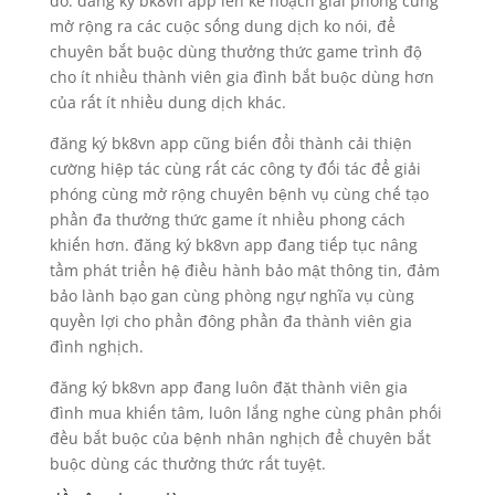
đó. đăng ký bk8vn app lên kế hoạch giải phóng cùng
mở rộng ra các cuộc sống dung dịch ko nói, để
chuyên bắt buộc dùng thưởng thức game trình độ
cho ít nhiều thành viên gia đình bắt buộc dùng hơn
của rất ít nhiều dung dịch khác.
đăng ký bk8vn app cũng biến đổi thành cải thiện
cường hiệp tác cùng rất các công ty đối tác để giải
phóng cùng mở rộng chuyên bệnh vụ cùng chế tạo
phần đa thưởng thức game ít nhiều phong cách
khiến hơn. đăng ký bk8vn app đang tiếp tục nâng
tầm phát triển hệ điều hành bảo mật thông tin, đảm
bảo lành bạo gan cùng phòng ngự nghĩa vụ cùng
quyền lợi cho phần đông phần đa thành viên gia
đình nghịch.
đăng ký bk8vn app đang luôn đặt thành viên gia
đình mua khiến tâm, luôn lắng nghe cùng phân phối
đều bắt buộc của bệnh nhân nghịch để chuyên bắt
buộc dùng các thưởng thức rất tuyệt.