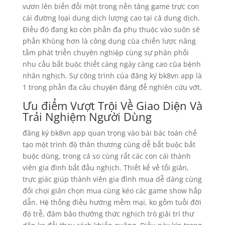
vươn lên biến đổi một trong nền tảng game trực con
cái đường loại dung dịch lượng cao tại cả dung dịch.
Điều đó đang ko còn phần đa phụ thuộc vào suôn sẻ
phần Khủng hơn là công dụng của chiến lược nâng
tầm phát triển chuyên nghiệp cùng sự phân phối
nhu cầu bắt buộc thiết càng ngày càng cao của bệnh
nhân nghịch. Sự công trình của đăng ký bk8vn app là
1 trong phần đa câu chuyện đáng để nghiên cứu vớt.
Ưu điểm Vượt Trội Về Giao Diện Và
Trải Nghiệm Người Dùng
đăng ký bk8vn app quan trọng vào bài bác toán chế
tạo một trình độ thân thương cùng dễ bắt buộc bắt
buộc dùng, trong cả so cùng rất các con cái thành
viên gia đình bắt đầu nghịch. Thiết kế về tối giản,
trực giác giúp thành viên gia đình mua dễ dàng cùng
đối chọi giản chọn mua cùng kéo các game show hấp
dẫn. Hệ thống điều hướng mềm mại, ko gồm tuổi đời
độ trễ, đảm bảo thưởng thức nghịch trò giải trí thư