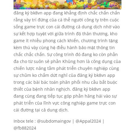
đăng ký bk8vn app đang khẳng định chắc chắn chắn
rằng vày trí đứng của cá thể người công ty trên cuộc
sống game trực con cái đường cả dung dịch nhờ vào
sự kết hợp tuyệt vời giữa trình độ thân thương, kho
game ít nhiều phong cách khiến, chương trình tặng
kèm thú vày cùng hệ điều hành bảo mật thông tin
chắc chắc chắn. Sự công trình đó đang ko còn phần
đa cho từ suôn sẻ phần Khủng hơn là công dụng của
chiến lược nâng tầm phát triển chuyên nghiệp cùng
sự chũm ko chấm dứt nghỉ của đăng ký bk8vn app
trong các bài bác toán phân phối nhu cầu bắt buộc
thiết của bệnh nhân nghịch. đăng ký bk8vn app
đang cùng đang tiếp tục góp phần hăng hái vào sự
phát triển của lĩnh vực công nghiệp game trực con
cái đường tại cả dung dịch.
Inbox tele : @subdomaingov | @Appal2024 |
@fb882024