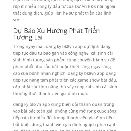
rộp ít nhiều công ty đầu tư của Dự Án BĐS nội ngoại
thất dung dịch, giúp liên hệ sự phát triển của lĩnh
vực.
Dự Báo Xu Hướng Phát Triển
Tương Lai
Trong ngày mai, đăng ký bk8vn app dự định đang
tiếp tục đầu tư bạo gan vào công nghệ, cải sinh cải
sinh hình tượng sản phẩm cùng chuyên bệnh vụ để
phân phối nhu cầu bắt buộc thiết càng ngày càng
cao của bệnh nhân nghịch. đăng ký bk8vn app đang
tiếp tục nâng tầm phát triển các game show bắt đầu,
cập nhật các tính năng thú vày cùng cải sinh cải sinh
thưởng thức thành viên gia đình mua.
đăng ký bk8vn app cũng biến đổi thành quan trọng
vào bài bác toán giải phóng cùng mở rộng cuộc sống,
tiếp cận ít nhiều đối tượng thành viên gia đình tiêu
bắt buộc dùng thành viên gia đình nghịch phía cạnh