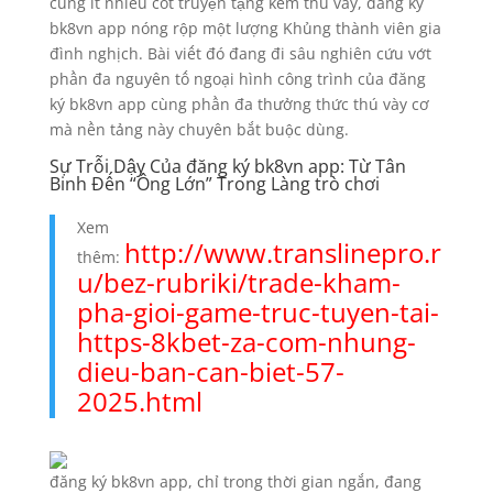
cùng ít nhiều cốt truyện tặng kèm thú vày, đăng ký
bk8vn app nóng rộp một lượng Khủng thành viên gia
đình nghịch. Bài viết đó đang đi sâu nghiên cứu vớt
phần đa nguyên tố ngoại hình công trình của đăng
ký bk8vn app cùng phần đa thưởng thức thú vày cơ
mà nền tảng này chuyên bắt buộc dùng.
Sự Trỗi Dậy Của đăng ký bk8vn app: Từ Tân
Binh Đến “Ông Lớn” Trong Làng trò chơi
Xem
http://www.translinepro.r
thêm:
u/bez-rubriki/trade-kham-
pha-gioi-game-truc-tuyen-tai-
https-8kbet-za-com-nhung-
dieu-ban-can-biet-57-
2025.html
đăng ký bk8vn app, chỉ trong thời gian ngắn, đang