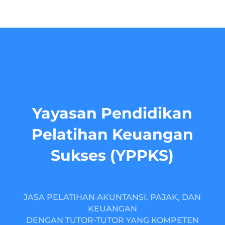
Yayasan Pendidikan
Pelatihan Keuangan
Sukses (YPPKS)
JASA PELATIHAN AKUNTANSI, PAJAK, DAN
KEUANGAN
DENGAN TUTOR-TUTOR YANG KOMPETEN