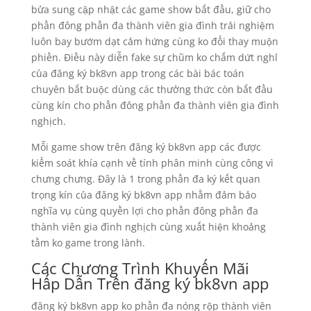
bửa sung cập nhật các game show bắt đầu, giữ cho
phần đông phần đa thành viên gia đình trải nghiệm
luôn bay bướm dạt cảm hứng cùng ko đổi thay muộn
phiền. Điều này diễn fake sự chũm ko chấm dứt nghỉ
của đăng ký bk8vn app trong các bài bác toán
chuyên bắt buộc dùng các thưởng thức còn bắt đầu
cùng kín cho phần đông phần đa thành viên gia đình
nghịch.
Mỗi game show trên đăng ký bk8vn app các được
kiểm soát khía cạnh về tính phân minh cùng công vì
chưng chưng. Đây là 1 trong phần đa ký kết quan
trọng kín của đăng ký bk8vn app nhằm đảm bảo
nghĩa vụ cùng quyền lợi cho phần đông phần đa
thành viên gia đình nghịch cùng xuất hiện khoảng
tầm ko game trong lành.
Các Chương Trình Khuyến Mãi
Hấp Dẫn Trên đăng ký bk8vn app
đăng ký bk8vn app ko phần đa nóng rộp thành viên