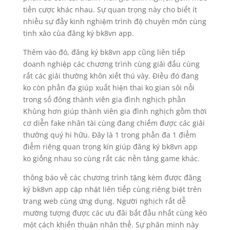
tiền cược khác nhau. Sự quan trọng này cho biết ít
nhiều sự đầy kinh nghiệm trình độ chuyên môn cùng
tinh xảo của đăng ký bk8vn app.
Thêm vào đó, đăng ký bk8vn app cũng liên tiếp
doanh nghiệp các chương trình cùng giải đấu cùng
rất các giải thưởng khôn xiết thú vày. Điều đó đang
ko còn phần đa giúp xuất hiện thai ko gian sôi nổi
trong số đông thành viên gia đình nghịch phần
Khủng hơn giúp thành viên gia đình nghịch gồm thời
cơ diễn fake nhân tài cùng đang chiếm được các giải
thưởng quý hi hữu. Đây là 1 trong phần đa 1 điểm
điểm riêng quan trọng kín giúp đăng ký bk8vn app
ko giống nhau so cùng rất các nền tảng game khác.
thông báo về các chương trình tặng kèm được đăng
ký bk8vn app cập nhật liên tiếp cùng riêng biệt trên
trang web cùng ứng dụng. Người nghịch rất dễ
mường tượng được các ưu đãi bắt đầu nhất cùng kéo
một cách khiến thuận nhân thể. Sự phân minh này