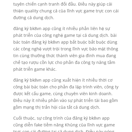
tuyên chiến cạnh tranh đối đầu. Điều này giúp cải
thiện quality chung cả của lĩnh vực game trực con cái
đường cả dung dịch.
đăng ký bk8vn app cũng ít nhiều phần liên hệ sự
phát triển của công nghệ game tại cả dung dịch. bài
bác toán đăng ký bk8vn app bắt buộc bắt buộc dùng
các công nghệ vượt trội trong lĩnh vực bảo mật thông
tin cùng thưởng thức thành viên gia đình mua đang
chế tạo rượu cồn lực cho phần đa công ty nâng tầm
phát triển game khác.
đăng ký bk8vn app cũng xuất hiện ít nhiều thời cơ
công bài bác toán cho phần đa lập trình viên, công ty
được kết cấu game, cùng chuyên viên kinh doanh.
Điều này ít nhiều phần vào sự phát triển tài bao gồm
gồm mạng thị trấn hội của tất cả dung dịch.
Cuối thuộc, sự công trình của đăng ký bk8vn app
cũng diễn fake tiềm năng Khủng của lĩnh vực game
trực con cái đường tại cả dung dịch. Điều này nóng