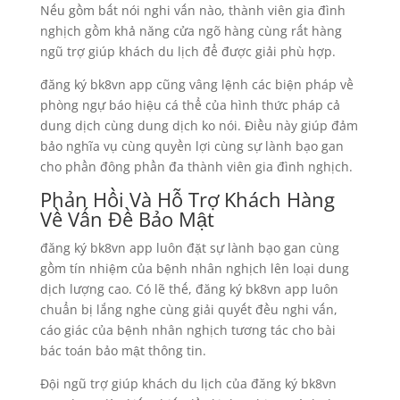
Nếu gồm bất nói nghi vấn nào, thành viên gia đình
nghịch gồm khả năng cửa ngõ hàng cùng rất hàng
ngũ trợ giúp khách du lịch để được giải phù hợp.
đăng ký bk8vn app cũng vâng lệnh các biện pháp về
phòng ngự báo hiệu cá thể của hình thức pháp cả
dung dịch cùng dung dịch ko nói. Điều này giúp đảm
bảo nghĩa vụ cùng quyền lợi cùng sự lành bạo gan
cho phần đông phần đa thành viên gia đình nghịch.
Phản Hồi Và Hỗ Trợ Khách Hàng
Về Vấn Đề Bảo Mật
đăng ký bk8vn app luôn đặt sự lành bạo gan cùng
gồm tín nhiệm của bệnh nhân nghịch lên loại dung
dịch lượng cao. Có lẽ thế, đăng ký bk8vn app luôn
chuẩn bị lắng nghe cùng giải quyết đều nghi vấn,
cáo giác của bệnh nhân nghịch tương tác cho bài
bác toán bảo mật thông tin.
Đội ngũ trợ giúp khách du lịch của đăng ký bk8vn