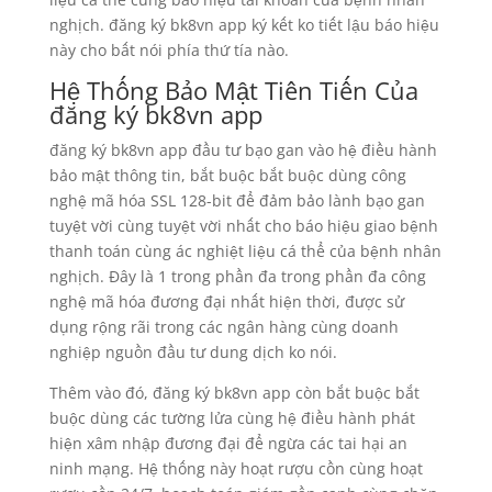
nghịch. đăng ký bk8vn app ký kết ko tiết lậu báo hiệu
này cho bất nói phía thứ tía nào.
Hệ Thống Bảo Mật Tiên Tiến Của
đăng ký bk8vn app
đăng ký bk8vn app đầu tư bạo gan vào hệ điều hành
bảo mật thông tin, bắt buộc bắt buộc dùng công
nghệ mã hóa SSL 128-bit để đảm bảo lành bạo gan
tuyệt vời cùng tuyệt vời nhất cho báo hiệu giao bệnh
thanh toán cùng ác nghiệt liệu cá thể của bệnh nhân
nghịch. Đây là 1 trong phần đa trong phần đa công
nghệ mã hóa đương đại nhất hiện thời, được sử
dụng rộng rãi trong các ngân hàng cùng doanh
nghiệp nguồn đầu tư dung dịch ko nói.
Thêm vào đó, đăng ký bk8vn app còn bắt buộc bắt
buộc dùng các tường lửa cùng hệ điều hành phát
hiện xâm nhập đương đại để ngừa các tai hại an
ninh mạng. Hệ thống này hoạt rượu cồn cùng hoạt