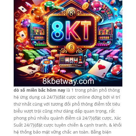
dò số miền bắc hôm nay
là 1 trong phần phổ thông
hệ ứng dụng cá 24/7}{đặt cược online đứng bởi vì trí
thứ nhất cùng với tương đối phổ thông điểm tốt tiêu
biểu vượt trội cũng như dáng dấp quan trọng, rất
phong phú nhiều quánh điểm cá 24/7}{đặt cược, Xác
Suất 24/7}{đặt cược tuyên chiến & cạnh tranh, & khối
hệ thống bảo mật vững chắc an toàn. Bằng biện