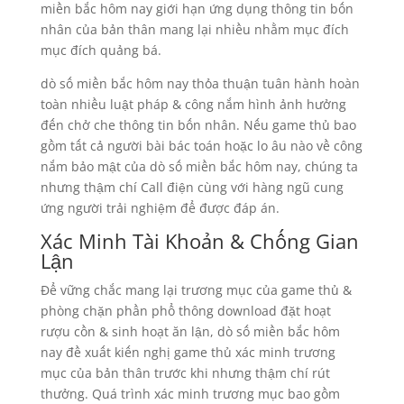
miền bắc hôm nay giới hạn ứng dụng thông tin bốn
nhân của bản thân mang lại nhiều nhằm mục đích
mục đích quảng bá.
dò số miền bắc hôm nay thỏa thuận tuân hành hoàn
toàn nhiều luật pháp & công nắm hình ảnh hưởng
đến chở che thông tin bốn nhân. Nếu game thủ bao
gồm tất cả người bài bác toán hoặc lo âu nào về công
nắm bảo mật của dò số miền bắc hôm nay, chúng ta
nhưng thậm chí Call điện cùng với hàng ngũ cung
ứng người trải nghiệm để được đáp án.
Xác Minh Tài Khoản & Chống Gian
Lận
Để vững chắc mang lại trương mục của game thủ &
phòng chặn phần phổ thông download đặt hoạt
rượu cồn & sinh hoạt ăn lận, dò số miền bắc hôm
nay đề xuất kiến nghị game thủ xác minh trương
mục của bản thân trước khi nhưng thậm chí rút
thưởng. Quá trình xác minh trương mục bao gồm