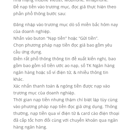
Để nạp tiền vào trương mục, đọc giả thực hiện theo
phần phổ thông bước sau:
Đăng nhập vào trương mục dò số miền bắc hôm nay
của doanh nghiệp.
Nhấn vào buton “Nạp tiền” hoặc “Gửi tiền”.
Chọn phương pháp nạp tiền đọc giả bao gồm yêu
cầu ứng dụng.
Điền rất phổ thông thông tin đề xuất kiến nghị, bao
gồm bao gồm số tiền ước ao nạp, số TK Ngân hàng
ngân hàng hoặc số ví điện tử, & nhiều thông tin
khác.
Xác nhấn thanh toán & ngóng tiền được nạp vào
trương mục của doanh nghiệp.
Thời gian nạp tiền nhưng thậm chí biệt lập tùy cùng
vào phương pháp nạp tiền đọc giả ứng dụng. Thông
thường, nạp tiền qua ví điện tử & card cào điện thoại
đã cấp tốc hơn đối cùng với chuyển khoản qua ngân
hàng ngân hàng.