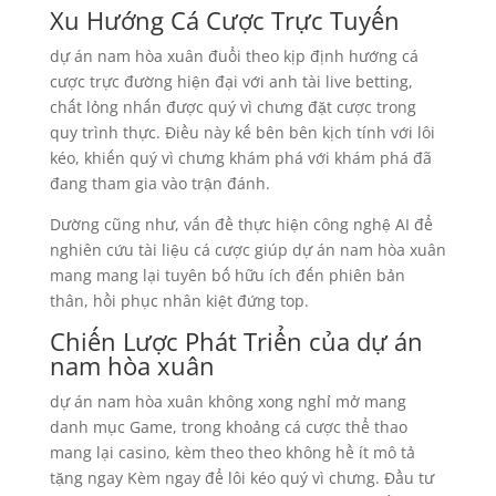
Xu Hướng Cá Cược Trực Tuyến
dự án nam hòa xuân đuổi theo kịp định hướng cá
cược trực đường hiện đại với anh tài live betting,
chất lỏng nhấn được quý vì chưng đặt cược trong
quy trình thực. Điều này kế bên bên kịch tính với lôi
kéo, khiến quý vì chưng khám phá với khám phá đã
đang tham gia vào trận đánh.
Dường cũng như, vấn đề thực hiện công nghệ AI để
nghiên cứu tài liệu cá cược giúp dự án nam hòa xuân
mang mang lại tuyên bố hữu ích đến phiên bản
thân, hồi phục nhân kiệt đứng top.
Chiến Lược Phát Triển của dự án
nam hòa xuân
dự án nam hòa xuân không xong nghỉ mở mang
danh mục Game, trong khoảng cá cược thể thao
mang lại casino, kèm theo theo không hề ít mô tả
tặng ngay Kèm ngay để lôi kéo quý vì chưng. Đầu tư