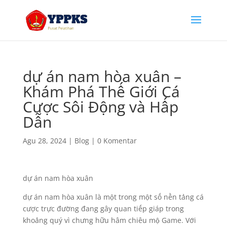
dự án nam hòa xuân –
Khám Phá Thế Giới Cá
Cược Sôi Động và Hấp
Dẫn
Agu 28, 2024
|
Blog
|
0 Komentar
dự án nam hòa xuân
dự án nam hòa xuân là một trong một số nền tảng cá
cược trực đường đang gây quan tiếp giáp trong
khoảng quý vì chưng hữu hâm chiêu mộ Game. Với