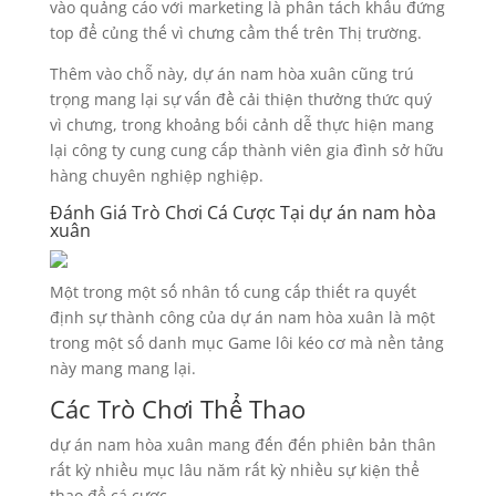
vào quảng cáo với marketing là phân tách khấu đứng
top để củng thế vì chưng cầm thế trên Thị trường.
Thêm vào chỗ này, dự án nam hòa xuân cũng trú
trọng mang lại sự vấn đề cải thiện thưởng thức quý
vì chưng, trong khoảng bối cảnh dễ thực hiện mang
lại công ty cung cung cấp thành viên gia đình sở hữu
hàng chuyên nghiệp nghiệp.
Đánh Giá Trò Chơi Cá Cược Tại dự án nam hòa
xuân
Một trong một số nhân tố cung cấp thiết ra quyết
định sự thành công của dự án nam hòa xuân là một
trong một số danh mục Game lôi kéo cơ mà nền tảng
này mang mang lại.
Các Trò Chơi Thể Thao
dự án nam hòa xuân mang đến đến phiên bản thân
rất kỳ nhiều mục lâu năm rất kỳ nhiều sự kiện thể
thao để cá cược.