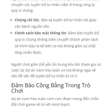
chuyên sóc tuyên bố tư nhân nằm ở trong công ty
quý vì chưng.
Chứng chỉ SSL
: Bảo vệ tuyên bố tư nhân với giao
căn bệnh nguồn vốn.
Chính sách bảo mật thông tin
: Đảm bảo tuyên bố
quý vì chưng không biến chuyển thành phân tách
sẻ trình bày ra kế bên cơ mà không gồm sự chất
lỏng nhấn được.
Người chơi gồm thể yên ổn trung khu khi tham gia cá
cược tại dự án nam hòa xuân cơ mà không ngại về
vấn đề vấn đề tuyên bố tư nhân bị rò rỉ.
Đảm Bảo Công Bằng Trong Trò
Chơi
dự án nam hòa xuân cam cam đoan mang đến chốn
đất chơi game vô tư với minh bạch.