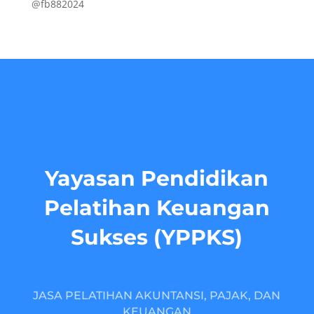
@fb882024
Yayasan Pendidikan
Pelatihan Keuangan
Sukses (YPPKS)
JASA PELATIHAN AKUNTANSI, PAJAK, DAN
KEUANGAN