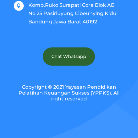
Komp.Ruko Surapati Core Blok AB

No.25 Pasirluyung Cibeunying Kidul
Bandung Jawa Barat 40192
Chat Whatsapp
Copyright © 2021 Yayasan Pendidikan
Pelatihan Keuangan Sukses (YPPKS). All
right reserved