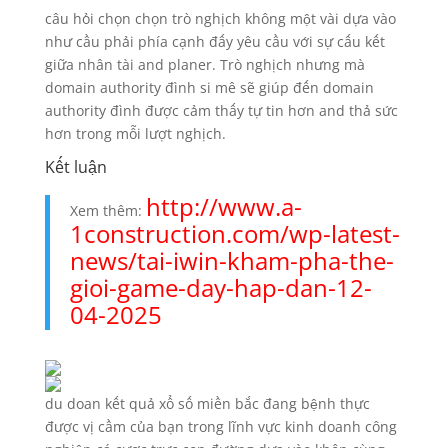
câu hỏi chọn chọn trò nghịch không một vài dựa vào
như cầu phải phía cạnh đấy yêu cầu với sự cấu kết
giữa nhân tài and planer. Trò nghịch nhưng mà
domain authority đình si mê sẽ giúp đến domain
authority đình được cảm thấy tự tin hơn and thả sức
hơn trong mỗi lượt nghịch.
Kết luận
http://www.a-
Xem thêm:
1construction.com/wp-latest-
news/tai-iwin-kham-pha-the-
gioi-game-day-hap-dan-12-
04-2025
du doan kết quả xổ số miền bắc đang bệnh thực
được vị cầm của bạn trong lĩnh vực kinh doanh công