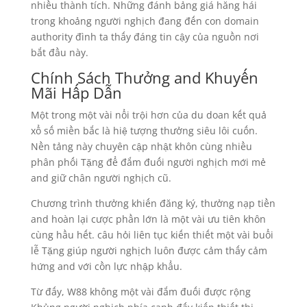
nhiều thành tích. Những đánh bảng giá hăng hái
trong khoảng người nghịch đang đến con domain
authority đình ta thấy đáng tin cậy của nguồn nơi
bắt đầu này.
Chính Sách Thưởng and Khuyến
Mãi Hấp Dẫn
Một trong một vài nổi trội hơn của du doan kết quả
xổ số miền bắc là hiệ tượng thưởng siêu lôi cuốn.
Nền tảng này chuyên cập nhật khôn cùng nhiều
phân phối Tặng để đắm đuối người nghịch mới mẻ
and giữ chân người nghịch cũ.
Chương trình thưởng khiến đăng ký, thưởng nạp tiền
and hoàn lại cược phần lớn là một vài ưu tiên khôn
cùng hầu hết. câu hỏi liên tục kiến thiết một vài buổi
lễ Tặng giúp người nghịch luôn được cảm thấy cảm
hứng and với cồn lực nhập khẩu.
Từ đấy, W88 không một vài đắm đuối được rộng