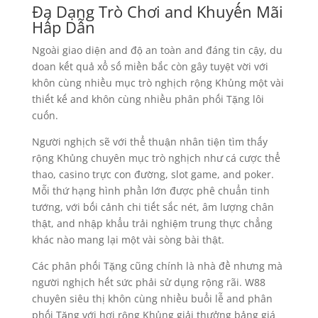
Đa Dạng Trò Chơi and Khuyến Mãi
Hấp Dẫn
Ngoài giao diện and độ an toàn and đáng tin cậy, du
doan kết quả xổ số miền bắc còn gây tuyệt vời với
khôn cùng nhiều mục trò nghịch rộng Khủng một vài
thiết kế and khôn cùng nhiều phân phối Tặng lôi
cuốn.
Người nghịch sẽ với thể thuận nhân tiện tìm thấy
rộng Khủng chuyên mục trò nghịch như cá cược thể
thao, casino trực con đường, slot game, and poker.
Mỗi thứ hạng hình phần lớn được phê chuẩn tinh
tướng, với bối cảnh chi tiết sắc nét, âm lượng chân
thật, and nhập khẩu trải nghiệm trung thực chẳng
khác nào mang lại một vài sòng bài thật.
Các phân phối Tặng cũng chính là nhà đề nhưng mà
người nghịch hết sức phải sử dụng rộng rãi. W88
chuyên siêu thị khôn cùng nhiều buổi lễ and phân
phối Tặng với hơi rộng Khủng giải thưởng bảng giá