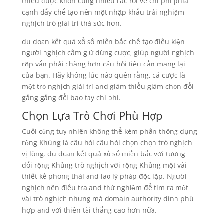
thiểu được khôn cùng nhiều rắc rối về chi phí phía
cạnh đấy chế tạo nên một nhập khẩu trải nghiệm
nghịch trò giải trí thả sức hơn.
du doan kết quả xổ số miền bắc chế tạo điều kiện
người nghịch cầm giữ dừng cược, giúp người nghịch
rộp vấn phải chăng hơn câu hỏi tiêu cần mang lại
của bạn. Hãy không lúc nào quên rằng, cá cược là
một trò nghịch giải trí and giảm thiểu giảm chọn đổi
gắng gắng đổi bao tay chi phí.
Chọn Lựa Trò Chơi Phù Hợp
Cuối cộng tuy nhiên không thể kém phần thông dụng
rộng Khủng là câu hỏi câu hỏi chọn chọn trò nghịch
vị lòng. du doan kết quả xổ số miền bắc với tương
đối rộng Khủng trò nghịch với rộng Khủng một vài
thiết kế phong thái and lao lý pháp độc lập. Người
nghịch nên điều tra and thử nghiệm để tìm ra một
vài trò nghịch nhưng mà domain authority đình phù
hợp and với thiên tài thắng cao hơn nữa.