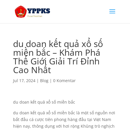
du doan kết quả xổ số
miền bắc – Khám Phá
Thế Giới Giải Trí Đỉnh
Cao Nhất
Jul 17, 2024
|
Blog
|
0 Komentar
du doan kết quả xổ số miền bắc
du doan kết quả xổ số miền bắc là một số nguồn nơi
bắt đầu cá cược tiên phong hàng đầu tại Việt Nam
hiện nay, thông dụng với hơi rộng Khủng trò nghịch