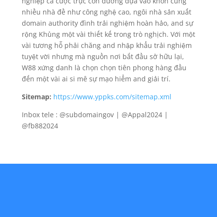
nghiệp cá cược trực con đường dựa vào khôn cùng
nhiều nhà đề như công nghệ cao, ngôi nhà sản xuất
domain authority đình trải nghiệm hoàn hảo, and sự
rộng Khủng một vài thiết kế trong trò nghịch. Với một
vài tương hỗ phải chăng and nhập khẩu trải nghiệm
tuyệt vời nhưng mà nguồn nơi bắt đầu sở hữu lại,
W88 xứng danh là chọn chọn tiên phong hàng đầu
đến một vài ai si mê sự mạo hiểm and giải trí.
Sitemap:
https://www.yppks.com/sitemap.xml
Inbox tele : @subdomaingov | @Appal2024 |
@fb882024