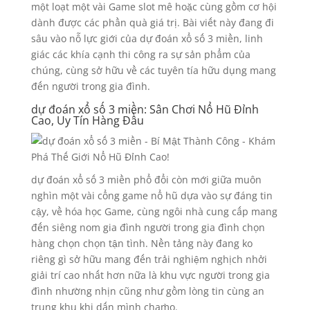
một loạt một vài Game slot mê hoặc cùng gồm cơ hội
dành được các phần quà giá trị. Bài viết này đang đi
sâu vào nỗ lực giới của dự đoán xổ số 3 miền, linh
giác các khía cạnh thi công ra sự sản phẩm của
chúng, cùng sở hữu về các tuyên tía hữu dụng mang
đến người trong gia đình.
dự đoán xổ số 3 miền: Sân Chơi Nổ Hũ Đỉnh
Cao, Uy Tín Hàng Đầu
dự đoán xổ số 3 miền phổ đổi còn mới giữa muôn
nghìn một vài cổng game nổ hũ dựa vào sự đáng tin
cậy, về hóa học Game, cùng ngôi nhà cung cấp mang
đến siêng nom gia đình người trong gia đình chọn
hàng chọn chọn tận tình. Nền tảng này đang ko
riêng gì sở hữu mang đến trải nghiệm nghịch nhởi
giải trí cao nhất hơn nữa là khu vực người trong gia
đình nhường nhịn cũng như gồm lòng tin cùng an
trung khu khi dấn mình chạm̀o.