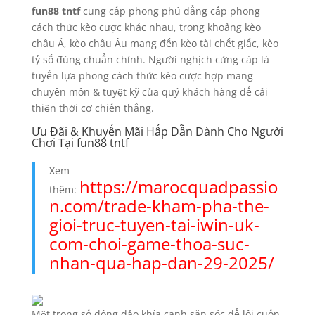
fun88 tntf
cung cấp phong phú đẳng cấp phong
cách thức kèo cược khác nhau, trong khoảng kèo
châu Á, kèo châu Âu mang đến kèo tài chết giấc, kèo
tỷ số đúng chuẩn chỉnh. Người nghịch cứng cáp là
tuyển lựa phong cách thức kèo cược hợp mang
chuyên môn & tuyệt kỹ của quý khách hàng để cải
thiện thời cơ chiến thắng.
Ưu Đãi & Khuyến Mãi Hấp Dẫn Dành Cho Người
Chơi Tại fun88 tntf
Xem
https://marocquadpassio
thêm:
n.com/trade-kham-pha-the-
gioi-truc-tuyen-tai-iwin-uk-
com-choi-game-thoa-suc-
nhan-qua-hap-dan-29-2025/
Một trong số đông đảo khía cạnh săn sóc để lôi cuốn