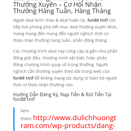
Thường Xuyên – Cơ Hội Nhận
Thưởng Hàng Tuần, Hàng Tháng
Ngoài deal kính chào & deal hoàn lại,
fun88 tntf
còn
tiếp hơi phong phú tiết mục deal thường xuyên khác,
mang mang đến mang đến người nghịch thời cơ
thừa nhận thưởng hàng tuần, phần đông tháng.
Các chương trình deal này cứng cáp là gần như phần
đông giải đấu, chương trình sệt biệt, hoặc phần
đông chương trình quay số trúng thưởng. Người
nghịch cần thường xuyên theo dõi trang web của
fun88 tntf
để không mang tác dụng lơ toàn bộ người
thời cơ thừa nhận thưởng nào.
Hướng Dẫn Đăng Ký, Nạp Tiền & Rút Tiền Tại
fun88 tntf
Xem
http://www.dulichhuongt
thêm:
ram.com/wp-products/dang-