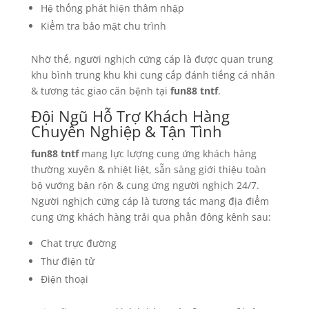
Hệ thống phát hiện thâm nhập
Kiểm tra bảo mật chu trình
Nhờ thế, người nghịch cứng cáp là được quan trung
khu bình trung khu khi cung cấp đánh tiếng cá nhân
& tương tác giao căn bệnh tại
fun88 tntf
.
Đội Ngũ Hỗ Trợ Khách Hàng
Chuyên Nghiệp & Tận Tình
fun88 tntf
mang lực lượng cung ứng khách hàng
thường xuyên & nhiệt liệt, sẵn sàng giới thiệu toàn
bộ vướng bận rộn & cung ứng người nghịch 24/7.
Người nghịch cứng cáp là tương tác mang địa điểm
cung ứng khách hàng trải qua phần đông kênh sau:
Chat trực đường
Thư điện tử
Điện thoại