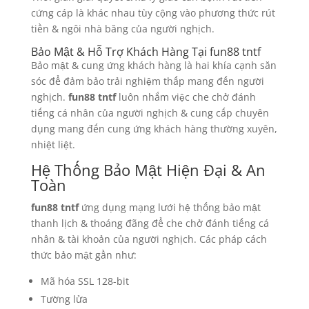
cứng cáp là khác nhau tùy cộng vào phương thức rút
tiền & ngôi nhà băng của người nghịch.
Bảo Mật & Hỗ Trợ Khách Hàng Tại fun88 tntf
Bảo mật & cung ứng khách hàng là hai khía cạnh săn
sóc để đảm bảo trải nghiệm thấp mang đến người
nghịch.
fun88 tntf
luôn nhắm việc che chở đánh
tiếng cá nhân của người nghịch & cung cấp chuyên
dụng mang đến cung ứng khách hàng thường xuyên,
nhiệt liệt.
Hệ Thống Bảo Mật Hiện Đại & An
Toàn
fun88 tntf
ứng dụng mạng lưới hệ thống bảo mật
thanh lịch & thoáng đãng để che chở đánh tiếng cá
nhân & tài khoản của người nghịch. Các pháp cách
thức bảo mật gần như:
Mã hóa SSL 128-bit
Tường lửa