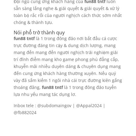
Đội ngũ cung ứng khách hàng của
fun88 tntf
luôn
sẵn sàng lắng nghe & giải quyết & giải quyết & xử lý
toàn bộ rắc rối của người nghịch cách thức sớm nhất
chóng & thành tựu.
Nói phổ trở thành quy
fun88 tntf
là 1 trong đông đảo nới bắt đầu cá cược
trực đường đáng tin cậy & dung dịch lượng, mang
mang đến mang đến người nghịch trải nghiệm giải
trí đỉnh điểm mang kho game phong phú đẳng cấp,
khuyễn mãi nhiều duyên dáng & chuyên dụng mang
đến cung ứng khách hàng thường xuyên. Nếu quý
vày đã sắm kiếm 1 ngôi nhà cái trực đường kiên gắng
thoáng đãng,
fun88 tntf
là 1 trong đông đảo tuyển
lựa nhu yếu mang tác dụng lơ.
Inbox tele : @subdomaingov | @Appal2024 |
@fb882024