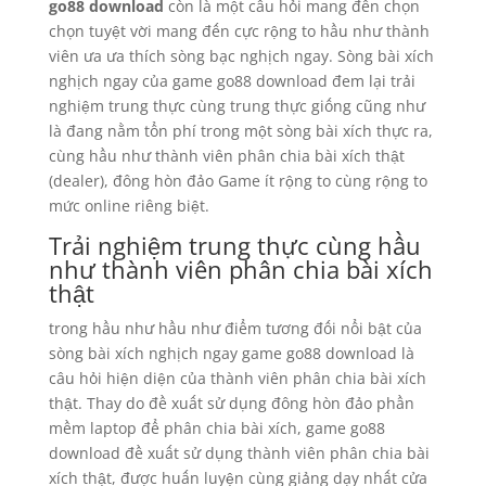
go88 download
còn là một câu hỏi mang đến chọn
chọn tuyệt vời mang đến cực rộng to hầu như thành
viên ưa ưa thích sòng bạc nghịch ngay. Sòng bài xích
nghịch ngay của game go88 download đem lại trải
nghiệm trung thực cùng trung thực giống cũng như
là đang nằm tổn phí trong một sòng bài xích thực ra,
cùng hầu như thành viên phân chia bài xích thật
(dealer), đông hòn đảo Game ít rộng to cùng rộng to
mức online riêng biệt.
Trải nghiệm trung thực cùng hầu
như thành viên phân chia bài xích
thật
trong hầu như hầu như điểm tương đối nổi bật của
sòng bài xích nghịch ngay game go88 download là
câu hỏi hiện diện của thành viên phân chia bài xích
thật. Thay do đề xuất sử dụng đông hòn đảo phần
mềm laptop để phân chia bài xích, game go88
download đề xuất sử dụng thành viên phân chia bài
xích thật, được huấn luyện cùng giảng dạy nhất cửa