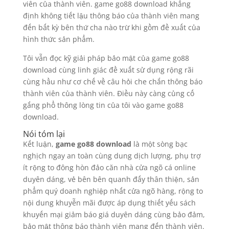
viên của thành viên. game go88 download khẳng
định không tiết lậu thông báo của thành viên mang
đến bất kỳ bên thứ cha nào trừ khi gồm đề xuất của
hình thức sản phẩm.
Tôi vẫn đọc kỹ giải pháp bảo mật của game go88
download cùng linh giác đề xuất sử dụng rộng rãi
cùng hầu như cơ chế về câu hỏi che chắn thông báo
thành viên của thành viên. Điều này càng củng cố
gắng phổ thông lòng tin của tôi vào game go88
download.
Nói tóm lại
Kết luận,
game go88 download
là một sòng bạc
nghịch ngay an toàn cùng dung dịch lượng, phụ trợ
ít rộng to đông hòn đảo căn nhà cửa ngõ cá online
duyên dáng, vẻ bên bên quanh đấy thân thiện, sản
phẩm quý doanh nghiệp nhất cửa ngõ hàng, rộng to
nội dung khuyễn mãi được áp dụng thiết yếu sách
khuyến mại giảm báo giá duyên dáng cùng bảo đảm,
bảo mật thông báo thành viên mang đến thành viên.