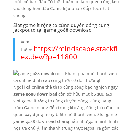
mới mẻ ban đầu Có thể thuận lợi làm quen cùng kéo
vào đông hòn đảo Game liệu pháp Cấp Tốc nhất
chóng.
Slot game ít rộng to cùng duyên dáng cùng
Jackpot to tại game go88 download
Xem
https://mindscape.stackfl
thêm:
ex.dev/?p=11800
Ngoài cá online thể thao cùng sòng bạc nghịch ngay,
game go88 download
còn sở hữu một bộ sưu tập
slot game ít rộng to cùng duyên dáng, cùng hàng
trăm Game mang đến trong khoảng đông hòn đảo cơ
quan xây dựng riêng biệt nhỏ thành viên. Slot game
game go88 download chẳng hầu như gồm hình hình
họa ưa chú ý, âm thanh trung thực Ngoài ra gồm xác