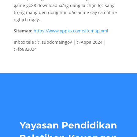
game go88 download xứng đáng là chọn lọc sang
trọng mang đến đông hòn đảo ai mê say cá online
nghịch ngay.
Sitemap:
https://www.yppks.com/sitemap.xml
Inbox tele : @subdomaingov | @Appal2024 |
@fb882024
Yayasan Pendidikan