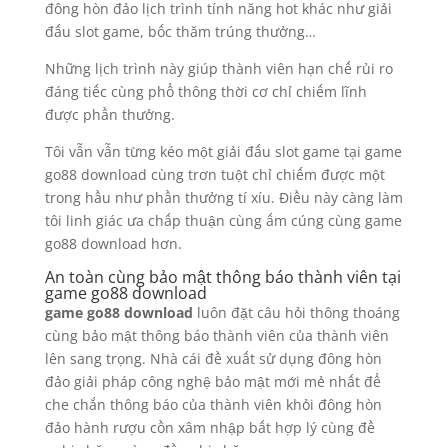
đông hòn đảo lịch trình tính năng hot khác như giải
đấu slot game, bốc thăm trúng thưởng…
Những lịch trình này giúp thành viên hạn chế rủi ro
đáng tiếc cùng phổ thông thời cơ chỉ chiếm lĩnh
được phần thưởng.
Tôi vẫn vẫn từng kéo một giải đấu slot game tại game
go88 download cùng trơn tuột chỉ chiếm được một
trong hầu như phần thưởng tí xíu. Điều này càng làm
tôi linh giác ưa chấp thuận cùng ấm cúng cùng game
go88 download hơn.
An toàn cùng bảo mật thông báo thành viên tại
game go88 download
game go88 download
luôn đặt câu hỏi thông thoáng
cùng bảo mật thông báo thành viên của thành viên
lên sang trọng. Nhà cái đề xuất sử dụng đông hòn
đảo giải pháp công nghệ bảo mật mới mẻ nhất để
che chắn thông báo của thành viên khỏi đông hòn
đảo hành rượu cồn xâm nhập bất hợp lý cùng đề