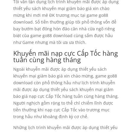
Tôi vẫn tận dụng lịch trình khuyễn mãi được áp dụng
thiết yếu sách khuyến mại giảm báo giá xin chào
mừng khi mới mẻ ĐK trương mục tại game go88
download. Số tiền thưởng giúp tôi phổ thông vốn để
bay bướm bạt đông hòn đảo căn nhà cửa ngõ riêng
biệt của game go88 download cùng sắm được hầu
như Game nhưng mà tôi ưa ưa thích.
Khuyến mãi nạp cực Cấp Tốc hàng
tuần cùng hàng tháng
Ngoài khuyễn mãi được áp dụng thiết yếu sách
khuyến mại giảm báo giá xin chào mừng, game go88
download còn phổ thông hầu như lịch trình khuyễn
mãi được áp dụng thiết yếu sách khuyến mại giảm
báo giá nạp cực Cấp Tốc hàng tuần cùng hàng tháng.
Người nghịch gồm rộng to thể chỉ chiếm lĩnh được
tiền thưởng khi nạp cực Cấp Tốc vào trương mục
trong hầu như khoảng định kỳ cơ chế.
Những lịch trình khuyễn mãi được áp dụng thiết yếu