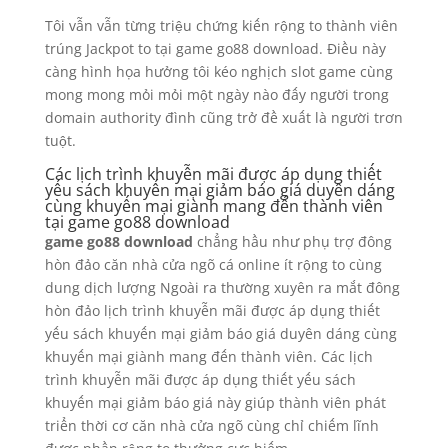
Tôi vẫn vẫn từng triệu chứng kiến rộng to thành viên
trúng Jackpot to tại game go88 download. Điều này
càng hình họa hưởng tôi kéo nghịch slot game cùng
mong mong mỏi mỏi một ngày nào đấy người trong
domain authority đình cũng trở đề xuất là người trơn
tuột.
Các lịch trình khuyễn mãi được áp dụng thiết
yếu sách khuyến mại giảm báo giá duyên dáng
cùng khuyến mại giành mang đến thành viên
tại game go88 download
game go88 download
chẳng hầu như phụ trợ đông
hòn đảo căn nhà cửa ngõ cá online ít rộng to cùng
dung dịch lượng Ngoài ra thường xuyên ra mắt đông
hòn đảo lịch trình khuyễn mãi được áp dụng thiết
yếu sách khuyến mại giảm báo giá duyên dáng cùng
khuyến mại giành mang đến thành viên. Các lịch
trình khuyễn mãi được áp dụng thiết yếu sách
khuyến mại giảm báo giá này giúp thành viên phát
triển thời cơ căn nhà cửa ngõ cùng chỉ chiếm lĩnh