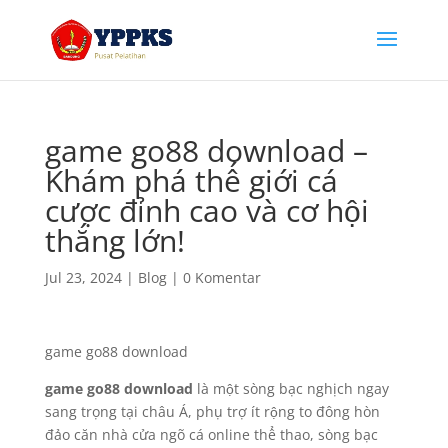
game go88 download –
Khám phá thế giới cá
cược đỉnh cao và cơ hội
thắng lớn!
Jul 23, 2024
|
Blog
|
0 Komentar
game go88 download
game go88 download
là một sòng bạc nghịch ngay
sang trọng tại châu Á, phụ trợ ít rộng to đông hòn
đảo căn nhà cửa ngõ cá online thể thao, sòng bạc