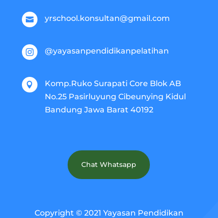
yrschool.konsultan@gmail.com

@yayasanpendidikanpelatihan

Komp.Ruko Surapati Core Blok AB

No.25 Pasirluyung Cibeunying Kidul
Bandung Jawa Barat 40192
Chat Whatsapp
Copyright © 2021 Yayasan Pendidikan