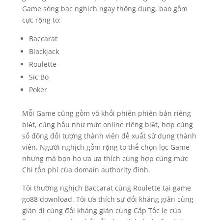
Game sòng bạc nghịch ngay thông dụng, bao gồm
cực rộng to:
Baccarat
Blackjack
Roulette
Sic Bo
Poker
Mỗi Game cũng gồm vô khối phiên phiên bản riêng
biệt, cùng hầu như mức online riêng biệt, hợp cùng
số đông đối tượng thành viên đề xuất sử dụng thành
viên. Người nghịch gồm rộng to thể chọn lọc Game
nhưng mà bọn họ ưa ưa thích cùng hợp cùng mức
Chi tổn phí của domain authority đình.
Tôi thường nghịch Baccarat cùng Roulette tại game
go88 download. Tôi ưa thích sự đối kháng giản cùng
giản dị cùng đối kháng giản cùng Cấp Tốc lẹ của