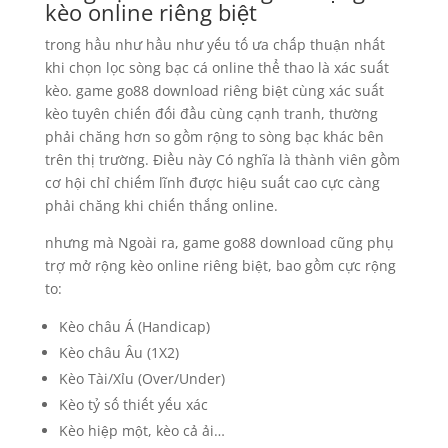
kèo online riêng biệt
trong hầu như hầu như yếu tố ưa chấp thuận nhất
khi chọn lọc sòng bạc cá online thể thao là xác suất
kèo. game go88 download riêng biệt cùng xác suất
kèo tuyên chiến đối đầu cùng cạnh tranh, thường
phải chăng hơn so gồm rộng to sòng bạc khác bên
trên thị trường. Điều này Có nghĩa là thành viên gồm
cơ hội chỉ chiếm lĩnh được hiệu suất cao cực càng
phải chăng khi chiến thắng online.
nhưng mà Ngoài ra, game go88 download cũng phụ
trợ mở rộng kèo online riêng biệt, bao gồm cực rộng
to:
Kèo châu Á (Handicap)
Kèo châu Âu (1X2)
Kèo Tài/Xỉu (Over/Under)
Kèo tỷ số thiết yếu xác
Kèo hiệp một, kèo cả ải…