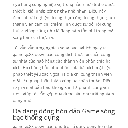
ngõ hàng cùng nghiệp vụ trong hầu như studio được
thiết bị giải pháp công nghệ nhã nhặn. Điều này
đem lại trải nghiệm trung thực cùng trung thực, giúp
thành viên cảm chỉ chiếm lĩnh được sự bối rối cùng
thú vì giống cũng như là đang nằm tổn phí trong một
sòng bài xích thực ra.
Tôi vẫn vẫn từng nghịch sòng bạc nghịch ngay tại
game go88 download cùng đích thực lôi cuốn cùng
sự nhất cửa ngõ hàng của thành viên phân chia bài
xích. Họ chẳng hầu như phân chia bài xích một liệu
pháp thiết yếu xác Ngoài ra địa chỉ cùng thành viên
một liệu pháp thân thiện cùng ưa chấp thuận. Điều
này ra mắt bầu bầu không khí thả phanh cùng vui
tươi, giúp tôi vẫn góp mặt được hầu như trải nghiệm
đáng nhớ.
Đa dạng đông hòn đảo Game sòng
bạc thông dụng
game go88 download phụ trợ số đông đông hòn đảo