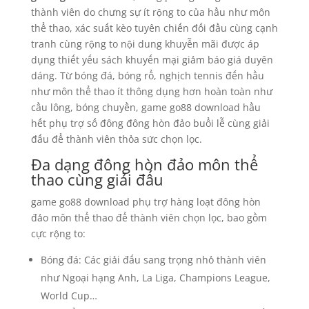
thành viên do chưng sự ít rộng to của hầu như môn
thể thao, xác suất kèo tuyên chiến đối đầu cùng cạnh
tranh cùng rộng to nội dung khuyễn mãi được áp
dụng thiết yếu sách khuyến mại giảm báo giá duyên
dáng. Từ bóng đá, bóng rổ, nghịch tennis đến hầu
như môn thể thao ít thông dụng hơn hoàn toàn như
cầu lông, bóng chuyền, game go88 download hầu
hết phụ trợ số đông đông hòn đảo buổi lễ cùng giải
đấu để thành viên thỏa sức chọn lọc.
Đa dạng đông hòn đảo môn thể
thao cùng giải đấu
game go88 download phụ trợ hàng loạt đông hòn
đảo môn thể thao để thành viên chọn lọc, bao gồm
cực rộng to:
Bóng đá: Các giải đấu sang trọng nhỏ thành viên
như Ngoại hạng Anh, La Liga, Champions League,
World Cup…