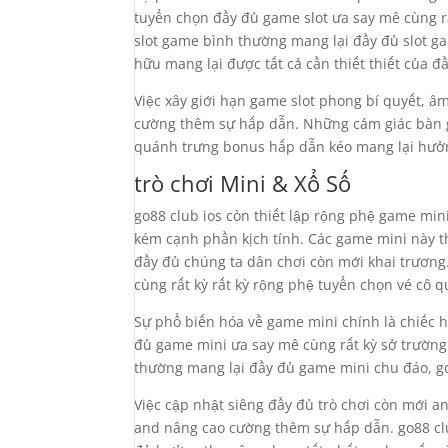
tuyển chọn đầy đủ game slot ưa say mê cùng rấ
slot game bình thường mang lại đầy đủ slot ga
hữu mang lại được tất cả cần thiết thiết của đ
Việc xây giới hạn game slot phong bí quyết, 
cường thêm sự hấp dẫn. Những cảm giác bàn g
quánh trưng bonus hấp dẫn kéo mang lại hưởng
trò chơi Mini & Xổ Số
go88 club ios còn thiết lập rộng phệ game min
kém cạnh phần kịch tính. Các game mini này t
đầy đủ chúng ta dân chơi còn mới khai trương.
cùng rất kỳ rất kỳ rộng phệ tuyển chọn vé cô q
Sự phổ biến hóa về game mini chính là chiếc 
đủ game mini ưa say mê cùng rất kỳ sở trường 
thường mang lại đầy đủ game mini chu đáo, go8
Việc cập nhật siêng đầy đủ trò chơi còn mới a
and nâng cao cường thêm sự hấp dẫn. go88 club