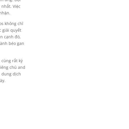
 nhất. Việc
 nhận.
os không chỉ
c giải quyết
ên cạnh đó,
lành béo gan
 cùng rất kỳ
 siêng chú and
i dung dịch
ày.