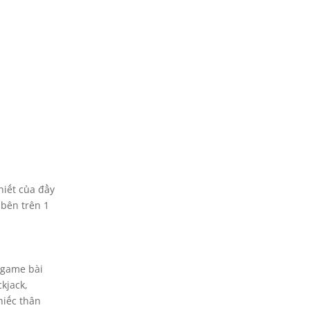
hiết của đầy
 bên trên 1
 game bài
kjack,
hiếc thân