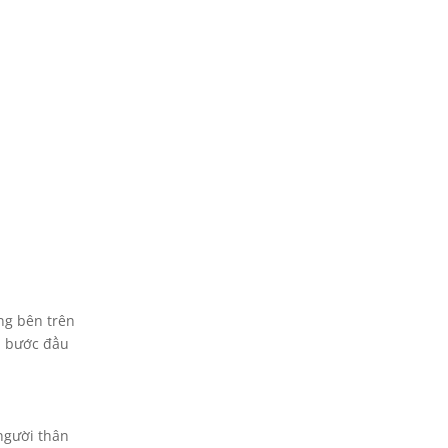
ng bên trên
ời bước đầu
 người thân