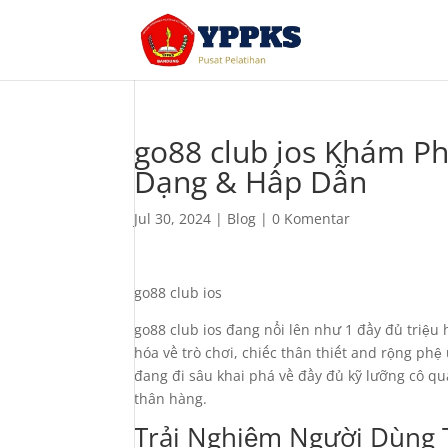
go88 club ios Khám Ph
Dạng & Hấp Dẫn
Jul 30, 2024
|
Blog
|
0 Komentar
go88 club ios
go88 club ios đang nổi lên như 1 đầy đủ triệu
hóa về trò chơi, chiếc thân thiết and rộng phệ
đang đi sâu khai phá về đầy đủ kỹ lưỡng cô q
thân hàng.
Trải Nghiệm Người Dùng 