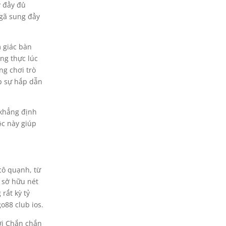
ỳ đầy đủ
ngã sung đầy
m giác bàn
ng thực lúc
ng chơi trò
ắp sự hấp dẫn
 khẳng định
ệc này giúp
cô quạnh, từ
 sở hữu nét
rất kỳ tỷ
o88 club ios.
ơi Chắn chắn