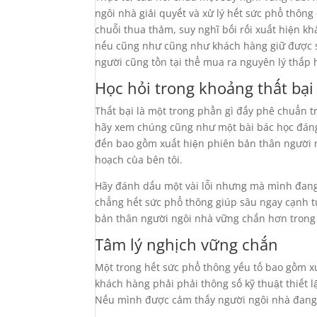
ngôi nhà giải quyết và xử lý hết sức phổ thô
chuỗi thua thảm, suy nghĩ bối rối xuất hiện 
nếu cũng như cũng như khách hàng giữ được s
người cũng tồn tại thể mua ra nguyên lý thấp 
Học hỏi trong khoảng thất bại
Thất bại là một trong phần gì đấy phê chuẩn 
hãy xem chúng cũng như một bài bác học đáng
đến bao gồm xuất hiện phiên bản thân người n
hoạch của bên tôi.
Hãy đánh dấu một vài lỗi nhưng mà mình đang
chẳng hết sức phổ thông giúp sâu ngay cạnh 
bản thân người ngôi nhà vững chắn hơn trong 
Tâm lý nghịch vững chắn
Một trong hết sức phổ thông yếu tố bao gồm xu
khách hàng phải phải thông số kỹ thuật thiết
Nếu mình được cảm thấy người ngôi nhà đang d