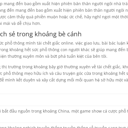
úp mang đến bao gồm xuất hiện phiên bản thân người ngôi nhà tr
mang đến mang đến bao gồm xuất hiện phiên bản thân người ngôi n
 được cảm thấy quá phiền muộn hoặc ức chế, hãy nghỉ ngơi một thời
ải mái và dễ chịu hơn.
ách sẻ trong khoảng bè cánh
sức phổ thông mình tài chết giấc online. việc giao lưu, bài bác luận
ẻ trong khoảng hết sức phổ thông con người khác sẽ giúp mang đến
iện thường xuyên môn và bứt phá tuấn kiệt của bên tôi.
thị trường trong khoảng bây giờ thường xuyên về tài chết giấc, k
ức phổ thông mẹo hữu ích và câu truyện góc cửa trong khoảng hết 
để mình kết duyên và xây cất dựng mối mối quan hệ sở hữu một và
nơi bắt đầu nguồn trong khoảng China, một game show cá cược phổ
ong khoảng nghịch truyền thống truyền thống cổ truyền sang trực