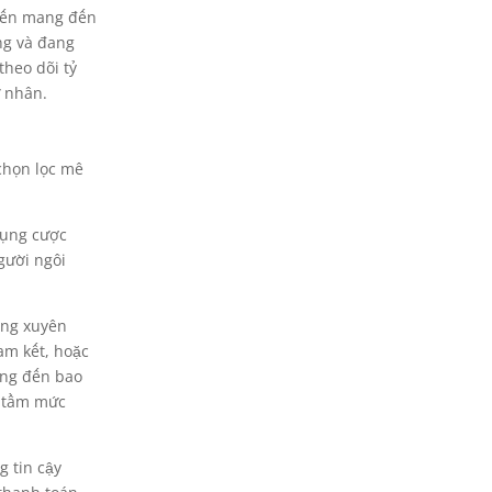
 đến mang đến
ang và đang
theo dõi tỷ
ư nhân.
chọn lọc mê
dụng cược
gười ngôi
ường xuyên
am kết, hoặc
ang đến bao
ở tầm mức
 tin cậy