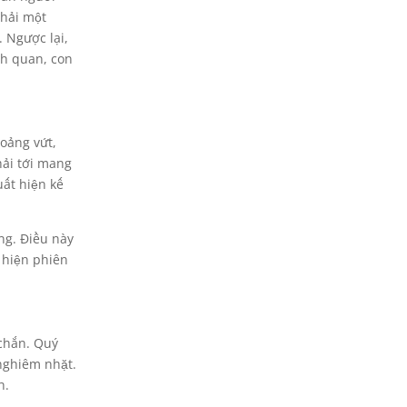
phải một
 Ngược lại,
ch quan, con
oảng vứt,
ải tới mang
uất hiện kế
ng. Điều này
 hiện phiên
 chắn. Quý
 nghiêm nhặt.
h.