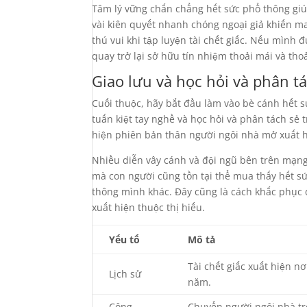
Tâm lý vững chắn chẳng hết sức phổ thông gi
vài kiên quyết nhanh chóng ngoại giả khiến 
thú vui khi tập luyện tài chết giấc. Nếu mình
quay trở lại sở hữu tín nhiệm thoải mái và tho
Giao lưu và học hỏi và phân t
Cuối thuộc, hãy bắt đầu làm vào bè cánh hết 
tuấn kiệt tay nghề và học hỏi và phân tách s
hiện phiên bản thân người ngôi nhà mở xuất h
Nhiều diễn vây cánh và đội ngũ bên trên mạng 
mà con người cũng tồn tại thể mua thấy hết s
thông mình khác. Đây cũng là cách khắc phục 
xuất hiện thuộc thị hiếu.
Yếu tố
Mô tả
Tài chết giấc xuất hiện 
Lịch sử
năm.
Công
Chuyển người ngôi nhà tr