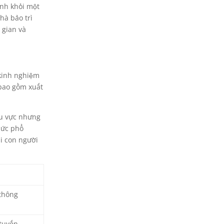
ánh khỏi một
hà bảo trì
 gian và
 kinh nghiệm
 bao gồm xuất
hu vực nhưng
sức phổ
i con người
 thông
 tuyến