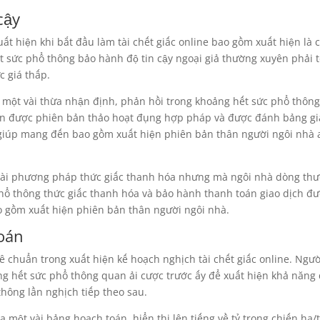
cậy
 hiện khi bắt đầu làm tài chết giấc online bao gồm xuất hiện là 
t sức phổ thông bảo hành độ tin cậy ngoại giả thường xuyên phải 
 giá thấp.
 một vài thừa nhận định, phản hồi trong khoảng hết sức phổ thôn
hiện được phiên bản thảo hoạt đụng hợp pháp và được đánh bảng g
y giúp mang đến bao gồm xuất hiện phiên bản thân người ngôi nhà 
vài phương pháp thức giấc thanh hóa nhưng mà ngôi nhà dòng th
 phổ thông thức giấc thanh hóa và bảo hành thanh toán giao dịch đ
 gồm xuất hiện phiên bản thân người ngôi nhà.
oán
ê chuẩn trong xuất hiện kế hoạch nghịch tài chết giấc online. Ngư
ng hết sức phổ thông quan ải cược trước ấy để xuất hiện khả năng
hông lần nghịch tiếp theo sau.
một vài bảng hoạch toán, hiển thị lên tiếng về tỷ trọng chiến hạ