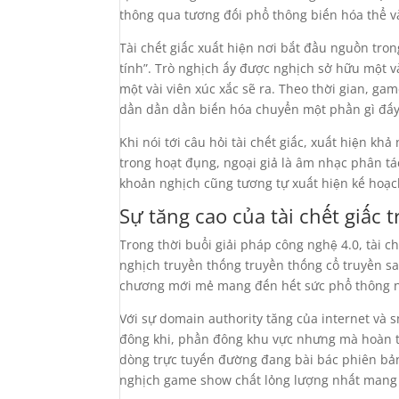
thông qua tương đối phổ thông biến hóa thể và
Tài chết giấc xuất hiện nơi bắt đầu nguồn t
tính”. Trò nghịch ấy được nghịch sở hữu một v
một vài viên xúc xắc sẽ ra. Theo thời gian, g
dần dần dần biến hóa chuyển một phần gì đấy 
Khi nói tới câu hỏi tài chết giấc, xuất hiện 
trong hoạt đụng, ngoại giả là âm nhạc phân tá
khoản nghịch cũng tương tự xuất hiện kế hoạch
Sự tăng cao của tài chết giấc t
Trong thời buổi giải pháp công nghệ 4.0, tài 
nghịch truyền thống truyền thống cổ truyền s
chương mới mẻ mang đến hết sức phổ thông ng
Với sự domain authority tăng của internet và s
đông khi, phần đông khu vực nhưng mà hoàn to
dòng trực tuyến đường đang bài bác phiên bản
nghịch game show chất lỏng lượng nhất mang