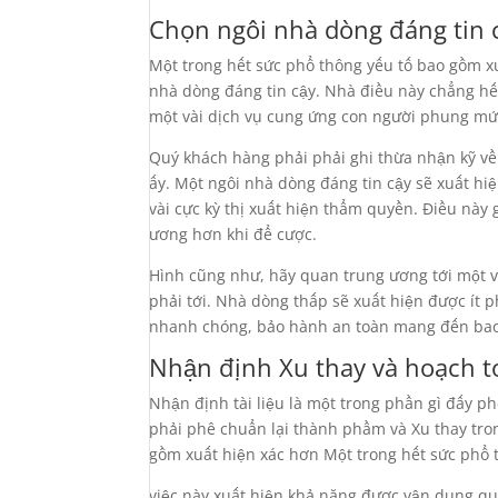
Chọn ngôi nhà dòng đáng tin 
Một trong hết sức phổ thông yếu tố bao gồm xuất
nhà dòng đáng tin cậy. Nhà điều này chẳng hế
một vài dịch vụ cung ứng con người phung mức
Quý khách hàng phải phải ghi thừa nhận kỹ về
ấy. Một ngôi nhà dòng đáng tin cậy sẽ xuất 
vài cực kỳ thị xuất hiện thẩm quyền. Điều nà
ương hơn khi để cược.
Hình cũng như, hãy quan trung ương tới một 
phải tới. Nhà dòng thấp sẽ xuất hiện được ít
nhanh chóng, bảo hành an toàn mang đến bao
Nhận định Xu thay và hoạch t
Nhận định tài liệu là một trong phần gì đấy ph
phải phê chuẩn lại thành phầm và Xu thay tro
gồm xuất hiện xác hơn Một trong hết sức phổ t
việc này xuất hiện khả năng được vận dụng qua 