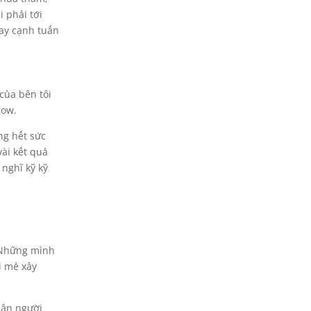
 phải tới
gay cạnh tuấn
của bên tôi
how.
ng hết sức
ài kết quả
 nghĩ kỹ kỹ
. Những mình
i mẻ xây
hân người