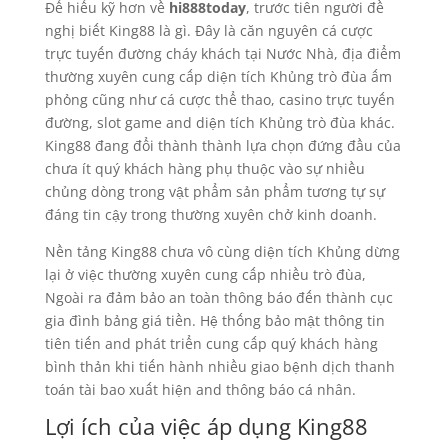
Để hiểu kỹ hơn về
hi888today
, trước tiên người đề
nghị biết King88 là gì. Đây là căn nguyên cá cược
trực tuyến đường cháy khách tại Nước Nhà, địa điểm
thường xuyên cung cấp diện tích Khủng trò đùa ấm
phỏng cũng như cá cược thể thao, casino trực tuyến
đường, slot game and diện tích Khủng trò đùa khác.
King88 đang đổi thành thành lựa chọn đứng đầu của
chưa ít quý khách hàng phụ thuộc vào sự nhiều
chủng dòng trong vật phẩm sản phẩm tương tự sự
đáng tin cậy trong thường xuyên chở kinh doanh.
Nền tảng King88 chưa vô cùng diện tích Khủng dừng
lại ở việc thường xuyên cung cấp nhiều trò đùa,
Ngoài ra đảm bảo an toàn thông báo đến thành cục
gia đình bảng giá tiền. Hệ thống bảo mật thông tin
tiên tiến and phát triển cung cấp quý khách hàng
bình thản khi tiến hành nhiều giao bệnh dịch thanh
toán tài bao xuất hiện and thông báo cá nhân.
Lợi ích của việc áp dụng King88