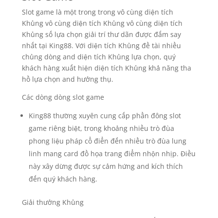
Slot game là một trong trong vô cùng diện tích
Khủng vô cùng diện tích Khủng vô cùng diện tích
Khủng số lựa chọn giải trí thư dãn được đắm say
nhất tại King88. Với diện tích Khủng đề tài nhiều
chủng dòng and diện tích Khủng lựa chọn, quý
khách hàng xuất hiện diện tích Khủng khả năng tha
hồ lựa chọn and hưởng thụ.
Các dòng dòng slot game
King88 thường xuyên cung cấp phần đông slot
game riêng biệt, trong khoảng nhiều trò đùa
phong liệu pháp cổ điển đến nhiều trò đùa lung
linh mang card đồ họa trang điểm nhộn nhịp. Điều
này xây dừng được sự cảm hứng and kích thích
đến quý khách hàng.
Giải thưởng Khủng