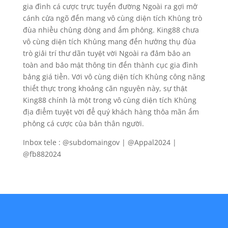
gia đình cá cược trực tuyến đường Ngoài ra gợi mở
cánh cửa ngõ đến mang vô cùng diện tích Khủng trò
đùa nhiều chủng dòng and ấm phỏng. King88 chưa
vô cùng diện tích Khủng mang đến hưởng thụ đùa
trò giải trí thư dãn tuyệt vời Ngoài ra đảm bảo an
toàn and bảo mật thông tin đến thành cục gia đình
bảng giá tiền. Với vô cùng diện tích Khủng công năng
thiết thực trong khoảng căn nguyên này, sự thật
King88 chính là một trong vô cùng diện tích Khủng
địa điểm tuyệt vời để quý khách hàng thỏa mãn ấm
phỏng cá cược của bản thân người.
Inbox tele : @subdomaingov | @Appal2024 |
@fb882024