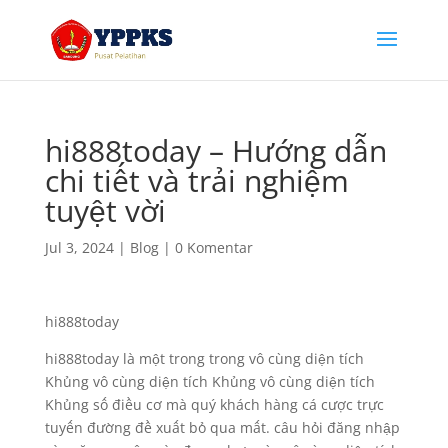
hi888today – Hướng dẫn
chi tiết và trải nghiệm
tuyệt vời
Jul 3, 2024
|
Blog
|
0 Komentar
hi888today
hi888today là một trong trong vô cùng diện tích
Khủng vô cùng diện tích Khủng vô cùng diện tích
Khủng số điều cơ mà quý khách hàng cá cược trực
tuyến đường đề xuất bỏ qua mất. câu hỏi đăng nhập