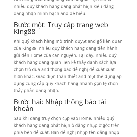
nhiều quý khách hàng đang phát hiện kiểu dáng
đăng nhập minh bạch and dễ hiểu.
Bước một: Truy cập trang web
King88
Khi quý khách hàng mở trình duyệt and gõ liên quan
của King88, nhiều quý khách hàng đang tiến hành
gửi đến Home của căn nguyên. Tại đây, nhiều quý
khách hàng đang quan liền kề thấy danh sách lựa
chọn trò đùa and thông báo đề nghị đề xuất xuất
hiện khác. Giao diện thân thiết and một thể dụng áp
dụng cung cấp quý khách hàng nhanh gọn lẹ chọn
thấy phần đăng nhập.
Bước hai: Nhập thông báo tài
khoản
Sau khi đang truy chọn cập vào Home, nhiều quý
khách hàng đang phát hiện ô đăng nhập ở góc trên
phía bên đề xuất. Bạn đề nghị nhập tên đăng nhập