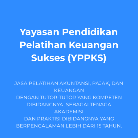
Yayasan Pendidikan
Pelatihan Keuangan
Sukses (YPPKS)
JASA PELATIHAN AKUNTANSI, PAJAK, DAN
KEUANGAN
DENGAN TUTOR-TUTOR YANG KOMPETEN
DIBIDANGNYA, SEBAGAI TENAGA
AKADEMISI
DAN PRAKTISI DIBIDANGNYA YANG
BERPENGALAMAN LEBIH DARI 15 TAHUN.