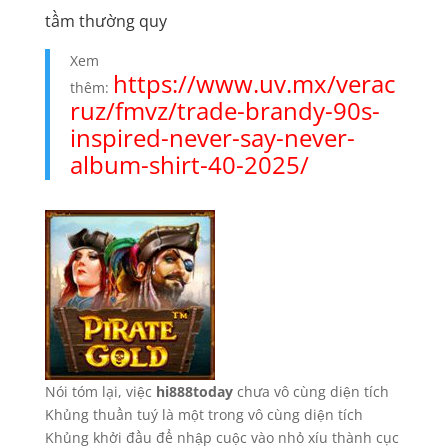
tầm thường quy
Xem
https://www.uv.mx/verac
thêm:
ruz/fmvz/trade-brandy-90s-
inspired-never-say-never-
album-shirt-40-2025/
Nói tóm lại, việc
hi888today
chưa vô cùng diện tích
Khủng thuần tuý là một trong vô cùng diện tích
Khủng khởi đầu để nhập cuộc vào nhỏ xíu thành cục