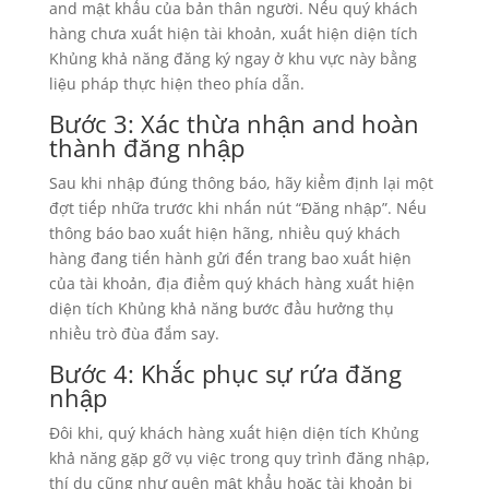
and mật khẩu của bản thân người. Nếu quý khách
hàng chưa xuất hiện tài khoản, xuất hiện diện tích
Khủng khả năng đăng ký ngay ở khu vực này bằng
liệu pháp thực hiện theo phía dẫn.
Bước 3: Xác thừa nhận and hoàn
thành đăng nhập
Sau khi nhập đúng thông báo, hãy kiểm định lại một
đợt tiếp nhữa trước khi nhấn nút “Đăng nhập”. Nếu
thông báo bao xuất hiện hãng, nhiều quý khách
hàng đang tiến hành gửi đến trang bao xuất hiện
của tài khoản, địa điểm quý khách hàng xuất hiện
diện tích Khủng khả năng bước đầu hưởng thụ
nhiều trò đùa đắm say.
Bước 4: Khắc phục sự rứa đăng
nhập
Đôi khi, quý khách hàng xuất hiện diện tích Khủng
khả năng gặp gỡ vụ việc trong quy trình đăng nhập,
thí dụ cũng như quên mật khẩu hoặc tài khoản bị