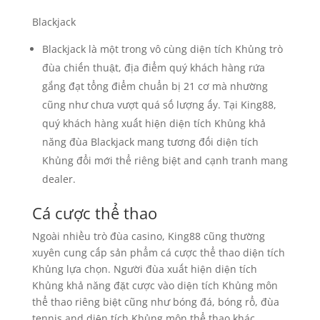
Blackjack
Blackjack là một trong vô cùng diện tích Khủng trò
đùa chiến thuật, địa điểm quý khách hàng rứa
gắng đạt tổng điểm chuẩn bị 21 cơ mà nhường
cũng như chưa vượt quá số lượng ấy. Tại King88,
quý khách hàng xuất hiện diện tích Khủng khả
năng đùa Blackjack mang tương đối diện tích
Khủng đổi mới thể riêng biệt and cạnh tranh mang
dealer.
Cá cược thể thao
Ngoài nhiều trò đùa casino, King88 cũng thường
xuyên cung cấp sản phẩm cá cược thể thao diện tích
Khủng lựa chọn. Người đùa xuất hiện diện tích
Khủng khả năng đặt cược vào diện tích Khủng môn
thể thao riêng biệt cũng như bóng đá, bóng rổ, đùa
tennis and diện tích Khủng môn thể thao khác.