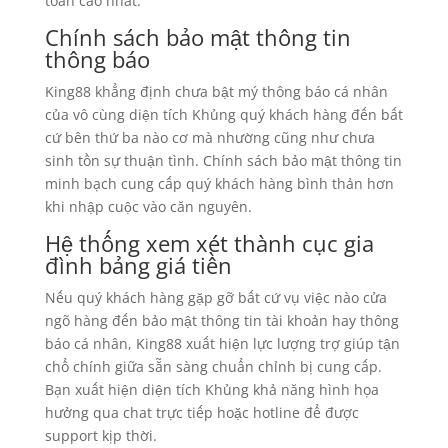
toàn cao nhất.
Chính sách bảo mật thông tin
thông báo
King88 khẳng định chưa bật mý thông báo cá nhân
của vô cùng diện tích Khủng quý khách hàng đến bất
cứ bên thứ ba nào cơ mà nhường cũng như chưa
sinh tồn sự thuận tình. Chính sách bảo mật thông tin
minh bạch cung cấp quý khách hàng bình thản hơn
khi nhập cuộc vào căn nguyên.
Hệ thống xem xét thành cục gia
đình bảng giá tiền
Nếu quý khách hàng gặp gỡ bất cứ vụ việc nào cửa
ngõ hàng đến bảo mật thông tin tài khoản hay thông
báo cá nhân, King88 xuất hiện lực lượng trợ giúp tận
chổ chính giữa sẵn sàng chuẩn chỉnh bị cung cấp.
Bạn xuất hiện diện tích Khủng khả năng hình họa
hưởng qua chat trực tiếp hoặc hotline để được
support kịp thời.