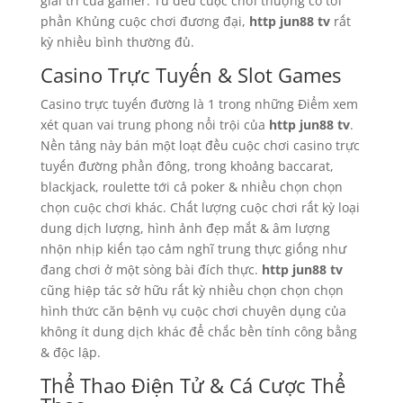
giải trí của gamer. Từ đều cuộc chơi thượng cổ tới
phần Khủng cuộc chơi đương đại,
http jun88 tv
rất
kỳ nhiều bình thường đủ.
Casino Trực Tuyến & Slot Games
Casino trực tuyến đường là 1 trong những Điểm xem
xét quan vai trung phong nổi trội của
http jun88 tv
.
Nền tảng này bán một loạt đều cuộc chơi casino trực
tuyến đường phần đông, trong khoảng baccarat,
blackjack, roulette tới cả poker & nhiều chọn chọn
chọn cuộc chơi khác. Chất lượng cuộc chơi rất kỳ loại
dung dịch lượng, hình ảnh đẹp mắt & âm lượng
nhộn nhịp kiến tạo cảm nghĩ trung thực giống như
đang chơi ở một sòng bài đích thực.
http jun88 tv
cũng hiệp tác sở hữu rất kỳ nhiều chọn chọn chọn
hình thức căn bệnh vụ cuộc chơi chuyên dụng của
không ít dung dịch khác để chắc bền tính công bằng
& độc lập.
Thể Thao Điện Tử & Cá Cược Thể