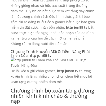
một vài Điểm xem xét quan vai trung phong xổ số
không giống nhau sở hữu xác suất trúng thưởng
đam mê. Tuy nhiên bắt buộc xem xét rằng đây chính
là một trong chính sách đều hình thức giải trí bao
gồm rủi ro đáng nuối tiếc & gamer bắt buộc bao gồm
niềm tin đặt cược nhận bổn phận.
http jun88 tv
bắt
buộc thực hiện tốt ngoại nhái bổn phận của da đình
gamer trong câu hỏi đề cập nhở gamer về phần
Khủng rủi ro đáng nuối tiếc tiềm ẩn.
Chương Trình Khuyến Mãi & Tiềm Năng Phát
Triển Của http jun88 tv
Để lôi kéo & giữ chân gamer,
http jun88 tv
thường
xuyên trình làng nhiều chọn chọn chọn tiết mục bộ
xoàn tặng đương nhiên đam mê.
Chương trình bộ xoàn tặng đương
nhiên kính kính chào & thưởng
nạp