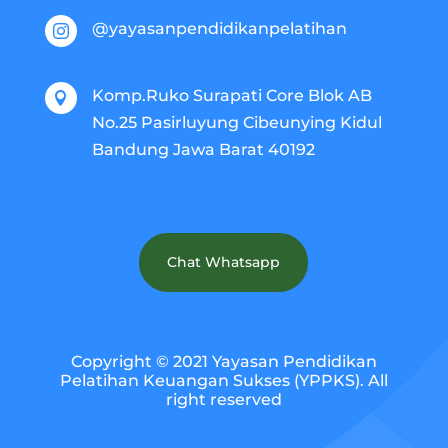
@yayasanpendidikanpelatihan

Komp.Ruko Surapati Core Blok AB

No.25 Pasirluyung Cibeunying Kidul
Bandung Jawa Barat 40192
Chat Whatsapp
Copyright © 2021 Yayasan Pendidikan
Pelatihan Keuangan Sukses (YPPKS). All
right reserved