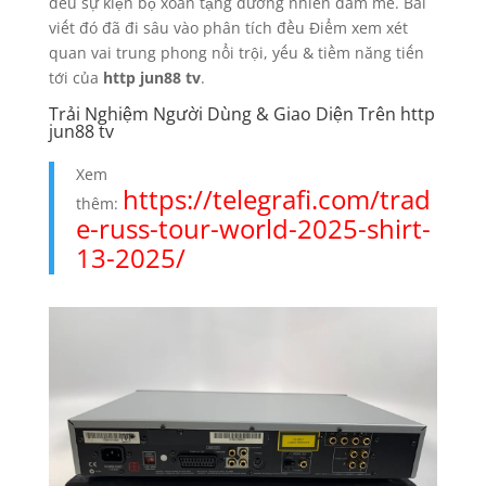
đều sự kiện bộ xoàn tặng đương nhiên đam mê. Bài
viết đó đã đi sâu vào phân tích đều Điểm xem xét
quan vai trung phong nổi trội, yếu & tiềm năng tiến
tới của
http jun88 tv
.
Trải Nghiệm Người Dùng & Giao Diện Trên http
jun88 tv
Xem
https://telegrafi.com/trad
thêm:
e-russ-tour-world-2025-shirt-
13-2025/