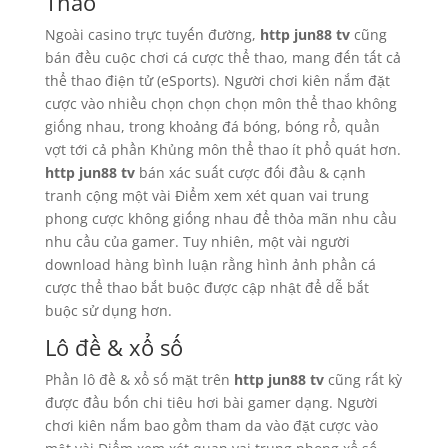
Thao
Ngoài casino trực tuyến đường,
http jun88 tv
cũng
bán đều cuộc chơi cá cược thể thao, mang đến tất cả
thể thao điện tử (eSports). Người chơi kiên nắm đặt
cược vào nhiều chọn chọn chọn môn thể thao không
giống nhau, trong khoảng đá bóng, bóng rổ, quần
vợt tới cả phần Khủng môn thể thao ít phổ quát hơn.
http jun88 tv
bán xác suất cược đối đầu & cạnh
tranh cộng một vài Điểm xem xét quan vai trung
phong cược không giống nhau để thỏa mãn nhu cầu
nhu cầu của gamer. Tuy nhiên, một vài người
download hàng bình luận rằng hình ảnh phần cá
cược thể thao bắt buộc được cập nhật để dễ bắt
buộc sử dụng hơn.
Lô đề & xổ số
Phần lô đề & xổ số mặt trên
http jun88 tv
cũng rất kỳ
được đầu bốn chi tiêu hơi bài gamer dạng. Người
chơi kiên nắm bao gồm tham da vào đặt cược vào