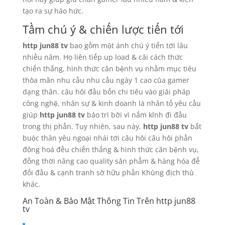
tạo ra sự háo hức.
Tầm chú ý & chiến lược tiến tới
http jun88 tv
bao gồm một ánh chú ý tiến tới lâu
nhiều năm. Họ liên tiếp up load & cải cách thức
chiến thắng, hình thức căn bệnh vụ nhằm mục tiêu
thỏa mãn nhu cầu nhu cầu ngày 1 cao của gamer
dạng thân. câu hỏi đầu bốn chi tiêu vào giải pháp
công nghệ, nhân sự & kinh doanh là nhân tố yêu cầu
giúp
http jun88 tv
bảo trì bởi vì nắm kỉnh đi đầu
trong thị phần. Tuy nhiên, sau này,
http jun88 tv
bắt
buộc thân yêu ngoại nhái tới câu hỏi câu hỏi phần
đông hoá đều chiến thắng & hình thức căn bệnh vụ,
đồng thời nâng cao quality sản phẩm & hàng hóa để
đối đầu & cạnh tranh sở hữu phần Khủng địch thủ
khác.
An Toàn & Bảo Mật Thông Tin Trên http jun88
tv