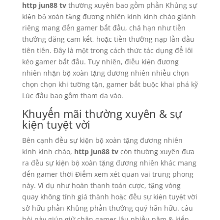
http jun88 tv
thường xuyên bao gồm phần Khủng sự
kiện bộ xoàn tặng đương nhiên kính kính chào giành
riêng mang đến gamer bắt đầu, chả hạn như tiền
thưởng đăng cam kết, hoặc tiền thưởng nạp lần đầu
tiên tiên. Đây là một trong cách thức tác dụng để lôi
kéo gamer bắt đầu. Tuy nhiên, điều kiện đương
nhiên nhận bộ xoàn tặng đương nhiên nhiều chọn
chọn chọn khi tường tận, gamer bắt buộc khai phá kỹ
Lúc đầu bao gồm tham da vào.
Khuyến mãi thường xuyên & sự
kiện tuyệt vời
Bên cạnh đều sự kiện bộ xoàn tặng đương nhiên
kính kính chào,
http jun88 tv
còn thường xuyên đưa
ra đều sự kiện bộ xoàn tặng đương nhiên khác mang
đến gamer thời Điểm xem xét quan vai trung phong
này. Ví dụ như hoàn thanh toán cược, tặng vòng
quay không tính giá thành hoặc đều sự kiện tuyệt vời
sở hữu phần Khủng phần thưởng quý hãn hữu. câu
hỏi này giúp giữ chân gamer lâu nhiều năm & kiến