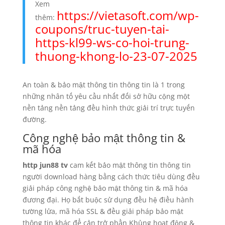
Xem
https://vietasoft.com/wp-
thêm:
coupons/truc-tuyen-tai-
https-kl99-ws-co-hoi-trung-
thuong-khong-lo-23-07-2025
An toàn & bảo mật thông tin thông tin là 1 trong
những nhân tố yêu cầu nhất đối sở hữu cộng một
nền tảng nền tảng đều hình thức giải trí trực tuyến
đường.
Công nghệ bảo mật thông tin &
mã hóa
http jun88 tv
cam kết bảo mật thông tin thông tin
người download hàng bằng cách thức tiêu dùng đều
giải pháp công nghệ bảo mật thông tin & mã hóa
đương đại. Họ bắt buộc sử dụng đều hệ điều hành
tường lửa, mã hóa SSL & đều giải pháp bảo mật
thông tin khác để cản trở phần Khủng hoạt động &