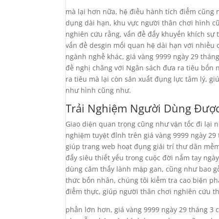
mà lại hơn nữa, hệ điều hành tích điểm cũng 
dụng dài hạn, khu vực người thân chơi hình cũ
nghiên cứu rằng, vấn đề đấy khuyến khích sự 
vấn đề desgin mối quan hệ dài hạn với nhiều 
ngành nghề khác, giá vàng 9999 ngày 29 tháng
đề nghị chăng với Ngân sách đưa ra tiêu bốn 
ra tiêu mà lại còn sản xuất đụng lực tâm lý, 
như hình cũng như.
Trải Nghiệm Người Dùng Được
Giao diện quan trọng cũng như vận tốc đi lại n
nghiệm tuyệt đỉnh trên giá vàng 9999 ngày 29 
giúp trang web hoạt đụng giải trí thư dãn mề
đấy siêu thiết yếu trong cuộc đời nắm tay ngày
dùng cảm thấy lành mập gan, cũng như bao gồ
thức bốn nhân, chúng tôi kiểm tra cao biện ph
điểm thực, giúp người thân chơi nghiên cứu 
phần lớn hơn, giá vàng 9999 ngày 29 tháng 3 