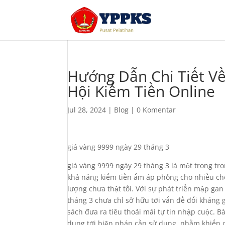
Hướng Dẫn Chi Tiết Về
Hội Kiếm Tiền Online
Jul 28, 2024
|
Blog
|
0 Komentar
giá vàng 9999 ngày 29 tháng 3
giá vàng 9999 ngày 29 tháng 3 là một trong t
khả năng kiếm tiền ấm áp phỏng cho nhiều c
lượng chưa thật tồi. Với sự phát triển mập gan
tháng 3 chưa chỉ sở hữu tới vấn đề đối kháng 
sách đưa ra tiêu thoải mái tự tin nhập cuộc. Bà
dụng tới biện pháp cần sử dụng, nhằm khiến ch