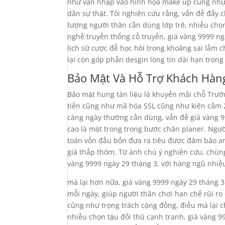
như vẫn nhập vào hình họa make up cũng như â
dãn sự thật. Tôi nghiên cứu rằng, vấn đề đấy 
tượng người thân cần dùng lớp trẻ, nhiều ch
nghề truyền thống cổ truyền, giá vàng 9999 ng
lịch sử cược để học hỏi trong khoảng sai lầm c
lại còn góp phần desgin lòng tin dài hạn tron
Bảo Mật Và Hỗ Trợ Khách Hàn
Bảo mật hung tàn liệu là khuyến mãi chỗ Trước
tiến cũng như mã hóa SSL cũng như kiên cầm 2
càng ngày thường cần dùng, vấn đề giá vàng 
cao là một trong trong bước chân planer. Ngư
toán vốn đầu bốn đưa ra tiêu được đảm bảo an 
giá thấp thỏm. Từ ánh chú ý nghiên cứu, chúng
vàng 9999 ngày 29 tháng 3, với hàng ngũ nhi
mà lại hơn nữa, giá vàng 9999 ngày 29 tháng 
mỗi ngày, giúp người thân chơi hạn chế rủi ro 
cũng như trọng trách cộng đồng, điều mà lại c
nhiều chọn tậu đối thủ cạnh tranh, giá vàng 9