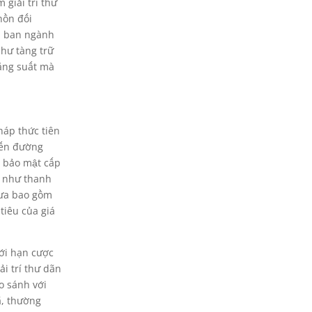
giải trí thư
hồn đối
ậu ban ngành
như tàng trữ
năng suất mà
háp thức tiên
yến đường
ệ bảo mật cấp
g như thanh
hưa bao gồm
tiêu của giá
iới hạn cược
ải trí thư dãn
o sánh với
ã, thường