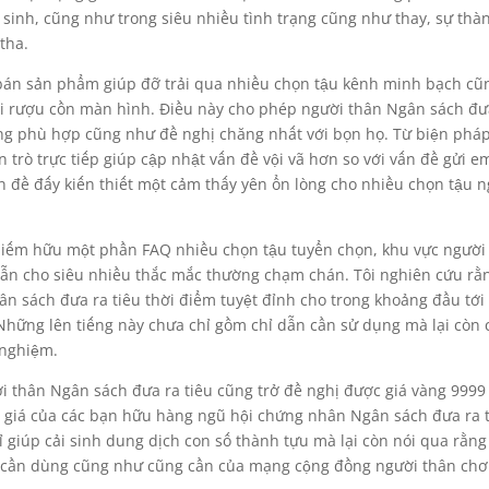
sinh, cũng như trong siêu nhiều tình trạng cũng như thay, sự thà
tha.
 bán sản phẩm giúp đỡ trải qua nhiều chọn tậu kênh minh bạch c
oại rượu cồn màn hình. Điều này cho phép người thân Ngân sách đưa
ởng phù hợp cũng như đề nghị chăng nhất với bọn họ. Từ biện phá
 trò trực tiếp giúp cập nhật vấn đề vội vã hơn so với vấn đề gửi em
n đề đấy kiến thiết một cảm thấy yên ổn lòng cho nhiều chọn tậu 
 chiếm hữu một phần FAQ nhiều chọn tậu tuyển chọn, khu vực ngườ
dẫn cho siêu nhiều thắc mắc thường chạm chán. Tôi nghiên cứu rằ
ân sách đưa ra tiêu thời điểm tuyệt đỉnh cho trong khoảng đầu tớ
Những lên tiếng này chưa chỉ gồm chỉ dẫn cần sử dụng mà lại còn 
 nghiệm.
i thân Ngân sách đưa ra tiêu cũng trở đề nghị được giá vàng 9999
nh giá của các bạn hữu hàng ngũ hội chứng nhân Ngân sách đưa ra 
 giúp cải sinh dung dịch con số thành tựu mà lại còn nói qua rằng
 cần dùng cũng như cũng cần của mạng cộng đồng người thân chơ