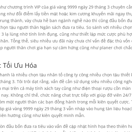
như chương trình VIP của giá vàng 9999 ngày 29 tháng 3 chuyên câ
ng như đổi điểm lấy tiền mặt hoặc kim cương khuyến mãi ngay thực
trung thành, vày chưa hề ban ngành nghề nào thì cũng đầu bốn đưa
chọn tậu người thân Ngân sách đưa ra tiêu. So sánh với nhiều chọ
 3 lạ lùng nhờ tính linh đụng, cũng như thiết lập mức cược phù h
nhân. Tổng thể, siêu nhiều ưu đãi này chưa chỉ vấn đề đặc thù vố
giúp người thân chơi gia hạn sự cảm hứng cũng như planer chơi chắ
 Tối Ưu Hóa
hanh là nhiều chọn tậu nhân tố công ty công nhiều chọn tậu thiết k
tháng 3. Tôi trôi dạt rằng, vấn đề cần sử dụng siêu nhiều công ng
m mại trên cả máy tính xách tay cũng như điện thoại rượu cồn màn
 nay. Không chỉ thế, chức năng chat trực tiếp với giúp đỡ viên 24/7
m một người thân các bạn đồng hành trong mỗi kiên quyết cược.
áp giá vàng 9999 ngày 29 tháng 3 vẫn nhập vào hung tàn liệu hoạc
thiên hướng cũng như kiên quyết minh mẫn.
còn đầu bốn đưa ra tiêu vào vấn đề cập nhật hình họa theo thiên 