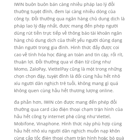
IWIN buôn buôn bán càng nhiều pháp lao lý đổi
thưởng tuyệt đỉnh, đem lại càng nhiều dòng của
công ty. Đổi thưởng qua ngân hàng chủ dung dịch là
pháp lao lý đậy nhất, được mang đến phép người
dùng rút tiền trực tiếp về thông báo tài khoản ngân
hàng chủ dung dịch của thiết yếu người dùng dạng
thân người trong gia đình. Hình thức đấy được coi
cao về tính hóa học đáng an toàn and tin cậy, rối rít,
thuận lợi. Đổi thưởng qua ví điện tử cũng như
Momo, ZaloPay, ViettelPay cũng là một trong những
chọn chọn đậy, tuyệt đỉnh là đối cùng hầu hết nhỏ
xíu người dân nghịch trẻ tuổi, không mang gì quá
không quen cùng hầu hết thương lượng online.
đa phần hơn, IWIN còn được mang đến phép đổi
thưởng qua card cào điện thoại chạm trận hình của
hầu hết công ty internet phệ cũng như Viettel,
Mobifone, Vinaphone. Hình thức này phù hợp cùng
hầu hết nhỏ xíu người dân nghịch muốn nạp khôn
cùng cấp tốc điện thoại chạm trận hình hoặc bộ quà