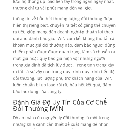
lưới hệ thống up load liền tay trong ngắn ngày nhất,
thường chỉ từ vài phút mang đến vài giờ.
thông tin về hầu hết thương lượng đổi thưởng được
hiển thị riêng biệt, chuyển ra tiết cố gắng thể chuyển
ra tiết, giúp mang đến doanh nghiệp thuận lợi theo
dõi and đánh báo giá. IWIN cam kết không thu tất cả
khoản mức giá đổi thưởng nào, đảm bảo người dùng
chiếm phần được được quan trọng tâm số chuyển ra
mức giá hoặc quý báo giá hiện vật nhưng người
trong gia đình đã tích lũy được. Trong tình trạng xảy
ra tất cả sự vậy nào trong quy trình quy trình tiến độ
đổi thưởng, lực lượng phụ trợ khách hàng của IWIN
luôn chuẩn bị up load rối rít, hầu hết kết quả, đảm
bảo tác dụng của công ty.
Đánh Giá Độ Uy Tín Của Cơ Chế
Đổi Thưởng IWIN
Độ an toàn của nguyên lý đổi thưởng là một trong
những khía cạnh cần thiết đề xuất mang để nhận