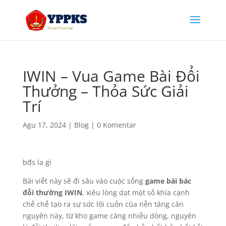
IWIN – Vua Game Bài Đổi
Thưởng – Thỏa Sức Giải
Trí
Agu 17, 2024
|
Blog
|
0 Komentar
bđs la gì
Bài viết này sẽ đi sâu vào cuộc sống
game bài bác
đổi thưởng IWIN
, xiêu lòng dạt một số khía cạnh
chế chế tạo ra sự sức lôi cuốn của nền tảng căn
nguyên này, từ kho game càng nhiều dòng, nguyên