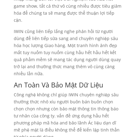
game show, tất cả thứ vô cùng nhiều được tiêu giảm
hóa để chúng ta sẽ mang được thể thuận lợi tiếp
cận.
IWIN cũng liên tiếp lắng nghe phản hồi từ người
dùng để liên tiếp sửa sang and chuyên nghiệp sâu
hóa học lượng Giao hàng. Một tranh hình ảnh đẹp
mắt tuy nuốm tuy nuốm cùng hầu hết hầu hết kết
quả phầm mềm sẽ mang tác dụng người dùng quay
trở lại and thưởng thức mang thêm vô cùng càng
nhiều lần nữa.
An Toàn Và Bảo Mật Dữ Liệu
Công nghệ không chỉ giúp IWIN chuyên nghiệp sâu
thưởng thức nhỏ xíu người buôn bán buôn chọn
chọn chọn nhưng còn bảo mật thông tin thông báo
tư nhân của công ty. vấn đề ứng dụng hầu hết
phương pháp mã hóa and bảo lãnh Ác liệu dạn dĩ
mẽ phệ mật là điều không thể để kiến lập tinh thần
từ phía người dùng.