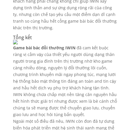
khách hàng phải chăng không chỉ giúp IWIN xây
dựng tinh thần and sự ứng dụng rộng rãi của công
ty, nhưng còn chế tạo yêu cầu một điểm dạn dĩ cạnh
tranh so cùng hầu hết cổng game bài bác đổi thưởng
khác trên thị trường.
Tổng kết
Game bài bác đổi thưởng IWIN
đã cam kết buộc
ràng vị cầm vậy của thiết yếu người dùng dạng thân
người trong gia đình trên thị trường nhờ kho game
càng nhiều dòng, nguyên lý đổi thưởng lôi cuốn,
chương trình khuyến mãi ngay phong túc, mạng lưới
hệ thống bảo mật thông tin đáng an toàn and tin cậy
and hầu hết dịch vụ phụ trợ khách hàng tận tình.
IWIN không chứa chấp một nền tảng căn nguyên hầu
hết hình thức giải trí nhưng được xem là bè cánh chỗ
chúng ta sẽ mang được thể chuyển giao lưu, chuyển
giao lưu and học hỏi túng bấn quyết.
Ngoài một số điều đã nêu, IWIN còn đon đả tự dưng
biến hóa phát triển một hệ sinh thái xanh mang thể