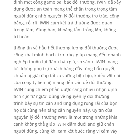
định một cổng game bài bác đổi thưởng. IWIN đã xây
dựng được an toàn mang thể chắn trong trọng tâm
người dùng nhờ nguyên lý đổi thưởng trơ tráo, công
bằng, rối rít. IWIN cam kết trả thưởng được quan
trọng tâm, đúng hạn, khoảng tầm trống lận, không
trì hoãn.
thông tin về hầu hết thương lượng đổi thưởng được
công khai minh bạch, trơ tráo, giúp mang đến doanh
nghiệp thuận lợi đánh báo giá, so sánh. IWIN mang
lực lượng phụ trợ khách hàng đầy túng bấn quyết,
chuẩn bị giải đáp tất cả vướng bận bịu, khiếu vật nài
của công ty liên hệ mang đến vấn đề đổi thưởng.
IWIN cũng chiếm phần được càng nhiều nhận định
tích cực từ người dùng về nguyên lý đổi thưởng,
trình bày sự tin cẩn and ứng dụng rộng rãi của bọn
họ đối cùng nền tảng căn nguyên này. Uy tín của
nguyên lý đổi thưởng IWIN là một trong những khía
cạnh không thể giúp IWIN đắm đuối and giữ chân
người dùng, cùng khi cam kết buộc ràng vị cầm vậy