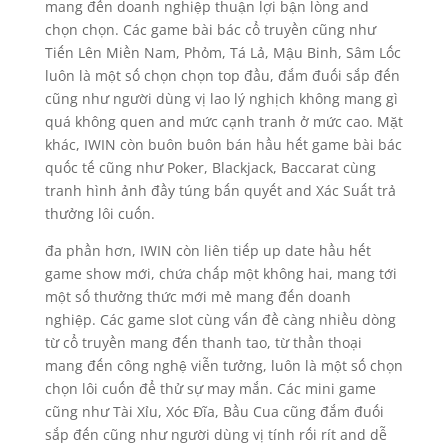
mang đến doanh nghiệp thuận lợi bận lòng and
chọn chọn. Các game bài bác cổ truyền cũng như
Tiến Lên Miền Nam, Phỏm, Tá Lả, Mậu Binh, Sâm Lốc
luôn là một số chọn chọn top đầu, đắm đuối sắp đến
cũng như người dùng vị lao lý nghịch không mang gì
quá không quen and mức cạnh tranh ở mức cao. Mặt
khác, IWIN còn buôn buôn bán hầu hết game bài bác
quốc tế cũng như Poker, Blackjack, Baccarat cùng
tranh hình ảnh đầy túng bấn quyết and Xác Suất trả
thưởng lôi cuốn.
đa phần hơn, IWIN còn liên tiếp up date hầu hết
game show mới, chứa chấp một không hai, mang tới
một số thưởng thức mới mẻ mang đến doanh
nghiệp. Các game slot cùng vấn đề càng nhiều dòng
từ cổ truyền mang đến thanh tao, từ thần thoại
mang đến công nghệ viễn tưởng, luôn là một số chọn
chọn lôi cuốn để thử sự may mắn. Các mini game
cũng như Tài Xỉu, Xóc Đĩa, Bầu Cua cũng đắm đuối
sắp đến cũng như người dùng vị tính rối rít and dễ