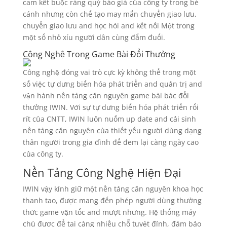
cam kết buộc ràng quý báo giá của công ty trong bè
cánh nhưng còn chế tạo may mắn chuyển giao lưu,
chuyển giao lưu and học hỏi and kết nối Một trong
một số nhỏ xíu người dân cùng đắm đuối.
Công Nghệ Trong Game Bài Đổi Thưởng
Công nghệ đóng vai trò cực kỳ không thể trong một
số việc tự dưng biến hóa phát triển and quản trị and
vận hành nền tảng căn nguyên game bài bác đổi
thưởng IWIN. Với sự tự dưng biến hóa phát triển rối
rít của CNTT, IWIN luôn nuốm up date and cải sinh
nền tảng căn nguyên của thiết yếu người dùng dạng
thân người trong gia đình để đem lại càng ngày cao
của công ty.
Nền Tảng Công Nghệ Hiện Đại
IWIN vậy kỉnh giữ một nền tảng căn nguyên khoa học
thanh tao, được mang đến phép người dùng thưởng
thức game vận tốc and mượt nhưng. Hệ thống máy
chủ được để tại càng nhiều chỗ tuyệt đỉnh, đảm bảo