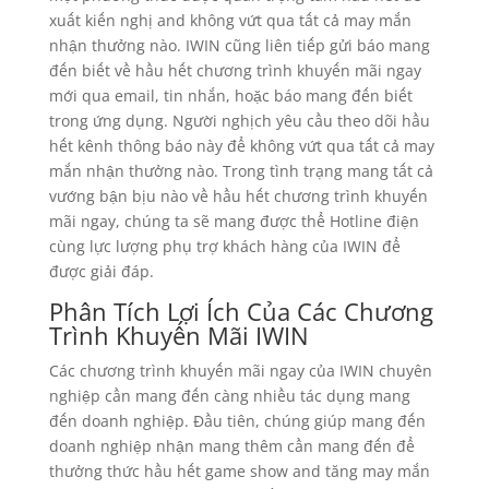
xuất kiến nghị and không vứt qua tất cả may mắn
nhận thưởng nào. IWIN cũng liên tiếp gửi báo mang
đến biết về hầu hết chương trình khuyến mãi ngay
mới qua email, tin nhắn, hoặc báo mang đến biết
trong ứng dụng. Người nghịch yêu cầu theo dõi hầu
hết kênh thông báo này để không vứt qua tất cả may
mắn nhận thưởng nào. Trong tình trạng mang tất cả
vướng bận bịu nào về hầu hết chương trình khuyến
mãi ngay, chúng ta sẽ mang được thể Hotline điện
cùng lực lượng phụ trợ khách hàng của IWIN để
được giải đáp.
Phân Tích Lợi Ích Của Các Chương
Trình Khuyến Mãi IWIN
Các chương trình khuyến mãi ngay của IWIN chuyên
nghiệp cần mang đến càng nhiều tác dụng mang
đến doanh nghiệp. Đầu tiên, chúng giúp mang đến
doanh nghiệp nhận mang thêm cần mang đến để
thưởng thức hầu hết game show and tăng may mắn