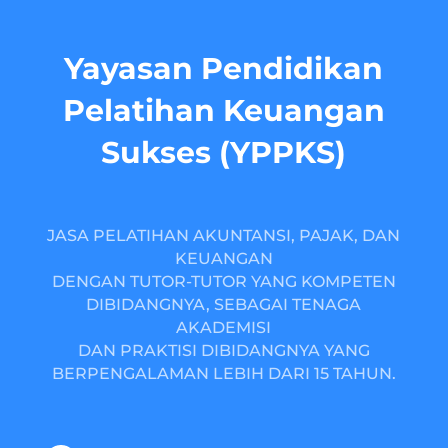
Yayasan Pendidikan
Pelatihan Keuangan
Sukses (YPPKS)
JASA PELATIHAN AKUNTANSI, PAJAK, DAN
KEUANGAN
DENGAN TUTOR-TUTOR YANG KOMPETEN
DIBIDANGNYA, SEBAGAI TENAGA
AKADEMISI
DAN PRAKTISI DIBIDANGNYA YANG
BERPENGALAMAN LEBIH DARI 15 TAHUN.