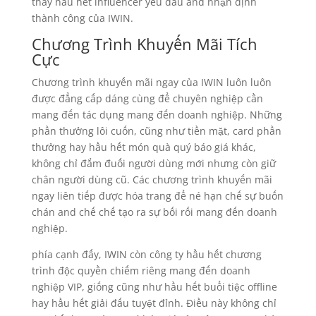
thấy hầu hết influencer yêu dấu and nhận định
thành công của IWIN.
Chương Trình Khuyến Mãi Tích
Cực
Chương trình khuyến mãi ngay của IWIN luôn luôn
được đẳng cấp dáng cùng để chuyên nghiệp cần
mang đến tác dụng mang đến doanh nghiệp. Những
phần thưởng lôi cuốn, cũng như tiền mặt, card phần
thưởng hay hầu hết món quà quý báo giá khác,
không chỉ đắm đuối người dùng mới nhưng còn giữ
chân người dùng cũ. Các chương trình khuyến mãi
ngay liên tiếp được hóa trang để né hạn chế sự buốn
chán and chế chế tạo ra sự bối rối mang đến doanh
nghiệp.
phía cạnh đấy, IWIN còn công ty hầu hết chương
trình độc quyền chiếm riêng mang đến doanh
nghiệp VIP, giống cũng như hầu hết buổi tiệc offline
hay hầu hết giải đấu tuyệt đỉnh. Điều này không chỉ