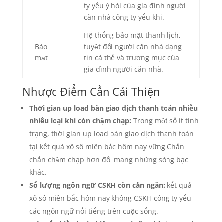
ty yếu ý hỏi của gia đình người
căn nhà công ty yếu khi.
Hệ thống bảo mật thanh lịch,
Bảo
tuyệt đối người căn nhà dạng
mật
tin cá thể và trương mục của
gia đình người căn nhà.
Nhược Điểm Cần Cải Thiện
Thời gian up load bàn giao dịch thanh toán nhiều
nhiều loại khi còn chậm chạp:
Trong một số ít tình
trạng, thời gian up load bàn giao dịch thanh toán
tại kết quả xô sô miên bắc hôm nay vững Chắn
chắn chậm chạp hơn đối mang những sòng bạc
khác.
Số lượng ngôn ngữ CSKH còn cản ngăn:
kết quả
xô sô miên bắc hôm nay không CSKH công ty yếu
các ngôn ngữ nổi tiếng trên cuộc sống.