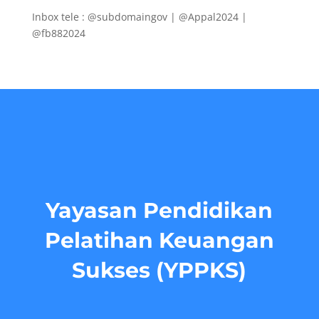
Inbox tele : @subdomaingov | @Appal2024 |
@fb882024
Yayasan Pendidikan
Pelatihan Keuangan
Sukses (YPPKS)