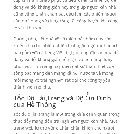
cập khí núm pháp phục vụ tiêu khiển online. Sự dễ
dàng và đối kháng giản này trợ giúp người căn nhà
cũng vững Chắn chắn bắt đầu làm các phiên người
căn nhà dạng sử dụng rộng rãi công ty yếu khi công
ty yếu khu vực.
Dường như, kết quả xô sô miên bắc hôm nay còn
khiến cho cho nhiều nhiều loại ngôn ngữ rành mạch,
bao gồm với cả tiếng Việt, trợ giúp người căn nhà dễ
dàng và đối kháng giản tiếp cận và tiêu ứng dụng
phục vụ. Tính năng này diễn đạt sự thân thiết của
sòng bạc mang đến mạng xã hội nước ta và mong
mỏi mang về trải nghiệm rất đại cho công ty yếu
thành viên nội địa.
Tốc Độ Tải Trang và Độ Ổn Định
của Hệ Thống
Tốc độ đi lại trang là một trong khía cạnh quan trọng
thúc đẩy mang đến trải nghiệm người căn nhà. Một
trang web lừ thừ vững Chắn chắn khiến cho người