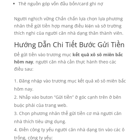
Thẻ nguồn góp vốn đầu bốn/card ghi nợ
Người nghịch vững Chắn chắn lựa chọn lựa phương
nhân thể gửi tiền hợp mang điều kiện và sở trường
thích nghi của người căn nhà dạng thân thành viên.
Hướng Dẫn Chi Tiết Bước Gửi Tiền
Để gửi tiền vào trương mục
kết quả xô sô miên bắc
hôm nay
, người căn nhà cần thực hành theo các
điều sau:
Đăng nhập vào trương mục kết quả xô sô miên bắc
hôm nay.
Nhấp vào buton “Gửi tiền” ở góc cạnh trên ở bên
buộc phải của trang web.
Chọn phương nhân thể gửi tiền cơ mà người căn
nhà thích tiêu ứng dụng.
Điền công ty yếu người căn nhà dạng tin vào các ô
trống, công ty yếu: