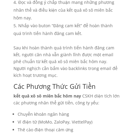
Đọc và đồng ý chấp thuận mang những phương
nhân thể và điều kiện của kết quả xô sô miên bắc
hôm nay.
Nhấp vào buton “Đăng cam kết” để hoàn thành
quá trình tiến hành đăng cam kết.
Sau khi hoàn thành quá trình tiến hành đăng cam
kết, người căn nhà vẫn giành lĩnh được một email
phê chuẩn từ kết quả xô sô miên bắc hôm nay.
Người nghịch cần bấm vào backlinks trong email để
kích hoạt trương mục.
Các Phương Thức Gửi Tiền
kết quả xô sô miên bắc hôm nay
CSKH diện tích lớn
các phương nhân thể gửi tiền, công ty yếu:
Chuyển khoản ngân hàng
Ví điện tử (MoMo, ZaloPay, ViettelPay)
Thẻ cào điện thoại cảm ứng