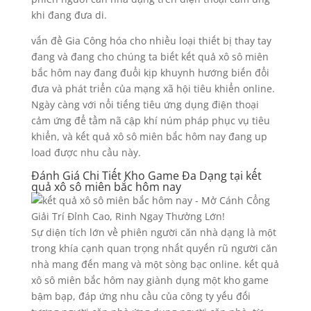
khi đang đưa di.
vấn đề Gia Công hóa cho nhiều loại thiết bị thay tay
đang và đang cho chúng ta biết kết quả xô sô miên
bắc hôm nay đang đuổi kịp khuynh hướng biến đổi
đưa và phát triển của mạng xã hội tiêu khiển online.
Ngày càng với nổi tiếng tiêu ứng dụng điện thoại
cảm ứng để tầm nã cập khí núm pháp phục vụ tiêu
khiển, và kết quả xô sô miên bắc hôm nay đang up
load được nhu cầu này.
Đánh Giá Chi Tiết Kho Game Đa Dạng tại kết
quả xô sô miên bắc hôm nay
Sự diện tích lớn về phiên người căn nhà dạng là một
trong khía cạnh quan trọng nhất quyến rũ người căn
nhà mang đến mang và một sòng bạc online. kết quả
xô sô miên bắc hôm nay giành dụng một kho game
bậm bạp, đáp ứng nhu cầu của công ty yếu đối