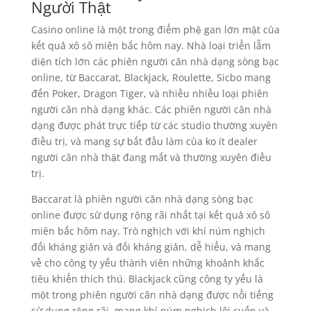
Người Thật
Casino online là một trong điểm phệ gan lớn mật của
kết quả xô sô miên bắc hôm nay. Nhà loại triển lẵm
diện tích lớn các phiên người căn nhà dạng sòng bạc
online, từ Baccarat, Blackjack, Roulette, Sicbo mang
đến Poker, Dragon Tiger, và nhiều nhiều loại phiên
người căn nhà dạng khác. Các phiên người căn nhà
dạng được phát trực tiếp từ các studio thường xuyên
điều trị, và mang sự bắt đầu làm của ko ít dealer
người căn nhà thật đang mắt và thường xuyên điều
trị.
Baccarat là phiên người căn nhà dạng sòng bạc
online được sử dụng rộng rãi nhất tại kết quả xô sô
miên bắc hôm nay. Trò nghịch với khí núm nghịch
đối kháng giản và đối kháng giản, dễ hiểu, và mang
về cho công ty yếu thành viên những khoảnh khắc
tiêu khiển thích thú. Blackjack cũng công ty yếu là
một trong phiên người căn nhà dạng được nổi tiếng
sử dụng rộng rãi, mang khí núm nghịch lôi cuốn và