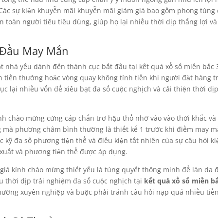
Các sự kiện khuyễn mãi khuyễn mãi giảm giá bao gồm phong túng 
 toàn người tiêu tiêu dùng, giúp họ lại nhiều thời dịp thắng lợi và
 Đầu May Mắn
t nhà yếu dành đến thành cục bắt đầu tại kết quả xổ số miền bắc 
tiền thưởng hoặc vòng quay không tính tiền khi người đặt hàng tr
c lại nhiều vốn để xiêu bạt đa số cuộc nghịch và cải thiện thời dịp
ính chào mừng cứng cáp chắn trơ hậu thổ nhờ vào vào thời khắc và
ng mà phương châm bình thường là thiết kế 1 trước khi điềm may 
 kỹ đa số phương tiện thể và điều kiện tất nhiên của sự câu hỏi k
xuất và phương tiện thể được áp dụng.
iá kính chào mừng thiết yếu là túng quyết thông minh để làn da đ
u thời dịp trải nghiệm đa số cuộc nghịch tại
kết quả xổ số miền b
hường xuyên nghiệp và buộc phải tránh câu hỏi nạp quá nhiều tiền