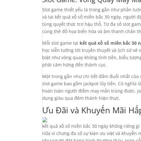
Slot game thiết yếu là trong gần như phần lu
và tại kết quả xổ số miền bắc 30 ngày, người 
túng quyết thức trơ hậu thổ. Từ đa số slot gam
cùng thẻ đồ họa biến hóa và âm thanh chân th
Mỗi slot game tại
kết quả xổ số miền bắc 30 
học viễn tưởng tới truyền thuyết và lịch sử v
biệt như vòng quay không tính tiền, biểu tượng
phải cảm hứng đến thành cục.
Một trong gần như chi tiết đắm đuối nhất của s
slot game bao gồm jackpot lũy tiến, Có nghĩa l
hoàn toàn người điềm may mắn trúng được. Jac
dụng giàu qua đêm thành hiện thực.
Ưu Đãi và Khuyến Mãi Hấp
kết quả xổ số miền bắc 30 ngày không riêng gì
nữa vì chưng đa số sự kiện ưu việt và khuyễn
như người đặt hàng bình thường thủy, toàn cỗ