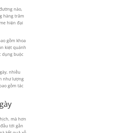
 đường nào,
ng hàng trăm
ame hiện đại
 bao gồm khoa
ân kiệt quánh
ác dụng buộc
ngày, nhiều
gần như lượng
 bao gồm tác
ngày
ghịch, mà hơn
 đầu tới gần
mà kết quả xổ