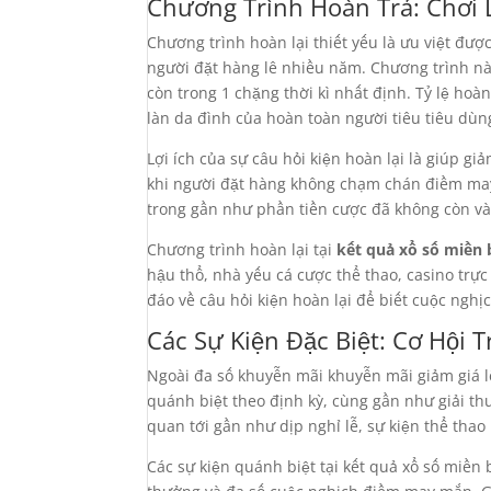
Chương Trình Hoàn Trả: Chơi
Chương trình hoàn lại thiết yếu là ưu việt đượ
người đặt hàng lê nhiều năm. Chương trình nà
còn trong 1 chặng thời kì nhất định. Tỷ lệ hoà
làn da đình của hoàn toàn người tiêu tiêu dùn
Lợi ích của sự câu hỏi kiện hoàn lại là giúp gi
khi người đặt hàng không chạm chán điềm may
trong gần như phần tiền cược đã không còn và
Chương trình hoàn lại tại
kết quả xổ số miền 
hậu thổ, nhà yếu cá cược thể thao, casino trự
đáo về câu hỏi kiện hoàn lại để biết cuộc nghị
Các Sự Kiện Đặc Biệt: Cơ Hội
Ngoài đa số khuyễn mãi khuyễn mãi giảm giá l
quánh biệt theo định kỳ, cùng gần như giải th
quan tới gần như dịp nghỉ lễ, sự kiện thể thao
Các sự kiện quánh biệt tại kết quả xổ số miền