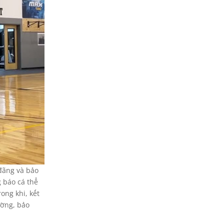
 đãng và bảo
g báo cá thể
ong khi, kết
ường, bảo