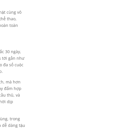
thật cùng vô
thể thao,
 hoàn toàn
ắc 30 ngày,
s tới gần như
o đa số cuộc
p.
ích, mà hơn
say đắm hợp
cầu thủ, và
hời dịp
dùng, trong
à dễ dàng tậu