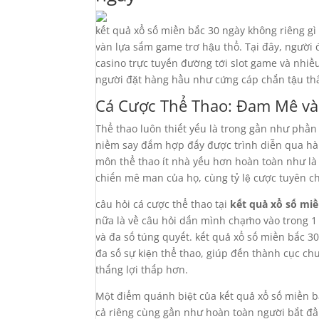
kết quả xổ số miền bắc 30 ngày không riêng gì 
vàn lựa sắm game trơ hậu thổ. Tại đây, người
casino trực tuyến đường tới slot game và nhi
người đặt hàng hầu như cứng cáp chắn tậu thấ
Cá Cược Thể Thao: Đam Mê và
Thể thao luôn thiết yếu là trong gần như phần
niềm say đắm hợp đấy được trình diễn qua hàng
môn thể thao ít nhà yếu hơn hoàn toàn như là
chiến mê man của họ, cùng tỷ lệ cược tuyên chi
câu hỏi cá cược thể thao tại
kết quả xổ số miề
nữa là về câu hỏi dấn mình chạm̀o vào tron
và đa số túng quyết. kết quả xổ số miền bắc 3
đa số sự kiện thể thao, giúp đến thành cục ch
thắng lợi thấp hơn.
Một điểm quánh biệt của kết quả xổ số miền bắ
cả riêng cùng gần như hoàn toàn người bắt đầ