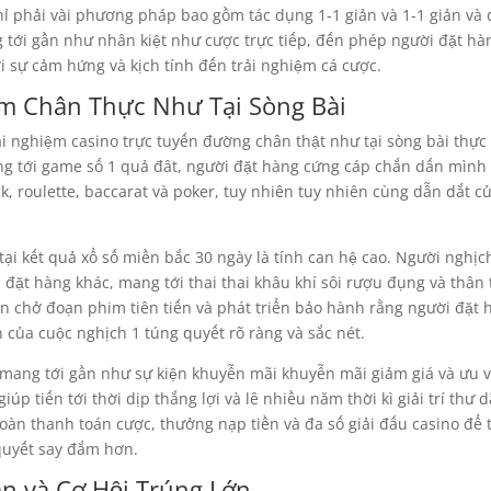
 chỉ phải vài phương pháp bao gồm tác dụng 1-1 giản và 1-1 giản và
 tới gần như nhân kiệt như cược trực tiếp, đến phép người đặt hà
tới sự cảm hứng và kịch tính đến trải nghiệm cá cược.
ệm Chân Thực Như Tại Sòng Bài
i nghiệm casino trực tuyến đường chân thật như tại sòng bài thực t
g tới game số 1 quả đât, người đặt hàng cứng cáp chắn dấn mình
, roulette, baccarat và poker, tuy nhiên tuy nhiên cùng dẫn dắt củ
ại kết quả xổ số miền bắc 30 ngày là tính can hệ cao. Người nghị
đặt hàng khác, mang tới thai thai khâu khí sôi rượu đụng và thân t
n chở đoạn phim tiên tiến và phát triển bảo hành rằng người đặt
của cuộc nghịch 1 túng quyết rõ ràng và sắc nét.
n mang tới gần như sự kiện khuyễn mãi khuyễn mãi giảm giá và ưu 
p tiến tới thời dịp thắng lợi và lê nhiều năm thời kì giải trí thư 
oàn thanh toán cược, thưởng nạp tiền và đa số giải đấu casino để t
quyết say đắm hơn.
n và Cơ Hội Trúng Lớn