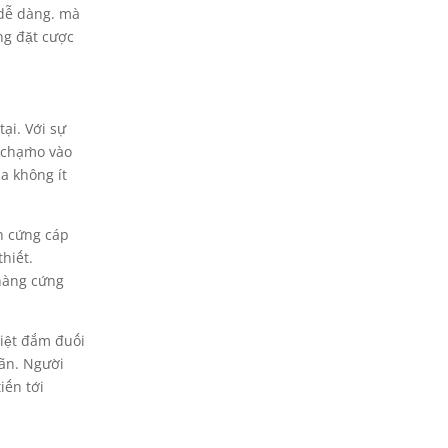
 dễ dàng. mà
ng đặt cược
ại. Với sự
 chạm̀o vào
a không ít
ch cứng cáp
hiết.
 hàng cứng
việt đắm đuối
dãn. Người
iến tới